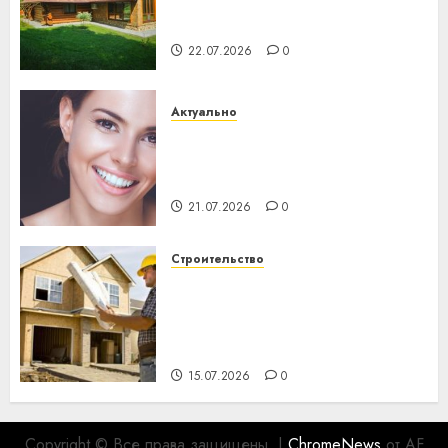
потеряла 13 деревень и
хуторов
22.07.2026
0
Актуально
Здоровье зубов каждый
день: почему профилактика
важнее сложного лечения
21.07.2026
0
Строительство
Идеи подарков к
профессиональному
празднику День строителя
для коллег
15.07.2026
0
Copyright © Все права защищены.
|
ChromeNews
от AF