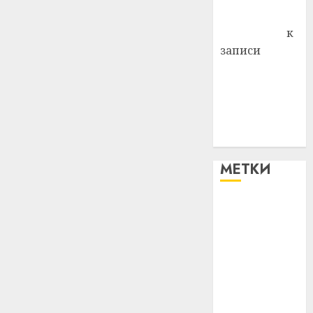
Антонина
Федоровна
к
записи
Поможем
вместе Насте
Питерской
победить
болезнь
МЕТКИ
#blizko
#tochka
#авто
#алкоголь