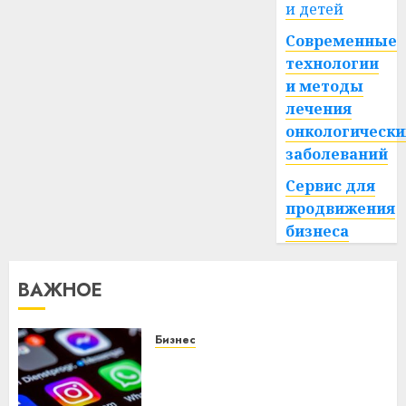
и детей
Современные
технологии
и методы
лечения
онкологически
заболеваний
Сервис для
продвижения
бизнеса
ВАЖНОЕ
Бизнес
Meta и BlackRock вложат $14
млрд в строительство
центра искусственного