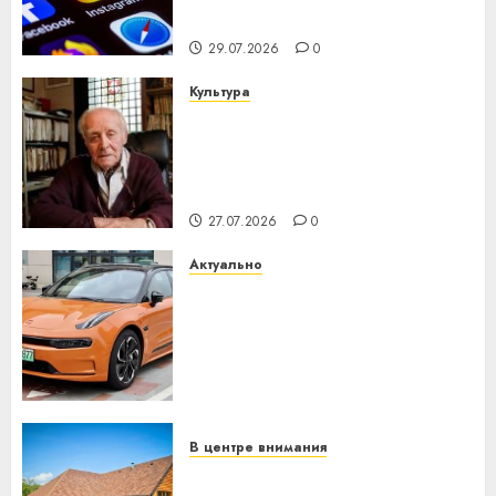
интеллекта
29.07.2026
0
Культура
У Мінску 120 гадоў таму
нарадзіўся Ежы Гедройц —
паслядоўны абаронца
незалежнасці Беларусі
27.07.2026
0
Актуально
Автомобиль как цифровое
устройство: почему
программное обеспечение
становится важнее
механики
23.07.2026
0
В центре внимания
Витебская область за месяц