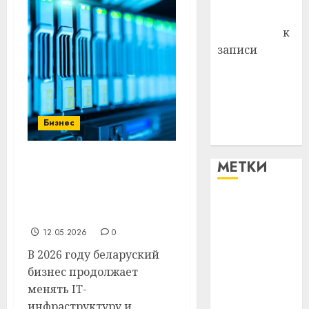
Антонина
Федоровна
к
записи
Поможем
вместе Насте
Питерской
победить
Бизнес
болезнь
МЕТКИ
Беларуские компании
всё активнее переходят
на российские
#blizko
облачные сервисы
12.05.2026
0
#tochka
В 2026 году беларуский
#авто
бизнес продолжает
менять IT-
#алкоголь
инфраструктуру и