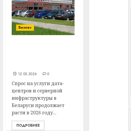
#подорожание
#польша
#путешествие
Бизнес
#работа
В Беларуси растёт
#россия
рынок дата-центров и
серверной
#сигарета
инфраструктуры
12.05.2026
0
#собака
Спрос на услуги дата-
#сон
центров и серверной
инфраструктуры в
#строительство
Беларуси продолжает
расти в 2026 году...
#сша
ПОДРОБНЕЕ
#телефон