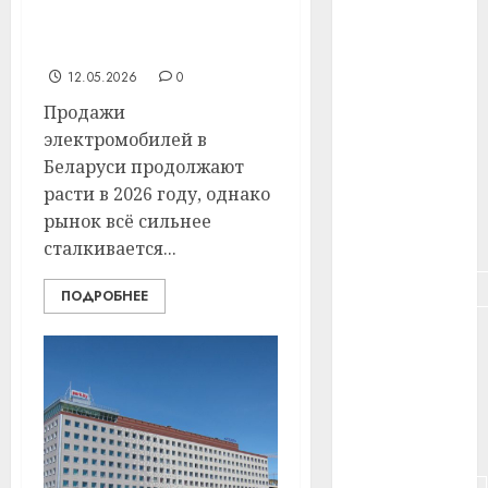
рынок электромобилей,
#здоровье
но инфраструктура
отстаёт
#ип
12.05.2026
0
#кража
Продажи
электромобилей в
#кредит
Беларуси продолжают
расти в 2026 году, однако
#курс_валют
рынок всё сильнее
#налог
сталкивается...
#недвижимость
ПОДРОБНЕЕ
#новости
компаний
#пенсия
#питание