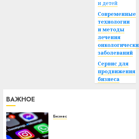
и детей
Современные
технологии
и методы
лечения
онкологически
заболеваний
Сервис для
продвижения
бизнеса
ВАЖНОЕ
Бизнес
Meta и BlackRock вложат $14
млрд в строительство
центра искусственного