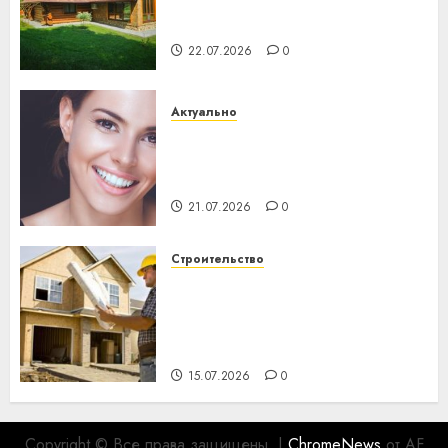
потеряла 13 деревень и
хуторов
22.07.2026
0
Актуально
Здоровье зубов каждый
день: почему профилактика
важнее сложного лечения
21.07.2026
0
Строительство
Идеи подарков к
профессиональному
празднику День строителя
для коллег
15.07.2026
0
Copyright © Все права защищены.
|
ChromeNews
от AF