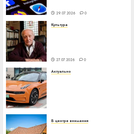
интеллекта
29.07.2026
0
Культура
У Мінску 120 гадоў таму
нарадзіўся Ежы Гедройц —
паслядоўны абаронца
незалежнасці Беларусі
27.07.2026
0
Актуально
Автомобиль как цифровое
устройство: почему
программное обеспечение
становится важнее
механики
23.07.2026
0
В центре внимания
Витебская область за месяц