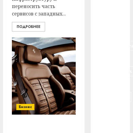
переносить часть
#банк
сервисов с западных...
#беларусь
ПОДРОБНЕЕ
#бизнес
#брестская_обла
#германия
#дальнобойщик
#деньга
#долгожитель
Бизнес
#животное
#зарплата
В Беларуси ускоряется