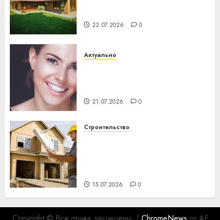
потеряла 13 деревень и
хуторов
22.07.2026
0
Актуально
Здоровье зубов каждый
день: почему профилактика
важнее сложного лечения
21.07.2026
0
Строительство
Идеи подарков к
профессиональному
празднику День строителя
для коллег
15.07.2026
0
Copyright © Все права защищены.
|
ChromeNews
от AF