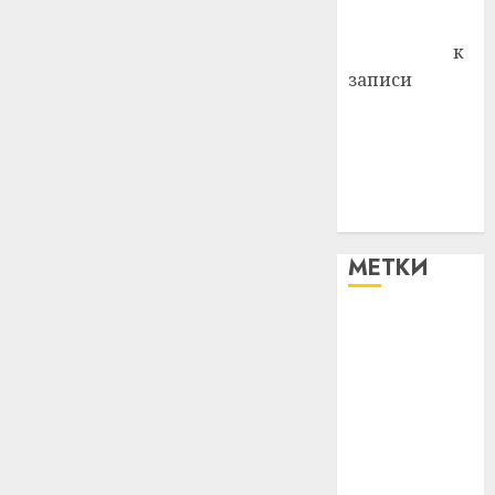
Антонина
Федоровна
к
записи
Поможем
вместе Насте
Питерской
победить
болезнь
МЕТКИ
#blizko
#tochka
#авто
#алкоголь