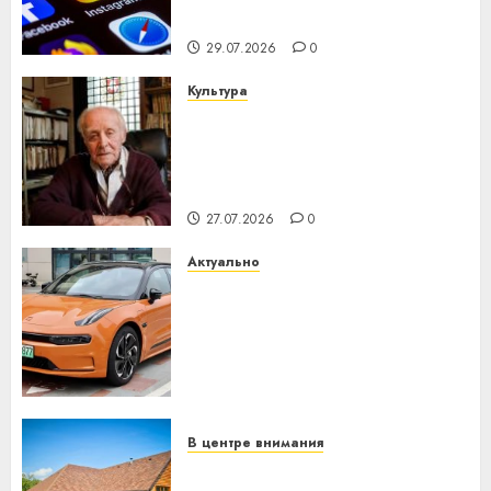
интеллекта
29.07.2026
0
Культура
У Мінску 120 гадоў таму
нарадзіўся Ежы Гедройц —
паслядоўны абаронца
незалежнасці Беларусі
27.07.2026
0
Актуально
Автомобиль как цифровое
устройство: почему
программное обеспечение
становится важнее
механики
23.07.2026
0
В центре внимания
Витебская область за месяц