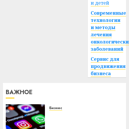
и детей
Современные
технологии
и методы
лечения
онкологически
заболеваний
Сервис для
продвижения
бизнеса
ВАЖНОЕ
Бизнес
Meta и BlackRock вложат $14
млрд в строительство
центра искусственного