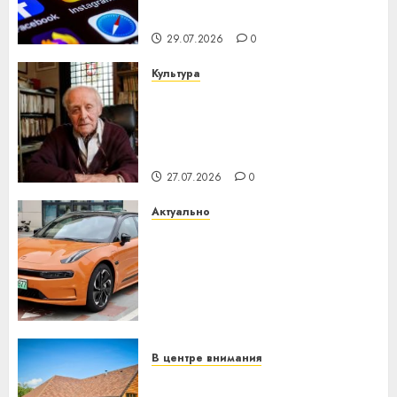
интеллекта
29.07.2026
0
Культура
У Мінску 120 гадоў таму
нарадзіўся Ежы Гедройц —
паслядоўны абаронца
незалежнасці Беларусі
27.07.2026
0
Актуально
Автомобиль как цифровое
устройство: почему
программное обеспечение
становится важнее
механики
23.07.2026
0
В центре внимания
Витебская область за месяц