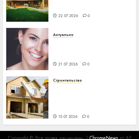
потеряла 13 деревень и
хуторов
22.07.2026
0
Актуально
Здоровье зубов каждый
день: почему профилактика
важнее сложного лечения
21.07.2026
0
Строительство
Идеи подарков к
профессиональному
празднику День строителя
для коллег
15.07.2026
0
Copyright © Все права защищены.
|
ChromeNews
от AF