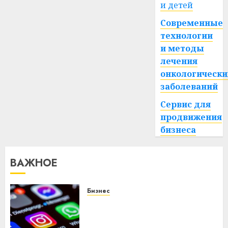
и детей
Современные
технологии
и методы
лечения
онкологически
заболеваний
Сервис для
продвижения
бизнеса
ВАЖНОЕ
Бизнес
Meta и BlackRock вложат $14
млрд в строительство
центра искусственного