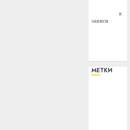
Антонина
Федоровна
к
записи
Поможем
вместе Насте
Питерской
победить
болезнь
МЕТКИ
#blizko
#tochka
#авто
#алкоголь