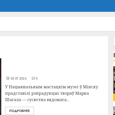
У Мінску прадставілі рэпрадукцыі твораў
Марка Шагала
05.07.2026
0
У Нацыянальным мастацкім музеі ў Мінску
прадставілі рэпрадукцыі твораў Марка
Шагала — сусветна вядомага...
ПОДРОБНЕЕ