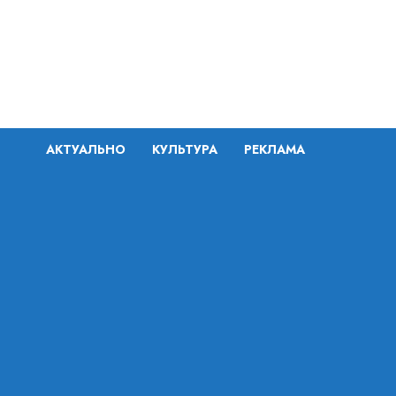
Перейти
к
содержимому
АКТУАЛЬНО
КУЛЬТУРА
РЕКЛАМА