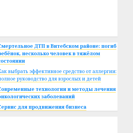
#сша
#телефон
#технологии
#умер
#учёный
#цена
Брест
Китай
гибель
интерьер
медицина
спорт
Смертельное ДТП в Витебском районе: погиб
ребёнок, несколько человек в тяжёлом
состоянии
Как выбрать эффективное средство от аллергии:
полное руководство для взрослых и детей
Современные технологии и методы лечения
онкологических заболеваний
Сервис для продвижения бизнеса