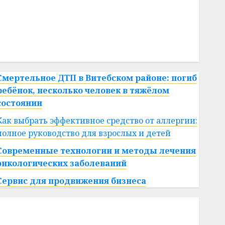
#сша
#телефон
#технологии
#умер
#учёный
#цена
Брест
Китай
гибель
интерьер
медицина
спорт
Смертельное ДТП в Витебском районе: погиб
ребёнок, несколько человек в тяжёлом
состоянии
Как выбрать эффективное средство от аллергии:
полное руководство для взрослых и детей
Современные технологии и методы лечения
онкологических заболеваний
Сервис для продвижения бизнеса