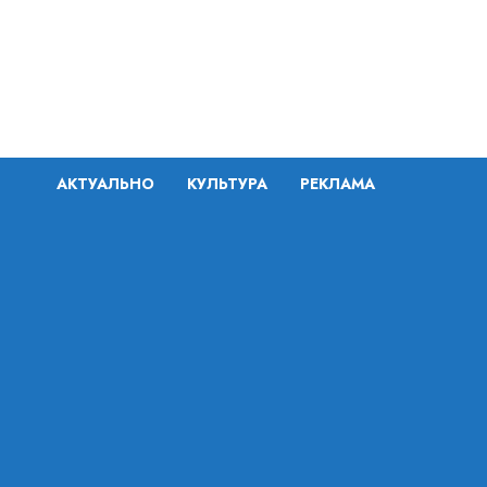
Перейти
к
содержимому
АКТУАЛЬНО
КУЛЬТУРА
РЕКЛАМА