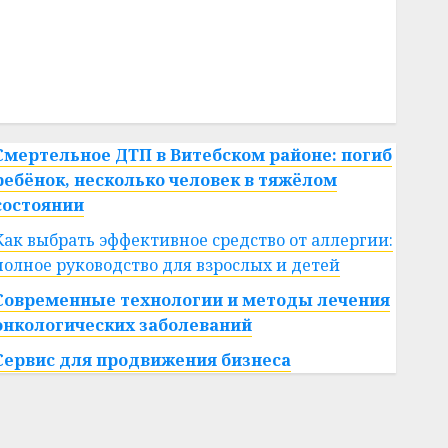
#сша
#телефон
#технологии
#умер
#учёный
#цена
Брест
Китай
гибель
интерьер
медицина
спорт
Смертельное ДТП в Витебском районе: погиб
ребёнок, несколько человек в тяжёлом
состоянии
Как выбрать эффективное средство от аллергии:
полное руководство для взрослых и детей
Современные технологии и методы лечения
онкологических заболеваний
Сервис для продвижения бизнеса