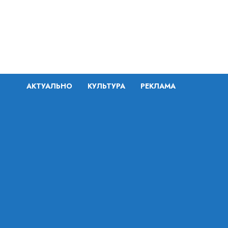
Перейти
к
содержимому
АКТУАЛЬНО
КУЛЬТУРА
РЕКЛАМА