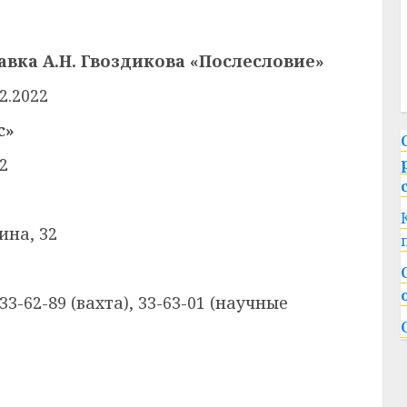
вка А.Н. Гвоздикова «Послесловие»
02.2022
с»
22
нина, 32
33-62-89 (вахта), 33-63-01 (научные