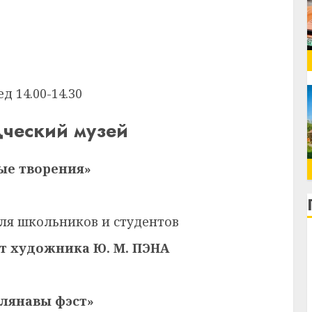
д 14.00-14.30
дческий музей
ые творения»
– для школьников и студентов
т художника Ю. М. ПЭНА
лянавы фэст»