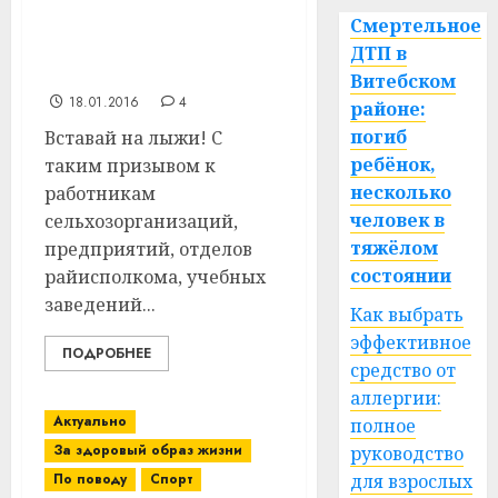
лыжным гонкам
пройдут 30 января в аг.
Смертельное
Октябрьская
ДТП в
Витебского района
Витебском
18.01.2016
4
районе:
погиб
Вставай на лыжи! С
ребёнок,
таким призывом к
несколько
работникам
человек в
сельхозорганизаций,
тяжёлом
предприятий, отделов
состоянии
райисполкома, учебных
заведений...
Как выбрать
эффективное
ПОДРОБНЕЕ
средство от
аллергии:
Актуально
полное
За здоровый образ жизни
руководство
По поводу
Спорт
для взрослых