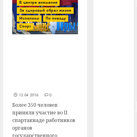
#подорожание
В центре внимания
За здоровый образ жизни
#польша
Исполком
По поводу
Спорт
#путешествие
#работа
II спартакиада
работников органов
#россия
государственного
управления области
#сигарета
состоялась в поселке
#собака
Лужесно Витебского
района
#сон
13.04.2016
0
Более 350 человек
#строительство
приняли участие во II
#сша
спартакиаде работников
органов
#телефон
государственного