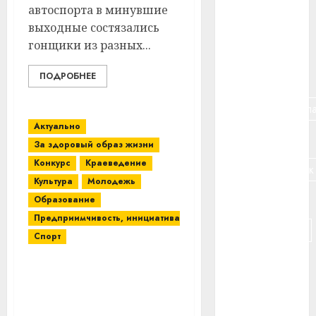
автоспорта в минувшие
#банк
выходные состязались
гонщики из разных...
#беларусь
ПОДРОБНЕЕ
#бизнес
#брестская_обла
Актуально
#германия
За здоровый образ жизни
Конкурс
Краеведение
#дальнобойщик
Культура
Молодежь
#деньга
Образование
Предприимчивость, инициатива
#долгожитель
Спорт
#животное
Больше сотни
школьников Витебского
#зарплата
района на два дня