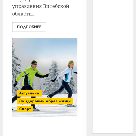
управления Витебской
#технологии
области....
#умер
ПОДРОБНЕЕ
#учёный
#цена
Брест
Китай
гибель
Актуально
интерьер
За здоровый образ жизни
Спорт
медицина
спорт
Соревнования по