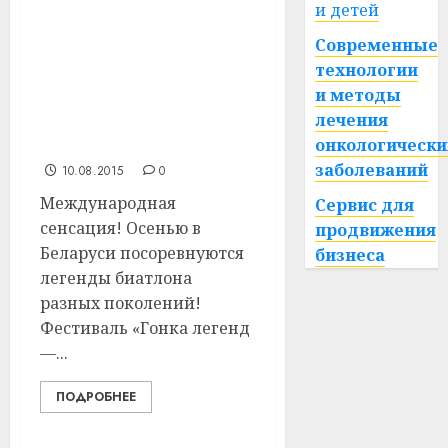
и детей
Фестиваль «Гонка
Современные
легенд — звезды
технологии
биатлона за мир»
и методы
пройдет 12 сентября в
лечения
спортивном комплексе
«Раубичи»
онкологически
заболеваний
10.08.2015
0
Международная
Сервис для
сенсация! Осенью в
продвижения
Беларуси посоревнуются
бизнеса
легенды биатлона
разных поколений!
Фестиваль «Гонка легенд
—...
ПОДРОБНЕЕ