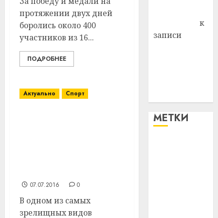
За победу и медали на
Антонина
протяжении двух дней
Федоровна
к
боролись около 400
записи
участников из 16...
Поможем
вместе Насте
ПОДРОБНЕЕ
Питерской
победить
Актуально
Спорт
болезнь
МЕТКИ
В Витебском районе
впервые прошли
соревнования по
#blizko
дрифту на Открытый
кубок областного
#tochka
комитета БРСМ
07.07.2016
0
#авто
В одном из самых
#алкоголь
зрелищных видов