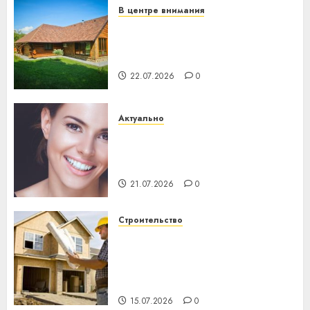
В центре внимания
Витебская область за месяц
потеряла 13 деревень и
хуторов
22.07.2026
0
Актуально
Здоровье зубов каждый
день: почему профилактика
важнее сложного лечения
21.07.2026
0
Строительство
Идеи подарков к
профессиональному
празднику День строителя
для коллег
15.07.2026
0