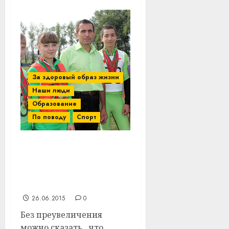
За здоровый образ жизни
Наши люди
Образование
По поводу
Спорт
В чем секрет
спортивных успехов
юных биатлонистов из
Витебского района?
26.06.2015
0
Без преувеличения
можно сказать, что