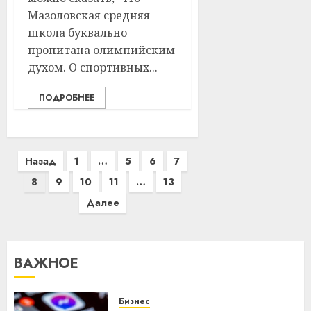
Мазоловская средняя
школа буквально
пропитана олимпийским
духом. О спортивных...
ПОДРОБНЕЕ
Пагинация
Назад
1
…
5
6
7
записей
8
9
10
11
…
13
Далее
ВАЖНОЕ
Бизнес