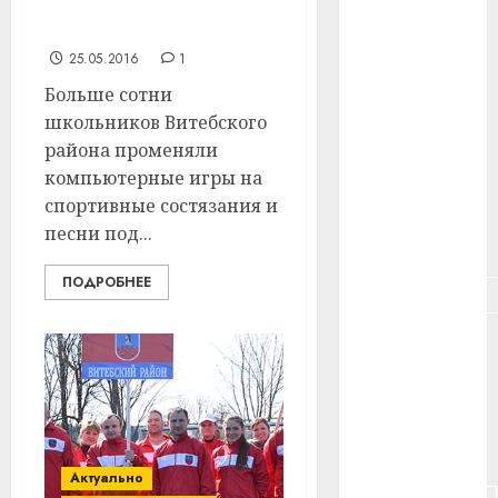
стали туристами (+
#здоровье
фото)
#ип
25.05.2016
1
Больше сотни
#кража
школьников Витебского
района променяли
#кредит
компьютерные игры на
#курс_валют
спортивные состязания и
песни под...
#налог
ПОДРОБНЕЕ
#недвижимость
#новости
компаний
#пенсия
#питание
Актуально