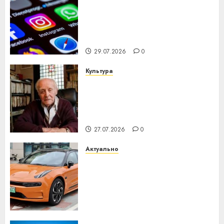
Meta и BlackRock вложат $14
млрд в строительство
центра искусственного
интеллекта
29.07.2026
0
Культура
У Мінску 120 гадоў таму
нарадзіўся Ежы Гедройц —
паслядоўны абаронца
незалежнасці Беларусі
27.07.2026
0
Актуально
Автомобиль как цифровое
устройство: почему
программное обеспечение
становится важнее
механики
23.07.2026
0