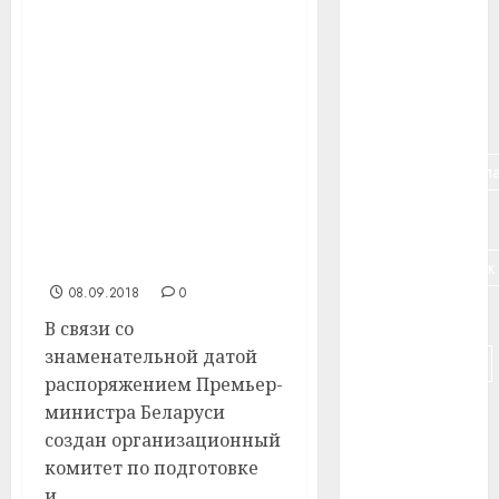
#банк
Самой массовой
советской молодежной
#беларусь
организации —
Всесоюзному
#бизнес
ленинскому
коммунистическому
#брестская_обла
союзу молодежи
(ВЛКСМ) — 29 октября
#германия
этого года исполнится
100 лет
#дальнобойщик
08.09.2018
0
#деньга
В связи со
знаменательной датой
#долгожитель
распоряжением Премьер-
#животное
министра Беларуси
создан организационный
#зарплата
комитет по подготовке
и...