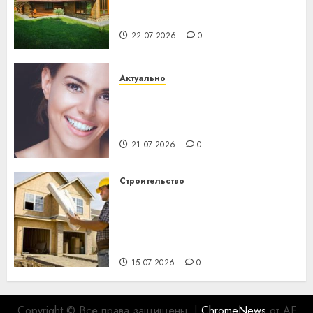
потеряла 13 деревень и
хуторов
22.07.2026
0
Актуально
Здоровье зубов каждый
день: почему профилактика
важнее сложного лечения
21.07.2026
0
Строительство
Идеи подарков к
профессиональному
празднику День строителя
для коллег
15.07.2026
0
Copyright © Все права защищены.
|
ChromeNews
от AF