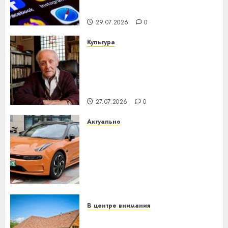
интеллекта
29.07.2026
0
Культура
У Мінску 120 гадоў таму
нарадзіўся Ежы Гедройц —
паслядоўны абаронца
незалежнасці Беларусі
27.07.2026
0
Актуально
Автомобиль как цифровое
устройство: почему
программное обеспечение
становится важнее
механики
23.07.2026
0
В центре внимания
Витебская область за месяц