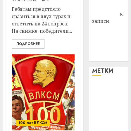
Антонина
Ребятам предстояло
Федоровна
к
сразиться в двух турах и
записи
ответить на 24 вопроса.
Поможем
На снимке: победители...
вместе Насте
Питерской
ПОДРОБНЕЕ
победить
болезнь
МЕТКИ
#blizko
#tochka
#авто
100 лет ВЛКСМ
#алкоголь