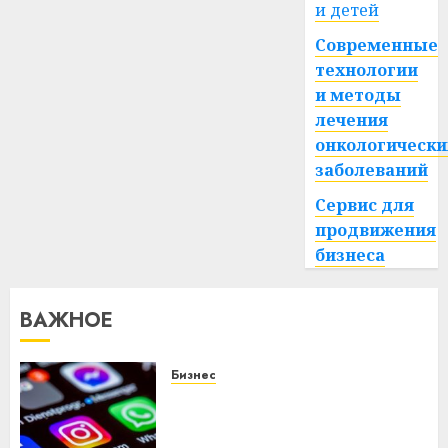
и детей
Современные
технологии
и методы
лечения
онкологически
заболеваний
Сервис для
продвижения
бизнеса
ВАЖНОЕ
Бизнес
Meta и BlackRock вложат $14
млрд в строительство
центра искусственного