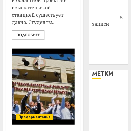
и областной проектно-
Комаров
изыскательской
Антонина
станцией существует
Федоровна
к
давно. Студенты...
записи
Поможем
ПОДРОБНЕЕ
вместе Насте
Питерской
победить
болезнь
МЕТКИ
#blizko
#tochka
#авто
Профориентация
#алкоголь