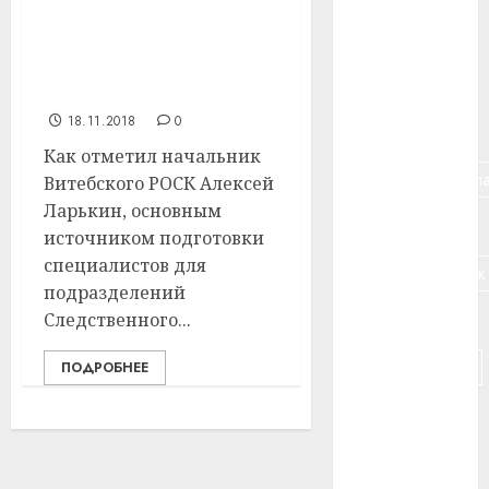
Витебский РОСК ждет
#банк
новые
квалифицированные
#беларусь
кадры
18.11.2018
0
#бизнес
Как отметил начальник
#брестская_обла
Витебского РОСК Алексей
Ларькин, основным
#германия
источником подготовки
специалистов для
#дальнобойщик
подразделений
#деньга
Следственного...
#долгожитель
ПОДРОБНЕЕ
#животное
#зарплата