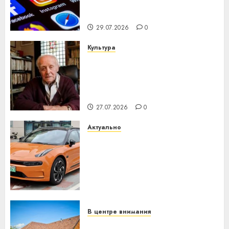
центра искусственного
интеллекта
29.07.2026
0
Культура
У Мінску 120 гадоў таму
нарадзіўся Ежы Гедройц —
паслядоўны абаронца
незалежнасці Беларусі
27.07.2026
0
Актуально
Автомобиль как цифровое
устройство: почему
программное обеспечение
становится важнее
механики
23.07.2026
0
В центре внимания
Витебская область за месяц