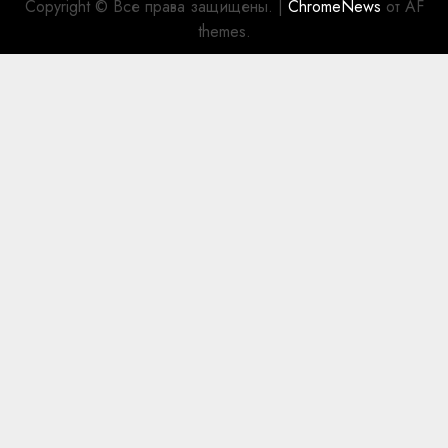
Copyright © Все права защищены.
|
ChromeNews
от AF
themes.