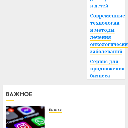
и детей
Современные
технологии
и методы
лечения
онкологически
заболеваний
Сервис для
продвижения
бизнеса
ВАЖНОЕ
Бизнес
Meta и BlackRock вложат $14
млрд в строительство