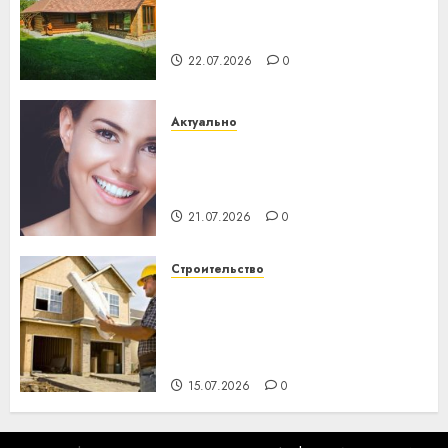
потеряла 13 деревень и
хуторов
22.07.2026
0
Актуально
Здоровье зубов каждый
день: почему профилактика
важнее сложного лечения
21.07.2026
0
Строительство
Идеи подарков к
профессиональному
празднику День строителя
для коллег
15.07.2026
0