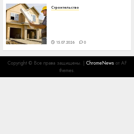
Строительство
Идеи подарков к
профессиональному
празднику День строителя
для коллег
15.07.2026
0
Copyright © Все права защищены.
|
ChromeNews
от AF
themes.