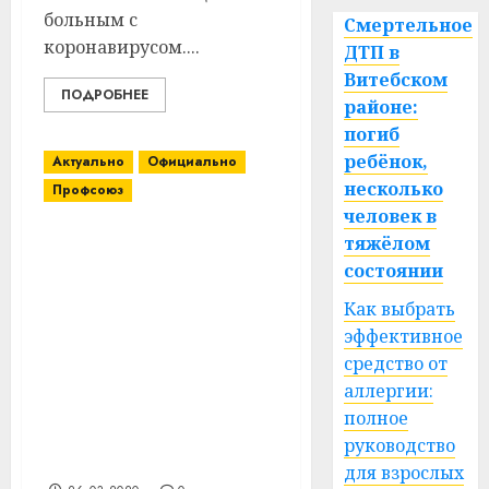
больным с
Смертельное
коронавирусом....
ДТП в
Витебском
ПОДРОБНЕЕ
районе:
погиб
ребёнок,
Актуально
Официально
несколько
Профсоюз
человек в
тяжёлом
Профсоюзы
предлагают
состоянии
правительству
Как выбрать
разработать и
эффективное
утвердить на
средство от
государственном
уровне ряд решений по
аллергии:
поддержке
полное
предприятий и
руководство
населения
для взрослых