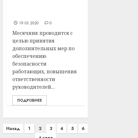
подготовки и
проведения весенних
полевых работ
19.03.2020
0
Месячник проводится с
целью принятия
дополнительных мер по
обеспечению
безопасности
работающих, повышения
ответственности
руководителей...
ПОДРОБНЕЕ
Пагинация
Назад
1
2
3
4
5
6
записей
Далее