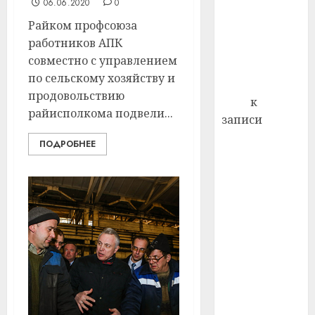
профи
06.06.2020
0
декабря
важне
Райком профсоюза
отмечается
сложн
работников АПК
Всемирный
лечен
совместно с управлением
день борьбы
21.07.202
по сельскому хозяйству и
со СПИДом
продовольствию
0
Егор
к
райисполкома подвели...
записи
Сладкое дело
ПОДРОБНЕЕ
по душе —
пчеловодство
— много лет
назад выбрал
себе житель
д. Бибиревка
Витебского
района
Владимир
Комаров