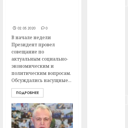
#подорожание
Михаил Орда: «Мы
#польша
поддерживаем нашего
Президента»
#путешествие
02.05.2020
0
В начале недели
#работа
Президент провел
#россия
совещание по
актуальным социально-
#сигарета
экономическим и
политическим вопросам.
#собака
Обсуждались насущные...
#сон
ПОДРОБНЕЕ
#строительство
#сша
#телефон