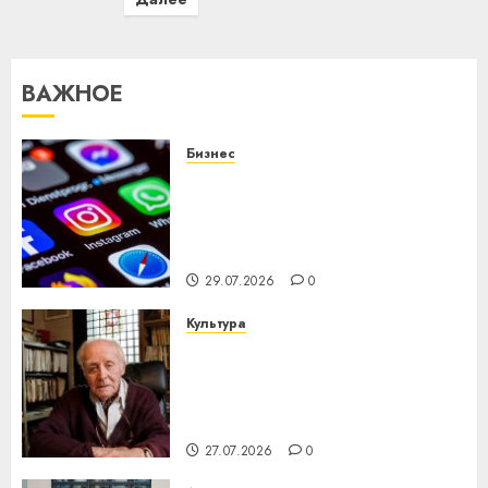
ВАЖНОЕ
Бизнес
Meta и BlackRock вложат $14
млрд в строительство
центра искусственного
интеллекта
29.07.2026
0
Культура
У Мінску 120 гадоў таму
нарадзіўся Ежы Гедройц —
паслядоўны абаронца
незалежнасці Беларусі
27.07.2026
0