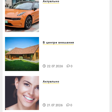
Актуально
Автомобиль как цифровое
устройство: почему
программное обеспечение
становится важнее
механики
23.07.2026
0
В центре внимания
Витебская область за месяц
потеряла 13 деревень и
хуторов
22.07.2026
0
Актуально
Здоровье зубов каждый
день: почему профилактика
важнее сложного лечения
21.07.2026
0