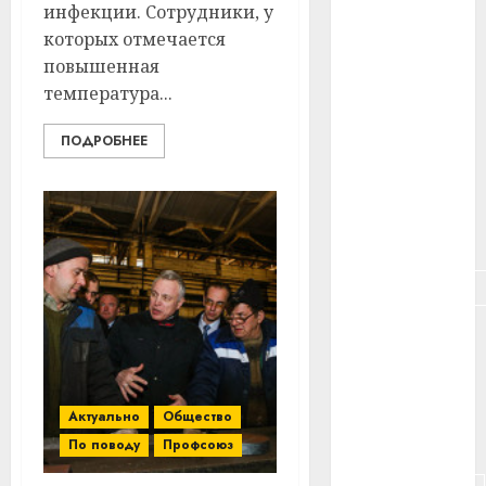
#здоровье
инфекции. Сотрудники, у
которых отмечается
#ип
повышенная
температура...
#кража
ПОДРОБНЕЕ
#кредит
#курс_валют
#налог
#недвижимость
#новости
компаний
#пенсия
Актуально
Общество
#питание
По поводу
Профсоюз