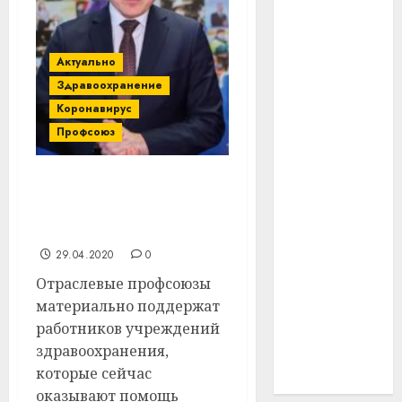
#технологии
Актуально
#умер
Здравоохранение
#учёный
Коронавирус
Профсоюз
#цена
Брест
Федерация профсоюзов
Беларуси создала Фонд
Китай
помощи медикам
29.04.2020
0
гибель
Отраслевые профсоюзы
интерьер
материально поддержат
работников учреждений
медицина
здравоохранения,
которые сейчас
спорт
оказывают помощь