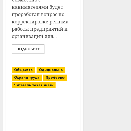
нанимателями будет
проработан вопрос по
корректировке режима
работы предприятий и
организаций для...
ПОДРОБНЕЕ
Общество
Официально
Охрана труда
Профсоюз
Читатель хочет знать
На Витебщине
проходит месячник
обеспечения
безопасных условий
труда в период