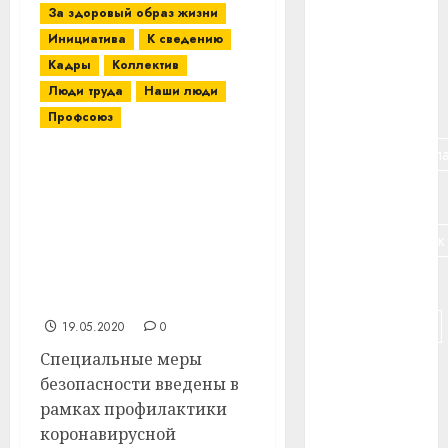
За здоровый образ жизни
#банк
Инициатива
К сведению
Кадры
Коллектив
#беларусь
Люди труда
Наши люди
#бизнес
Профсоюз
#брестская_обла
Работникам УП
«Рудаково» Витебского
#германия
района при помощи
бесконтактных
#дальнобойщик
термометров перед
началом смены
#деньга
измеряют температуру
#долгожитель
19.05.2020
0
Специальные меры
#животное
безопасности введены в
рамках профилактики
#зарплата
коронавирусной