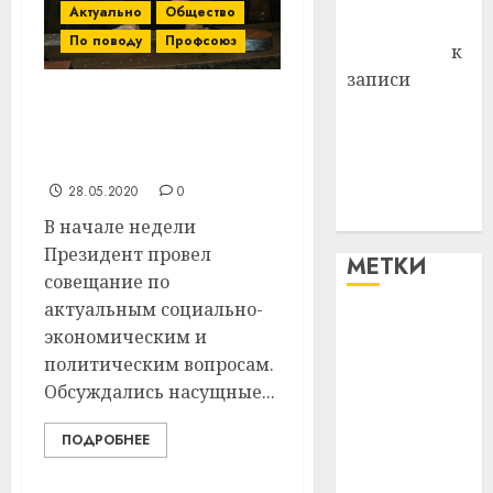
Актуально
Общество
Антонина
По поводу
Профсоюз
Федоровна
к
записи
Поможем
Михаил Орда: «Мы
вместе Насте
поддерживаем нашего
Питерской
Президента»
победить
28.05.2020
0
болезнь
В начале недели
Президент провел
МЕТКИ
совещание по
актуальным социально-
#blizko
экономическим и
политическим вопросам.
#tochka
Обсуждались насущные...
#авто
ПОДРОБНЕЕ
#алкоголь