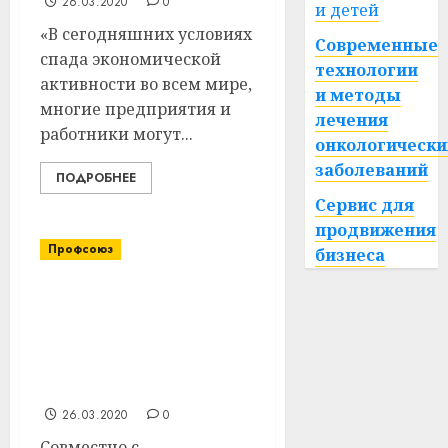
26.03.2020
0
и детей
«В сегодняшних условиях
Современные
спада экономической
технологии
активности во всем мире,
и методы
многие предприятия и
лечения
работники могут...
онкологически
заболеваний
ПОДРОБНЕЕ
Сервис для
продвижения
Профсоюз
бизнеса
Профсоюзы усилят
контроль за
соблюдением
гигиенических норм на
предприятиях
26.03.2020
0
Совместно с