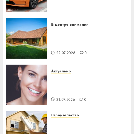
становится важнее
механики
23.07.2026
0
В центре внимания
Витебская область за месяц
потеряла 13 деревень и
хуторов
22.07.2026
0
Актуально
Здоровье зубов каждый
день: почему профилактика
важнее сложного лечения
21.07.2026
0
Строительство
Идеи подарков к
профессиональному