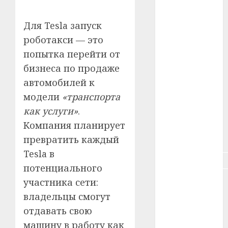
#зарплата
Для Tesla запуск
#здоровье
роботакси — это
#ип
попытка перейти от
бизнеса по продаже
#кража
автомобилей к
#кредит
модели
«транспорта
как услуги»
.
#курс_валют
Компания планирует
#налог
превратить каждый
Tesla в
#недвижимость
потенциального
участника сети:
#новости
компаний
владельцы смогут
отдавать свою
#пенсия
машину в работу как