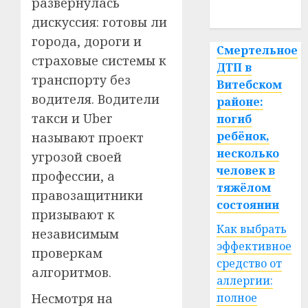
развернулась
спорт
дискуссия: готовы ли
города, дороги и
Смертельное
страховые системы к
ДТП в
транспорту без
Витебском
водителя. Водители
районе:
такси и Uber
погиб
ребёнок,
называют проект
несколько
угрозой своей
человек в
профессии, а
тяжёлом
правозащитники
состоянии
призывают к
Как выбрать
независимым
эффективное
проверкам
средство от
алгоритмов.
аллергии:
полное
Несмотря на