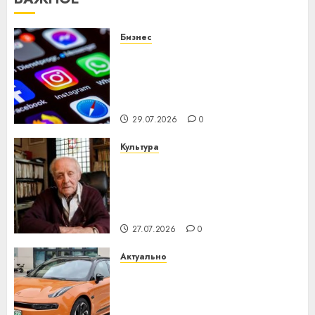
0
Бизнес
Meta и BlackRock вложат $14
млрд в строительство
центра искусственного
интеллекта
29.07.2026
0
Культура
У Мінску 120 гадоў таму
нарадзіўся Ежы Гедройц —
паслядоўны абаронца
незалежнасці Беларусі
27.07.2026
0
Актуально
Автомобиль как цифровое
устройство: почему
программное обеспечение