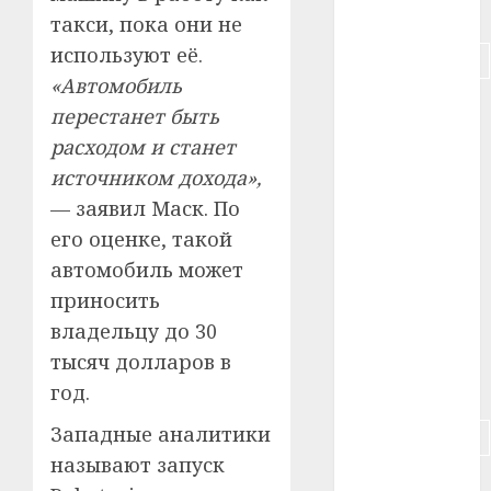
#питание
такси, пока они не
используют её.
#подорожание
«Автомобиль
#польша
перестанет быть
расходом и станет
#путешествие
источником дохода»,
#работа
— заявил Маск. По
его оценке, такой
#россия
автомобиль может
#сигарета
приносить
владельцу до 30
#собака
тысяч долларов в
#сон
год.
Западные аналитики
#строительство
называют запуск
#сша