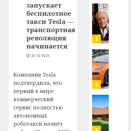
запускает
в
строит
беспилотное
У
центр
Мінску
такси Tesla —
искусс
120
транспортная
интел
гадоў
революция
таму
2
29.07.202
нарадз
начинается
Ежы
0
20.10.2025
Гедро
Автом
—
как
пасля
цифро
Компания Tesla
абаро
устрой
подтвердила, что
незал
почем
3
Белару
прогр
первый в мире
обеспе
коммерческий
27.07.202
станов
Витебс
сервис полностью
важне
0
област
автономных
механ
за
месяц
роботакси начнёт
23.07.202
потер
4