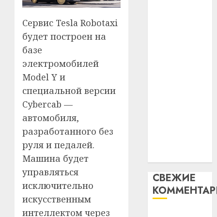
таму
2
абаронца
29.07.202
нарадз
Сервис Tesla Robotaxi
незалежнасці
Ежы
0
Беларусі
будет построен на
Гедро
Автом
Автомобиль
—
базе
как
как
пасля
цифро
электромобилей
абаро
цифровое
устрой
Model Y и
незал
почем
устройство:
3
специальной версии
Белару
прогр
почему
обеспе
Cybercab —
программное
27.07.202
станов
Витебс
автомобиля,
обеспечение
важне
0
област
разработанного без
становится
механ
за
важнее
руля и педалей.
месяц
23.07.202
механики
потер
Машина будет
4
13
0
управляться
СВЕЖИЕ
дерев
исключительно
КОММЕНТА
и
Здоро
искусственным
хуторо
зубов
кажды
интеллектом через
Вывоз мусора