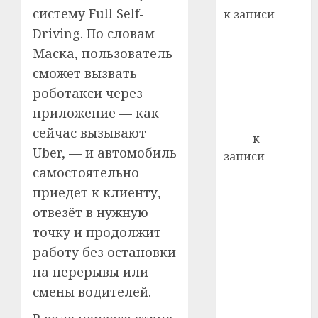
22.07.202
день:
систему Full Self-
к записи
почем
0
5
Ежегодно 1
Driving. По словам
профи
декабря
Маска, пользователь
важне
отмечается
сложн
сможет вызвать
Всемирный
лечен
роботакси через
день борьбы
приложение — как
21.07.202
со СПИДом
сейчас вызывают
0
Егор
к
Uber, — и автомобиль
записи
самостоятельно
Сладкое дело
приедет к клиенту,
по душе —
пчеловодство
отвезёт в нужную
— много лет
точку и продолжит
назад выбрал
работу без остановки
себе житель
на перерывы или
д. Бибиревка
смены водителей.
Витебского
района