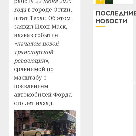
работу
22 июня 2025
13
0
года
в городе Остин,
дерев
ПОСЛЕДНИ
штат Техас. Об этом
и
Здоро
НОВОСТИ
хуторо
зубов
заявил Илон Маск,
кажды
назвав событие
22.07.202
Meta и
день:
«началом новой
BlackRock
почем
0
5
транспортной
вложат $14
профи
важне
млрд в
революции»
,
сложн
Meta
строительство
сравнимой по
лечен
и
центра
масштабу с
BlackR
искусственного
21.07.202
появлением
вложа
интеллекта
$14
0
1
автомобилей Форда
У Мінску 120
млрд
сто лет назад.
гадоў таму
в
нарадзіўся
строит
У
центр
Ежы Гедройц
Мінску
искусс
120
—
интел
гадоў
паслядоўны