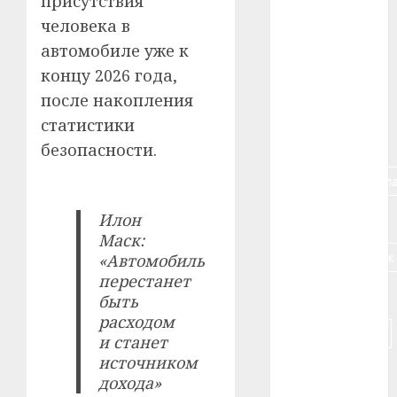
присутствия
человека в
#алкоголь
автомобиле уже к
#банк
концу 2026 года,
после накопления
#беларусь
статистики
#бизнес
безопасности.
#брестская_обла
#германия
Илон
Маск:
#дальнобойщик
«Автомобиль
перестанет
#деньга
быть
расходом
#долгожитель
и станет
источником
#животное
дохода»