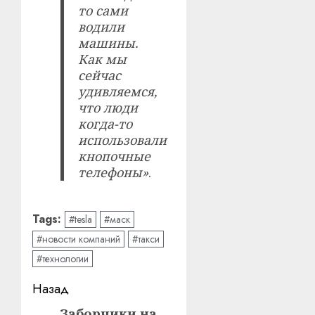
то сами
водили
машины.
Как мы
сейчас
удивляемся,
что люди
когда-то
использовали
кнопочные
телефоны»
.
Tags:
#tesla
#маск
#новости компаний
#такси
#технологии
Навигация
Назад
Заборчики на
Предыдущая