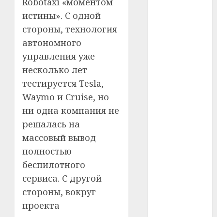
Robotaxi «моментом
истины». С одной
#телефон
стороны, технология
#технологии
автономного
управления уже
#умер
несколько лет
#учёный
тестируется Tesla,
Waymo и Cruise, но
#цена
ни одна компания не
Брест
решалась на
массовый вывод
Китай
полностью
гибель
беспилотного
сервиса. С другой
интерьер
стороны, вокруг
проекта
медицина