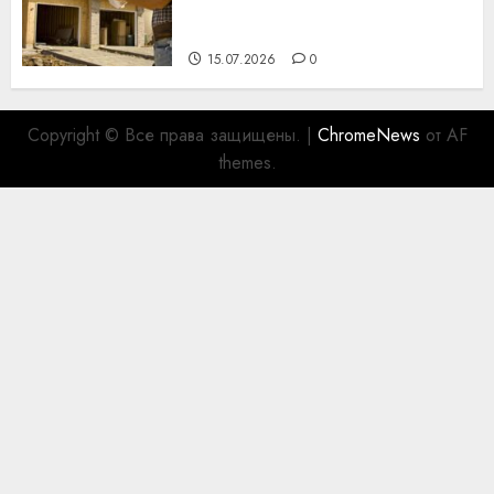
празднику День строителя
для коллег
15.07.2026
0
Copyright © Все права защищены.
|
ChromeNews
от AF
themes.