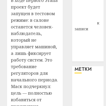
В ходе первого этапа
Владимир
проект будет
Комаров
запущен в тестовом
Антонина
режиме: в салоне
Федоровна
к
останется человек-
записи
наблюдатель,
Поможем
который не
вместе Насте
управляет машиной,
Питерской
победить
а лишь фиксирует
болезнь
работу систем. Это
требование
МЕТКИ
регуляторов для
начального периода.
#blizko
Маск подчеркнул:
цель — полностью
#tochka
избавиться от
#авто