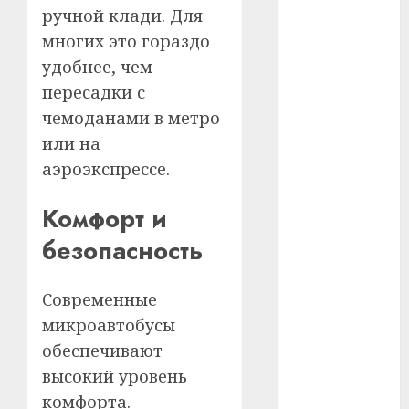
ручной клади. Для
#телефон
многих это гораздо
удобнее, чем
#технологии
пересадки с
#умер
чемоданами в метро
или на
#учёный
аэроэкспрессе.
#цена
Комфорт и
Брест
безопасность
Китай
Современные
гибель
микроавтобусы
интерьер
обеспечивают
высокий уровень
медицина
комфорта.