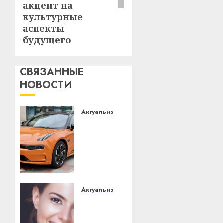
акцент на
культурные
аспекты
будущего
СВЯЗАННЫЕ
НОВОСТИ
Актуально
Автомобиль
как
цифровое
устройство:
почему
программное
обеспечение
Актуально
становится
Здоровье
важнее
зубов