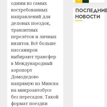
одним из самых
почем
0
5
профи
востребованных
ПОСЛЕДНИ
важне
НОВОСТИ
направлений для
сложн
Meta
деловых поездок,
лечен
и
Meta и
транзитных
BlackR
21.07.202
BlackRock
вложа
перелётов и личных
вложат $14
$14
0
1
визитов. Всё больше
млрд
млрд в
пассажиров
в
строительство
выбирают трансфер
строит
У
центра
центр
Мінску
в
Международный
искусственного
искусс
120
аэропорт
интеллекта
интел
гадоў
Домодедово
У Мінску 120
таму
2
29.07.202
гадоў таму
напрямую из Минска
нарадз
нарадзіўся
Ежы
0
на микроавтобусе
Гедро
Автом
Ежы Гедройц
без пересадок. Такой
—
как
—
формат поездки
пасля
цифро
паслядоўны