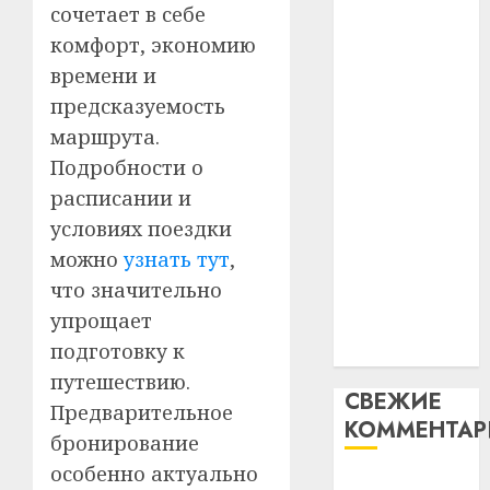
абаро
сочетает в себе
устрой
абаронца
незал
почем
3
комфорт, экономию
незалежнасці
Белару
прогр
времени и
Беларусі
обеспе
27.07.202
предсказуемость
Автомобиль
станов
Витебс
как
важне
маршрута.
0
област
механ
за
цифровое
Подробности о
месяц
устройство:
расписании и
23.07.202
потер
4
почему
условиях поездки
13
0
программное
дерев
можно
узнать тут
,
обеспечение
и
Здоро
что значительно
становится
хуторо
зубов
упрощает
важнее
кажды
22.07.202
подготовку к
механики
день:
почем
путешествию.
0
5
СВЕЖИЕ
профи
Предварительное
КОММЕНТА
важне
бронирование
сложн
особенно актуально
лечен
Вывоз мусора