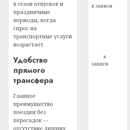
в сезон отпусков и
к записи
21.07.202
праздничные
Ежегодно 1
0
периоды, когда
декабря
отмечается
спрос на
Всемирный
транспортные услуги
день борьбы
возрастает.
со СПИДом
Егор
к
Удобство
записи
прямого
Сладкое дело
трансфера
по душе —
пчеловодство
— много лет
Главное
назад выбрал
преимущество
себе житель
поездки без
д. Бибиревка
пересадок —
Витебского
отсутствие лишних
района