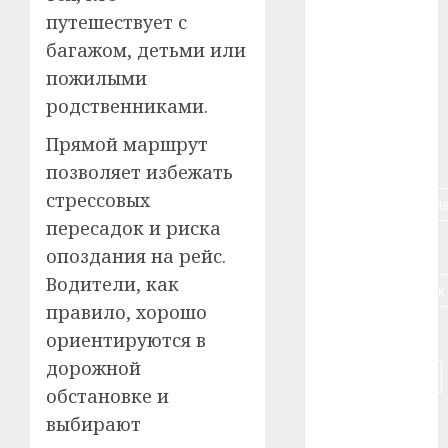
путешествует с
#алкоголь
багажом, детьми или
#банк
пожилыми
родственниками.
#беларусь
Прямой маршрут
#бизнес
позволяет избежать
стрессовых
#брестская_обла
пересадок и риска
#германия
опоздания на рейс.
Водители, как
#дальнобойщик
правило, хорошо
#деньга
ориентируются в
дорожной
#долгожитель
обстановке и
#животное
выбирают