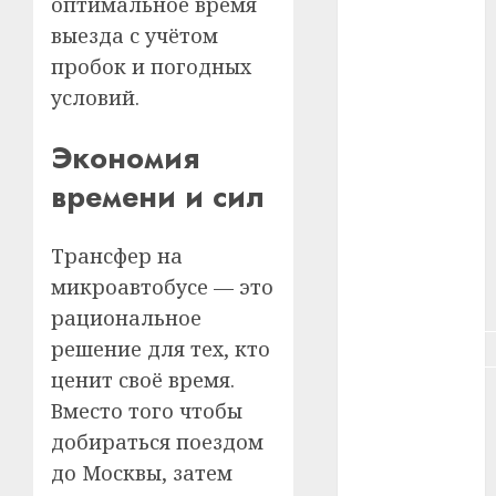
оптимальное время
#зарплата
выезда с учётом
#здоровье
пробок и погодных
условий.
#ип
Экономия
#кража
времени и сил
#кредит
#курс_валют
Трансфер на
микроавтобусе — это
#налог
рациональное
решение для тех, кто
#недвижимость
ценит своё время.
#новости
Вместо того чтобы
компаний
добираться поездом
#пенсия
до Москвы, затем