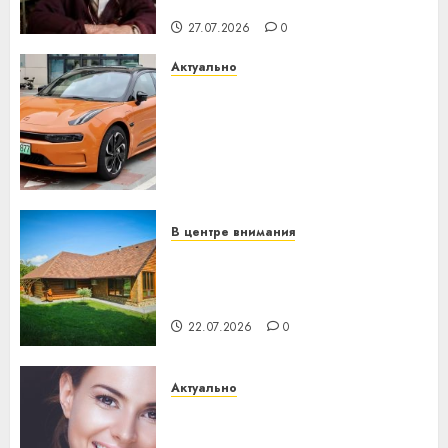
незалежнасці Беларусі
27.07.2026
0
Актуально
Автомобиль как цифровое
устройство: почему
программное обеспечение
становится важнее
механики
23.07.2026
0
В центре внимания
Витебская область за месяц
потеряла 13 деревень и
хуторов
22.07.2026
0
Актуально
Здоровье зубов каждый
день: почему профилактика