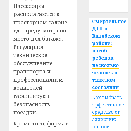
спорт
Пассажиры
располагаются в
Смертельное
просторном салоне,
ДТП в
где предусмотрено
Витебском
место для багажа.
районе:
Регулярное
погиб
техническое
ребёнок,
обслуживание
несколько
транспорта и
человек в
профессионализм
тяжёлом
состоянии
водителей
гарантируют
Как выбрать
безопасность
эффективное
поездки.
средство от
аллергии:
Кроме того, формат
полное