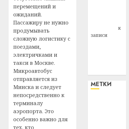
перемещений и
Владимир
Комаров
ожиданий.
Антонина
Пассажиру не нужно
Федоровна
к
продумывать
записи
сложную логистику с
Поможем
поездами,
вместе Насте
электричками и
Питерской
такси в Москве.
победить
Микроавтобус
болезнь
отправляется из
МЕТКИ
Минска и следует
непосредственно к
#blizko
терминалу
аэропорта. Это
#tochka
особенно важно для
#авто
тех, кто