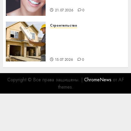
важнее сложного лечения
21.07.2026
0
Строительство
Идеи подарков к
профессиональному
празднику День строителя
для коллег
15.07.2026
0
Copyright © Все права защищены.
|
ChromeNews
от AF
themes.