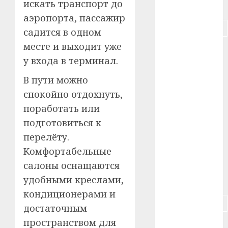
искать транспорт до
#питание
аэропорта, пассажир
#подорожание
садится в одном
месте и выходит уже
#польша
у входа в терминал.
#путешествие
В пути можно
#работа
спокойно отдохнуть,
поработать или
#россия
подготовиться к
перелёту.
#сигарета
Комфортабельные
#собака
салоны оснащаются
удобными креслами,
#сон
кондиционерами и
#строительство
достаточным
пространством для
#сша