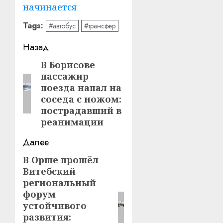
начинается
Tags:
#автобус
#трансфер
Навигация
Назад
записи
В Борисове
Предыдущая
пассажир
запись:
поезда напал на
соседа с ножом:
пострадавший в
реанимации
Далее
В Орше прошёл
Следующая
Витебский
запись:
региональный
форум
устойчивого
развития: