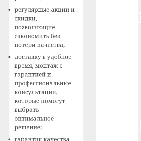
#питание
регулярные акции и
#подорожание
скидки,
позволяющие
#польша
сэкономить без
#путешествие
потери качества;
доставку в удобное
#работа
время, монтаж с
#россия
гарантией и
профессиональные
#сигарета
консультации,
#собака
которые помогут
выбрать
#сон
оптимальное
#строительство
решение;
гарантия качества
#сша