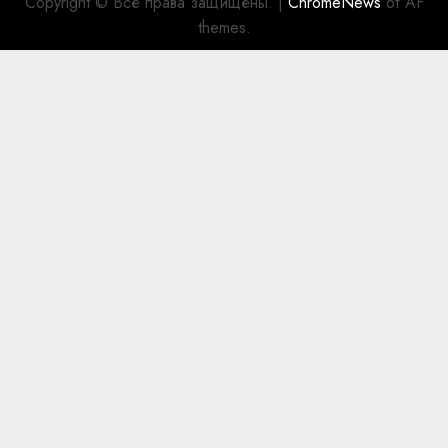
Copyright © Все права защищены.
|
ChromeNews
от AF
themes.