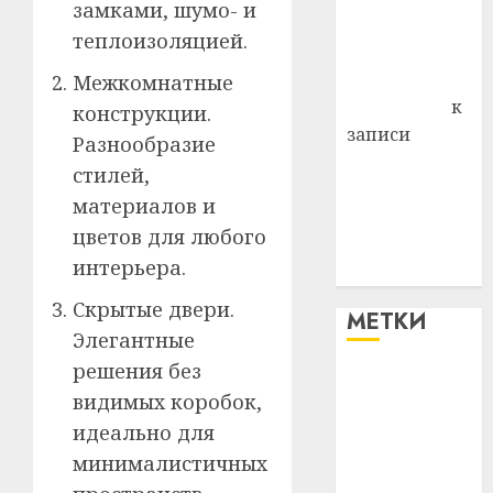
замками, шумо- и
Владимир
теплоизоляцией.
Комаров
Антонина
Межкомнатные
Федоровна
к
конструкции.
записи
Разнообразие
Поможем
стилей,
вместе Насте
материалов и
Питерской
цветов для любого
победить
интерьера.
болезнь
Скрытые двери.
МЕТКИ
Элегантные
решения без
#blizko
видимых коробок,
идеально для
#tochka
минималистичных
#авто