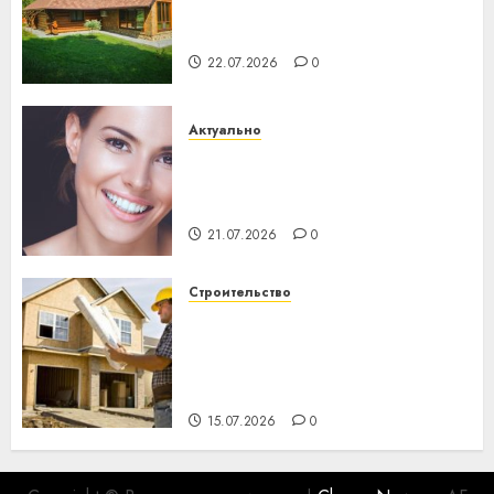
потеряла 13 деревень и
хуторов
22.07.2026
0
Актуально
Здоровье зубов каждый
день: почему профилактика
важнее сложного лечения
21.07.2026
0
Строительство
Идеи подарков к
профессиональному
празднику День строителя
для коллег
15.07.2026
0