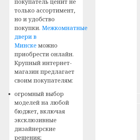
покупатель ценит не
#зарплата
только ассортимент,
#здоровье
но и удобство
покупки.
Межкомнатные
#ип
двери в
#кража
Минске
можно
приобрести онлайн.
#кредит
Крупный интернет-
магазин предлагает
#курс_валют
своим покупателям:
#налог
огромный выбор
#недвижимость
моделей на любой
бюджет, включая
#новости
компаний
эксклюзивные
дизайнерские
#пенсия
решения;