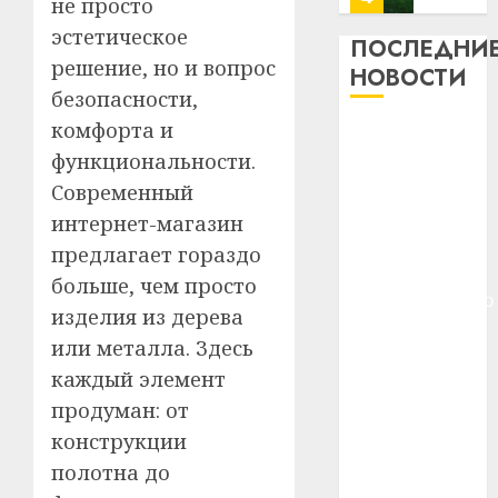
не просто
13
0
эстетическое
дерев
ПОСЛЕДНИ
и
решение, но и вопрос
Здоро
НОВОСТИ
хуторо
зубов
безопасности,
кажды
комфорта и
22.07.202
Meta и
день:
функциональности.
BlackRock
почем
0
5
вложат $14
профи
Современный
важне
млрд в
интернет-магазин
сложн
Meta
строительство
предлагает гораздо
лечен
и
центра
больше, чем просто
BlackR
искусственного
21.07.202
вложа
изделия из дерева
интеллекта
$14
0
1
или металла. Здесь
У Мінску 120
млрд
каждый элемент
гадоў таму
в
продуман: от
нарадзіўся
строит
У
центр
Ежы Гедройц
Мінску
конструкции
искусс
120
—
полотна до
интел
гадоў
паслядоўны