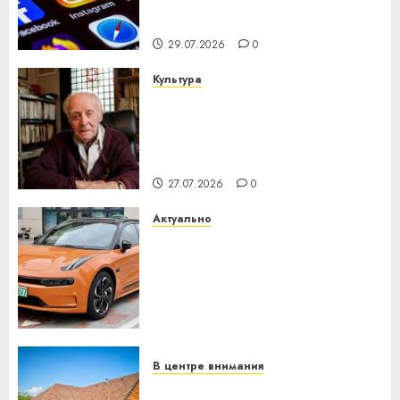
центра искусственного
интеллекта
29.07.2026
0
Культура
У Мінску 120 гадоў таму
нарадзіўся Ежы Гедройц —
паслядоўны абаронца
незалежнасці Беларусі
27.07.2026
0
Актуально
Автомобиль как цифровое
устройство: почему
программное обеспечение
становится важнее
механики
23.07.2026
0
В центре внимания
Витебская область за месяц