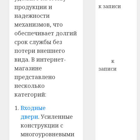
22.07.202
день:
к записи
продукции и
почем
0
5
Ежегодно 1
надежности
профи
декабря
важне
механизмов, что
отмечается
сложн
обеспечивает долгий
Всемирный
лечен
срок службы без
день борьбы
21.07.202
потери внешнего
со СПИДом
вида. В интернет-
0
Егор
к
магазине
записи
Сладкое дело
представлено
по душе —
несколько
пчеловодство
категорий:
— много лет
Входные
назад выбрал
себе житель
двери
. Усиленные
д. Бибиревка
конструкции с
Витебского
многоуровневыми
района