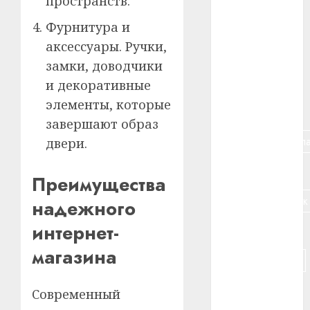
пространств.
#алкоголь
Фурнитура и
аксессуары. Ручки,
#банк
замки, доводчики
#беларусь
и декоративные
элементы, которые
#бизнес
завершают образ
#брестская_обла
двери.
#германия
Преимущества
#дальнобойщик
надежного
интернет-
#деньга
магазина
#долгожитель
#животное
Современный