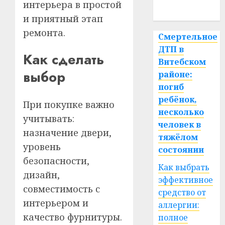
интерьера в простой
спорт
и приятный этап
ремонта.
Смертельное
ДТП в
Как сделать
Витебском
выбор
районе:
погиб
ребёнок,
При покупке важно
несколько
учитывать:
человек в
назначение двери,
тяжёлом
уровень
состоянии
безопасности,
Как выбрать
дизайн,
эффективное
совместимость с
средство от
интерьером и
аллергии:
качество фурнитуры.
полное