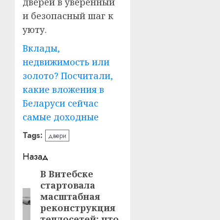
дверей в уверенный
и безопасный шаг к
уюту.
Вклады,
недвижимость или
золото? Посчитали,
какие вложения в
Беларуси сейчас
самые доходные
Tags:
двери
Навигация
Назад
записи
В Витебске
Предыдущая
стартовала
запись:
масштабная
реконструкция
теплосетей: что