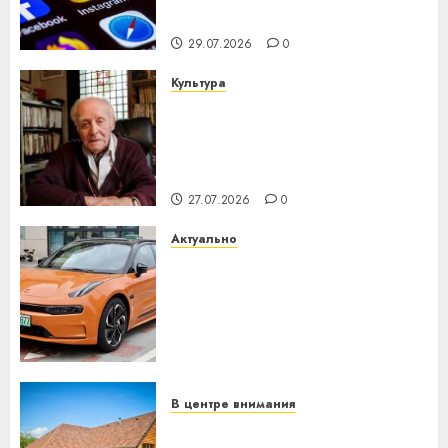
интеллекта
29.07.2026
0
Культура
У Мінску 120 гадоў таму
нарадзіўся Ежы Гедройц —
паслядоўны абаронца
незалежнасці Беларусі
27.07.2026
0
Актуально
Автомобиль как цифровое
устройство: почему
программное обеспечение
становится важнее
механики
23.07.2026
0
В центре внимания
Витебская область за месяц