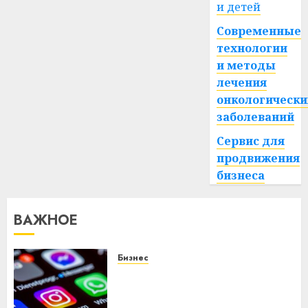
и детей
Современные
технологии
и методы
лечения
онкологически
заболеваний
Сервис для
продвижения
бизнеса
ВАЖНОЕ
Бизнес
Meta и BlackRock вложат $14
млрд в строительство
центра искусственного