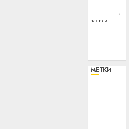
Антонина
Федоровна
к
записи
Поможем
вместе Насте
Питерской
победить
болезнь
МЕТКИ
#blizko
#tochka
#авто
#алкоголь