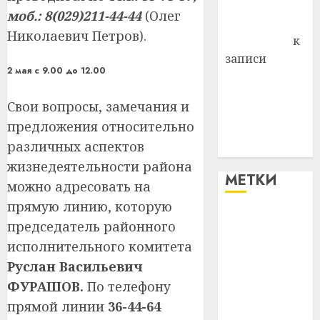
Комаров
моб.: 8(029)211-44-44
(Олег
Антонина
Николаевич Петров).
Федоровна
к
записи
2 мая с 9.00 до 12.00
Поможем
вместе Насте
Свои вопросы, замечания и
Питерской
предложения относительно
победить
различных аспектов
болезнь
жизнедеятельности района
МЕТКИ
можно адресовать на
прямую линию, которую
#blizko
председатель районного
исполнительного комитета
#tochka
Руслан Васильевич
#авто
ФУРАШОВ.
По телефону
прямой линии
36-44-64
#алкоголь