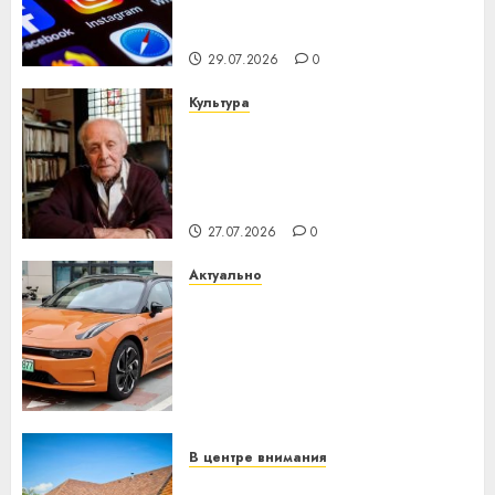
центра искусственного
интеллекта
29.07.2026
0
Культура
У Мінску 120 гадоў таму
нарадзіўся Ежы Гедройц —
паслядоўны абаронца
незалежнасці Беларусі
27.07.2026
0
Актуально
Автомобиль как цифровое
устройство: почему
программное обеспечение
становится важнее
механики
23.07.2026
0
В центре внимания
Витебская область за месяц