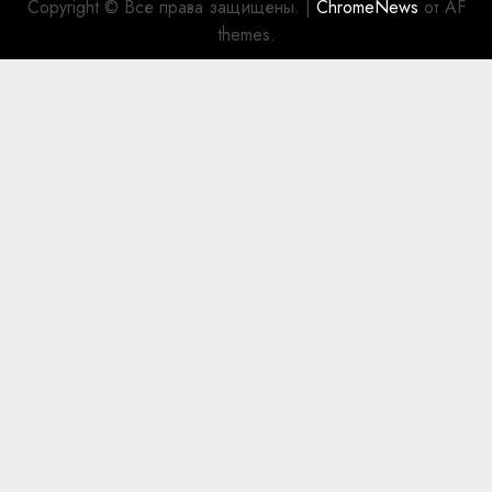
Copyright © Все права защищены.
|
ChromeNews
от AF
themes.