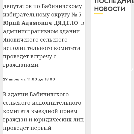
ПОСЛЕДНИ
депутатов по Бабиничскому
и
Здоро
НОВОСТИ
хуторо
зубов
избирательному округу № 5
кажды
Юрий Адамович ДЯДЁЛО
в
22.07.202
Meta и
день:
административном здании
BlackRock
почем
0
5
вложат $14
Яновичского сельского
профи
важне
млрд в
исполнительного комитета
сложн
Meta
строительство
проведет встречу с
лечен
и
центра
гражданами.
BlackR
искусственного
21.07.202
вложа
интеллекта
$14
0
29 апреля с 11.00 до 13.00
1
У Мінску 120
млрд
гадоў таму
в
В здании Бабиничского
нарадзіўся
строит
У
сельского исполнительного
центр
Ежы Гедройц
Мінску
комитета выездной прием
искусс
120
—
интел
граждан и юридических лиц
гадоў
паслядоўны
таму
2
проведет первый
абаронца
29.07.202
нарадз