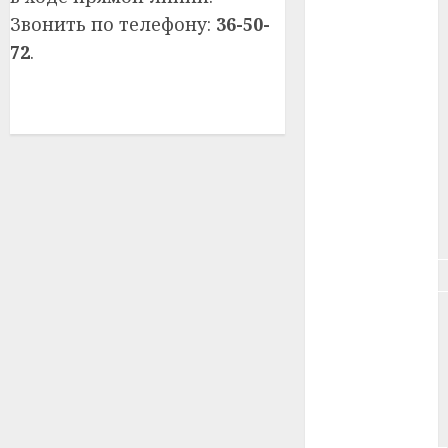
#здоровье
Звонить по телефону:
36-50-
72
.
#ип
#кража
#кредит
#курс_валют
#налог
#недвижимость
#новости
компаний
#пенсия
#питание