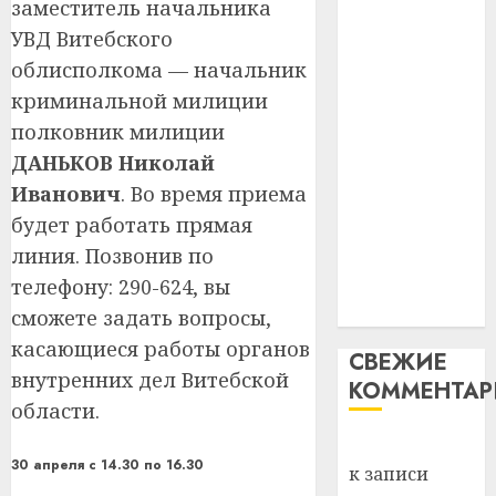
заместитель начальника
незалежнасці
Ежы
0
Беларусі
УВД Витебского
Гедро
Автом
Автомобиль
—
облисполкома — начальник
как
как
пасля
цифро
криминальной милиции
абаро
цифровое
устрой
полковник милиции
незал
почем
устройство:
3
ДАНЬКОВ Николай
Белару
прогр
почему
обеспе
Иванович
. Во время приема
программное
27.07.202
станов
Витебс
будет работать прямая
обеспечение
важне
0
област
линия. Позвонив по
становится
механ
за
важнее
телефону: 290-624, вы
месяц
23.07.202
механики
потер
сможете задать вопросы,
4
13
0
касающиеся работы органов
СВЕЖИЕ
дерев
внутренних дел Витебской
КОММЕНТА
и
Здоро
области.
хуторо
зубов
кажды
Вывоз мусора
22.07.202
день:
30 апреля с 14.30 по 16.30
к записи
почем
0
5