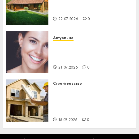
потеряла 13 деревень и
хуторов
22.07.2026
0
Актуально
Здоровье зубов каждый
день: почему профилактика
важнее сложного лечения
21.07.2026
0
Строительство
Идеи подарков к
профессиональному
празднику День строителя
для коллег
15.07.2026
0