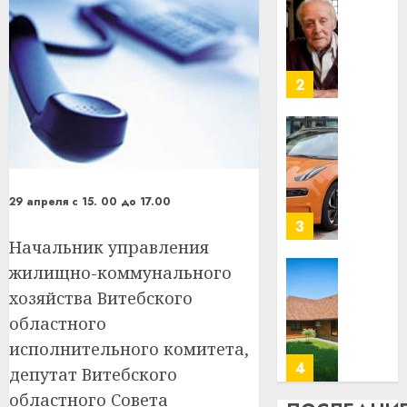
У
центр
Мінску
искусс
120
интел
гадоў
таму
2
29.07.202
нарадз
Ежы
0
Гедро
Автом
—
как
пасля
цифро
абаро
устрой
29 апреля с 15. 00 до 17.00
незал
почем
3
Белару
прогр
Начальник управления
обеспе
жилищно-коммунального
27.07.202
станов
Витебс
хозяйства Витебского
важне
0
област
областного
механ
за
месяц
исполнительного комитета,
23.07.202
потер
4
депутат Витебского
13
0
областного Совета
дерев