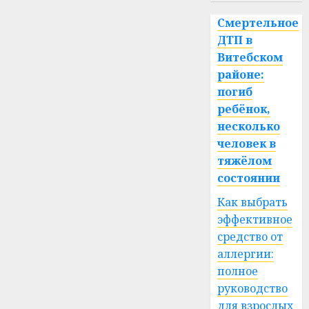
Смертельное
ДТП в
Витебском
районе:
погиб
ребёнок,
несколько
человек в
тяжёлом
состоянии
Как выбрать
эффективное
средство от
аллергии:
полное
руководство
для взрослых