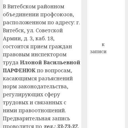
Ежегодно 1
профи
В Витебском районном
декабря
важне
объединении профсоюзов,
отмечается
сложн
расположенном по адресу: г.
Всемирный
лечен
день борьбы
Витебск, ул. Советской
21.07.202
со СПИДом
Армии, д. 3, каб. 18,
0
Егор
к
состоится прием граждан
записи
правовым инспектором
Сладкое дело
труда
Илоной Васильевной
по душе —
ПАРФЕНЮК
по вопросам,
пчеловодство
касающимся разъяснений
— много лет
норм законодательства,
назад выбрал
регулирующих сферу
себе житель
д. Бибиревка
трудовых и связанных с
Витебского
ними правоотношений.
района
Предварительная запись
Владимир
проводится по
тел.: 33-73-37,