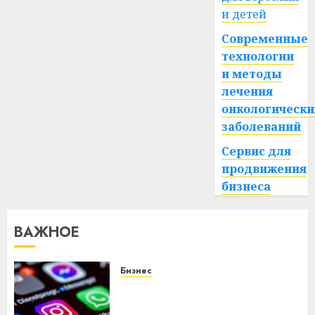
и детей
Современные
технологии
и методы
лечения
онкологически
заболеваний
Сервис для
продвижения
бизнеса
ВАЖНОЕ
Бизнес
Meta и BlackRock вложат $14
млрд в строительство