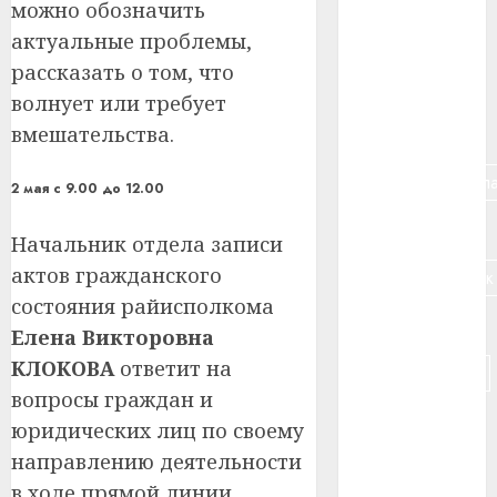
можно обозначить
#банк
актуальные проблемы,
рассказать о том, что
#беларусь
волнует или требует
вмешательства.
#бизнес
#брестская_обла
2 мая с 9.00 до 12.00
#германия
Начальник отдела записи
актов гражданского
#дальнобойщик
состояния райисполкома
#деньга
Елена Викторовна
КЛОКОВА
ответит на
#долгожитель
вопросы граждан и
#животное
юридических лиц по своему
направлению деятельности
#зарплата
в ходе прямой линии.