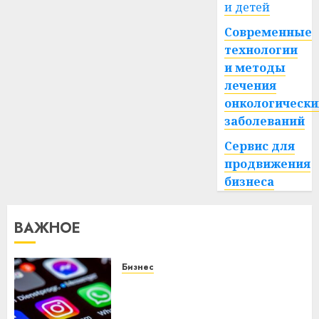
и детей
Современные
технологии
и методы
лечения
онкологически
заболеваний
Сервис для
продвижения
бизнеса
ВАЖНОЕ
Бизнес
Meta и BlackRock вложат $14
млрд в строительство
центра искусственного