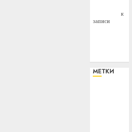
Антонина
Федоровна
к
записи
Поможем
вместе Насте
Питерской
победить
болезнь
МЕТКИ
#blizko
#tochka
#авто
#алкоголь