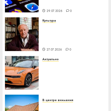
интеллекта
29.07.2026
0
Культура
У Мінску 120 гадоў таму
нарадзіўся Ежы Гедройц —
паслядоўны абаронца
незалежнасці Беларусі
27.07.2026
0
Актуально
Автомобиль как цифровое
устройство: почему
программное обеспечение
становится важнее
механики
23.07.2026
0
В центре внимания
Витебская область за месяц