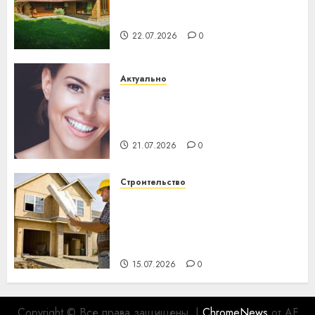
потеряла 13 деревень и
хуторов
22.07.2026
0
Актуально
Здоровье зубов каждый
день: почему профилактика
важнее сложного лечения
21.07.2026
0
Строительство
Идеи подарков к
профессиональному
празднику День строителя
для коллег
15.07.2026
0
Copyright © Все права защищены.
|
ChromeNews
от AF