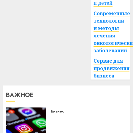
и детей
Современные
технологии
и методы
лечения
онкологически
заболеваний
Сервис для
продвижения
бизнеса
ВАЖНОЕ
Бизнес
Meta и BlackRock вложат $14
млрд в строительство
центра искусственного