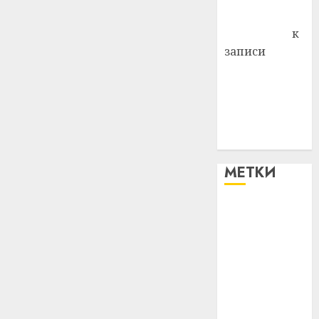
Антонина
Федоровна
к
записи
Поможем
вместе Насте
Питерской
победить
болезнь
МЕТКИ
#blizko
#tochka
#авто
#алкоголь