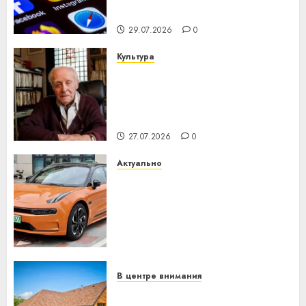
интеллекта
29.07.2026
0
Культура
У Мінску 120 гадоў таму
нарадзіўся Ежы Гедройц —
паслядоўны абаронца
незалежнасці Беларусі
27.07.2026
0
Актуально
Автомобиль как цифровое
устройство: почему
программное обеспечение
становится важнее
механики
23.07.2026
0
В центре внимания
Витебская область за месяц