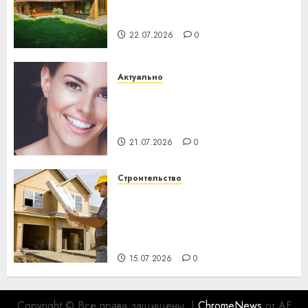
потеряла 13 деревень и
хуторов
22.07.2026
0
Актуально
Здоровье зубов каждый
день: почему профилактика
важнее сложного лечения
21.07.2026
0
Строительство
Идеи подарков к
профессиональному
празднику День строителя
для коллег
15.07.2026
0
Copyright © Все права защищены.
|
ChromeNews
от AF