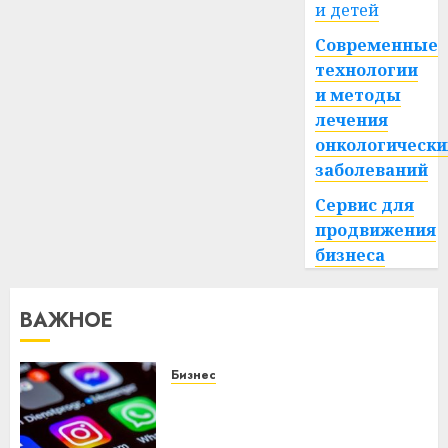
и детей
Современные
технологии
и методы
лечения
онкологически
заболеваний
Сервис для
продвижения
бизнеса
ВАЖНОЕ
Бизнес
Meta и BlackRock вложат $14
млрд в строительство
центра искусственного