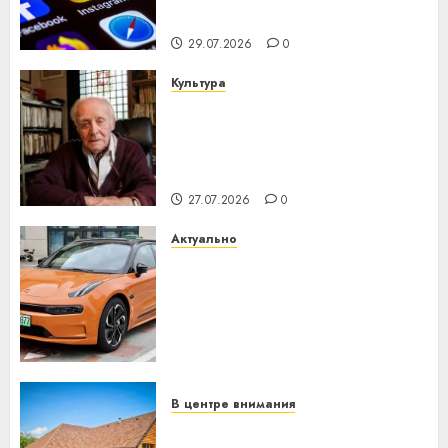
интеллекта
29.07.2026
0
Культура
У Мінску 120 гадоў таму
нарадзіўся Ежы Гедройц —
паслядоўны абаронца
незалежнасці Беларусі
27.07.2026
0
Актуально
Автомобиль как цифровое
устройство: почему
программное обеспечение
становится важнее
механики
23.07.2026
0
В центре внимания
Витебская область за месяц