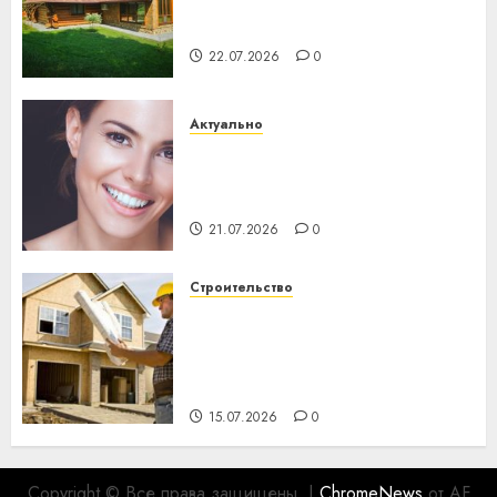
потеряла 13 деревень и
хуторов
22.07.2026
0
Актуально
Здоровье зубов каждый
день: почему профилактика
важнее сложного лечения
21.07.2026
0
Строительство
Идеи подарков к
профессиональному
празднику День строителя
для коллег
15.07.2026
0
Copyright © Все права защищены.
|
ChromeNews
от AF