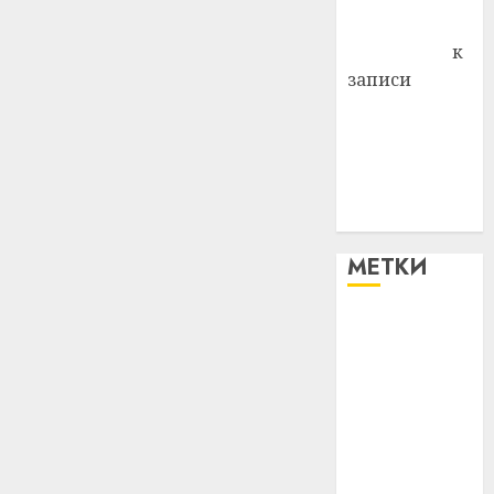
Антонина
Федоровна
к
записи
Поможем
вместе Насте
Питерской
победить
болезнь
МЕТКИ
#blizko
#tochka
#авто
#алкоголь