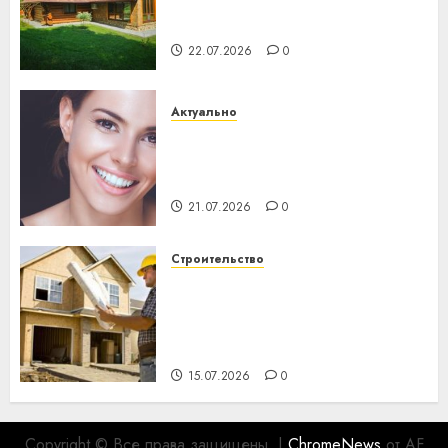
потеряла 13 деревень и
хуторов
22.07.2026
0
Актуально
Здоровье зубов каждый
день: почему профилактика
важнее сложного лечения
21.07.2026
0
Строительство
Идеи подарков к
профессиональному
празднику День строителя
для коллег
15.07.2026
0
Copyright © Все права защищены.
|
ChromeNews
от AF