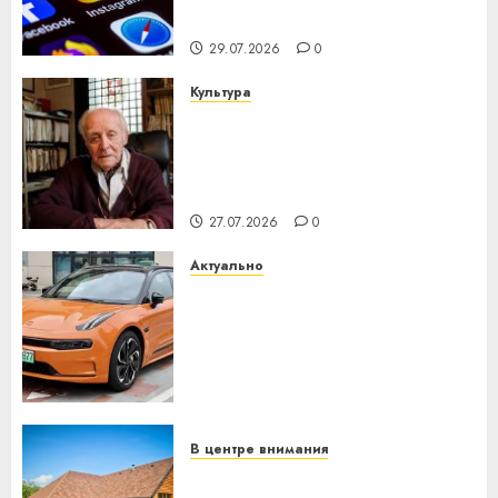
интеллекта
29.07.2026
0
Культура
У Мінску 120 гадоў таму
нарадзіўся Ежы Гедройц —
паслядоўны абаронца
незалежнасці Беларусі
27.07.2026
0
Актуально
Автомобиль как цифровое
устройство: почему
программное обеспечение
становится важнее
механики
23.07.2026
0
В центре внимания
Витебская область за месяц