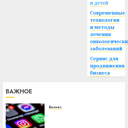
и детей
Современные
технологии
и методы
лечения
онкологически
заболеваний
Сервис для
продвижения
бизнеса
ВАЖНОЕ
Бизнес
Meta и BlackRock вложат $14
млрд в строительство
центра искусственного