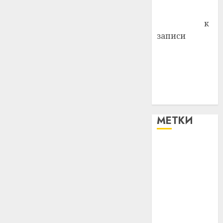
Антонина
Федоровна
к
записи
Поможем
вместе Насте
Питерской
победить
болезнь
МЕТКИ
#blizko
#tochka
#авто
#алкоголь