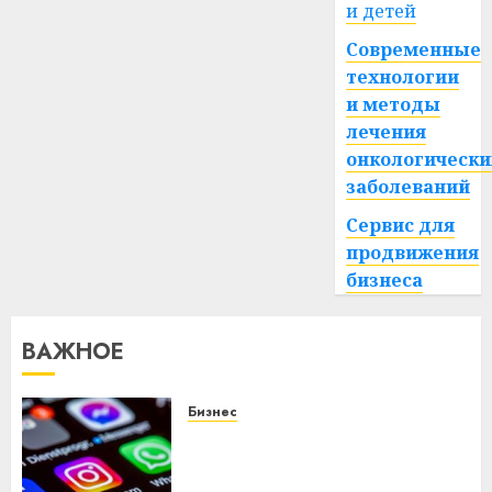
и детей
Современные
технологии
и методы
лечения
онкологически
заболеваний
Сервис для
продвижения
бизнеса
ВАЖНОЕ
Бизнес
Meta и BlackRock вложат $14
млрд в строительство
центра искусственного