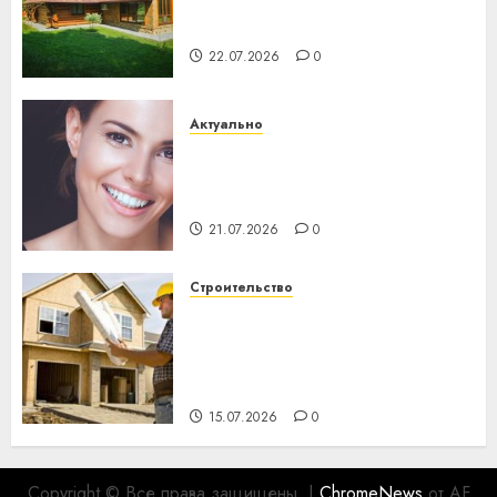
потеряла 13 деревень и
хуторов
22.07.2026
0
Актуально
Здоровье зубов каждый
день: почему профилактика
важнее сложного лечения
21.07.2026
0
Строительство
Идеи подарков к
профессиональному
празднику День строителя
для коллег
15.07.2026
0
Copyright © Все права защищены.
|
ChromeNews
от AF