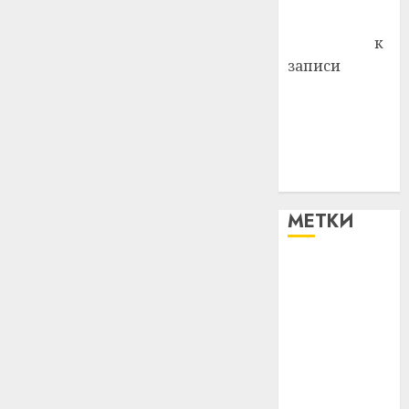
Антонина
Федоровна
к
записи
Поможем
вместе Насте
Питерской
победить
болезнь
МЕТКИ
#blizko
#tochka
#авто
#алкоголь