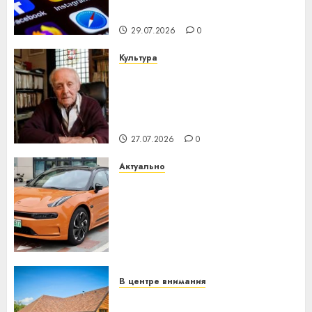
интеллекта
29.07.2026
0
Культура
У Мінску 120 гадоў таму
нарадзіўся Ежы Гедройц —
паслядоўны абаронца
незалежнасці Беларусі
27.07.2026
0
Актуально
Автомобиль как цифровое
устройство: почему
программное обеспечение
становится важнее
механики
23.07.2026
0
В центре внимания
Витебская область за месяц