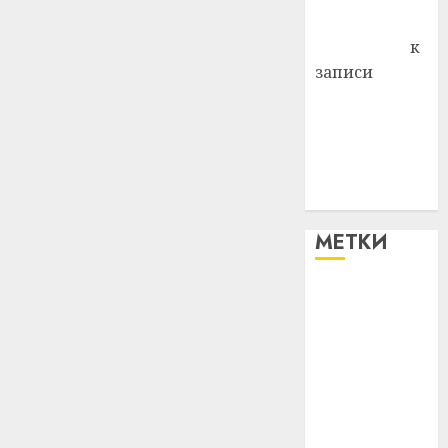
Антонина
Федоровна
к
записи
Поможем
вместе Насте
Питерской
победить
болезнь
МЕТКИ
#blizko
#tochka
#авто
#алкоголь