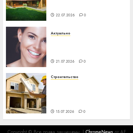
потеряла 13 деревень и
хуторов
22.07.2026
0
Актуально
Здоровье зубов каждый
день: почему профилактика
важнее сложного лечения
21.07.2026
0
Строительство
Идеи подарков к
профессиональному
празднику День строителя
для коллег
15.07.2026
0
Copyright © Все права защищены.
|
ChromeNews
от AF