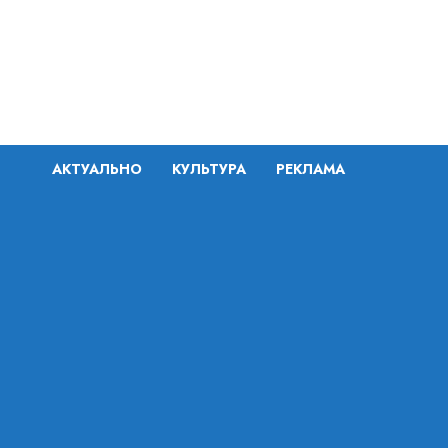
Перейти
к
содержимому
АКТУАЛЬНО
КУЛЬТУРА
РЕКЛАМА