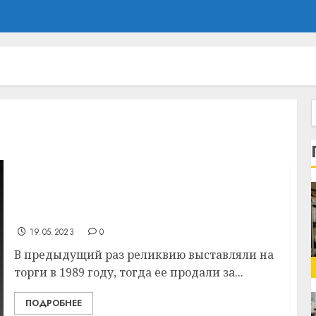
Старейшую Библию на иврите продали на
аукционе в Нью-Йорке – ей больше 1000
лет
19.05.2023
0
В предыдущий раз реликвию выставляли на
торги в 1989 году, тогда ее продали за...
ПОДРОБНЕЕ