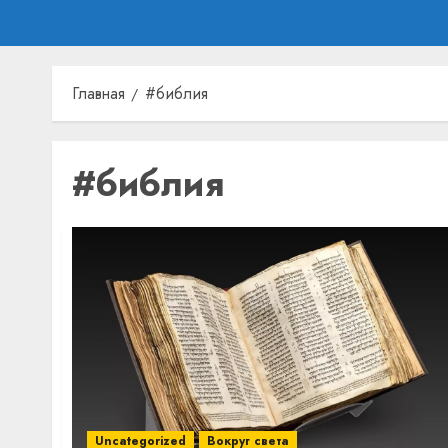
Главная
#библия
#библия
Uncategorized
Вокруг света