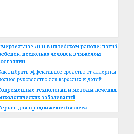
#сша
#телефон
#технологии
#умер
#учёный
#цена
Брест
Китай
гибель
интерьер
медицина
спорт
Смертельное ДТП в Витебском районе: погиб
ребёнок, несколько человек в тяжёлом
состоянии
Как выбрать эффективное средство от аллергии:
полное руководство для взрослых и детей
Современные технологии и методы лечения
онкологических заболеваний
Сервис для продвижения бизнеса