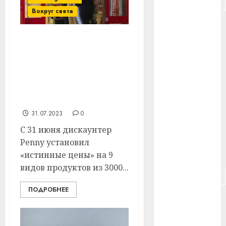
#подорожание
Вокруг света
#польша
Цены взлетели в два
#путешествие
раза, но так и задумано.
Необычный
#работа
эксперимент в
#россия
супермаркете
Германии
#сигарета
31.07.2023
0
С 31 июня дискаунтер
#собака
Penny установил
#сон
«истинные цены» на 9
видов продуктов из 3000...
#строительство
ПОДРОБНЕЕ
#сша
#телефон