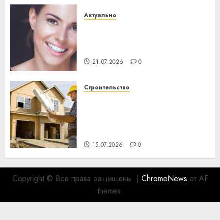
Актуально
Здоровье зубов каждый
день: почему профилактика
важнее сложного лечения
21.07.2026
0
Строительство
Идеи подарков к
профессиональному
празднику День строителя
для коллег
15.07.2026
0
Copyright © Все права защищены.
|
ChromeNews
от AF
themes.