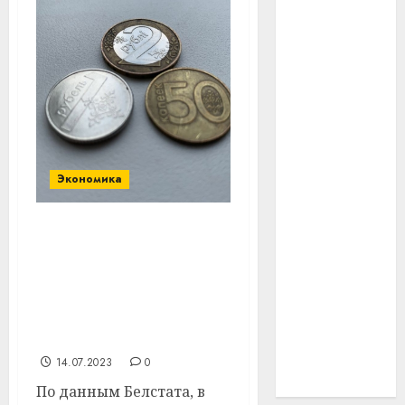
#технологии
#умер
#учёный
#цена
Экономика
Брест
Китай
Подорожали билеты на
самолет, но
гибель
подешевели
интерьер
телевизоры. Что было с
ценами в июне в
медицина
Беларуси?
14.07.2023
0
спорт
По данным Белстата, в