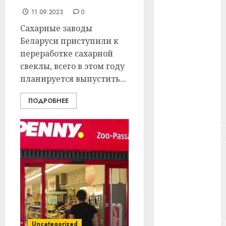
#здоровье
11.09.2023
0
#ип
Сахарные заводы
Беларуси приступили к
#кража
переработке сахарной
свеклы, всего в этом году
#кредит
планируется выпустить...
#курс_валют
ПОДРОБНЕЕ
#налог
#недвижимость
#новости
компаний
#пенсия
#питание
Uncategorized