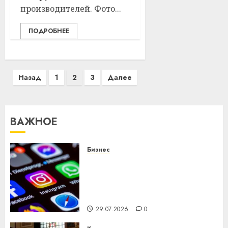
производителей. Фото...
ПОДРОБНЕЕ
Пагинация
Назад
1
2
3
Далее
записей
ВАЖНОЕ
Бизнес
Meta и BlackRock вложат $14
млрд в строительство
центра искусственного
интеллекта
29.07.2026
0