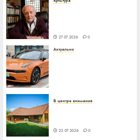
Культура
У Мінску 120 гадоў таму
нарадзіўся Ежы Гедройц —
паслядоўны абаронца
незалежнасці Беларусі
27.07.2026
0
Актуально
Автомобиль как цифровое
устройство: почему
программное обеспечение
становится важнее
механики
23.07.2026
0
В центре внимания
Витебская область за месяц
потеряла 13 деревень и
хуторов
22.07.2026
0