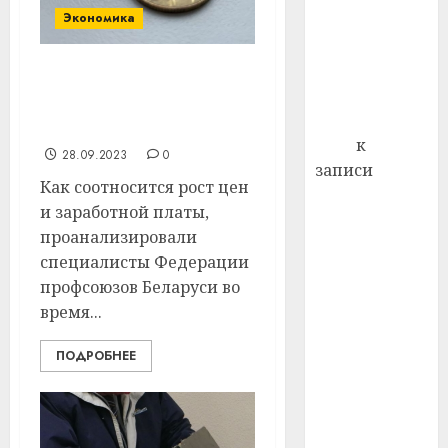
профи
Экономика
декабря
важне
отмечается
сложн
Всемирный
лечен
ФПБ проанализировала
день борьбы
соотношение роста цен
21.07.202
со СПИДом
и заработной платы
0
Егор
к
28.09.2023
0
записи
Как соотносится рост цен
Сладкое дело
и заработной платы,
по душе —
проанализировали
пчеловодство
специалисты Федерации
— много лет
профсоюзов Беларуси во
назад выбрал
время...
себе житель
д. Бибиревка
ПОДРОБНЕЕ
Витебского
района
Владимир
Комаров