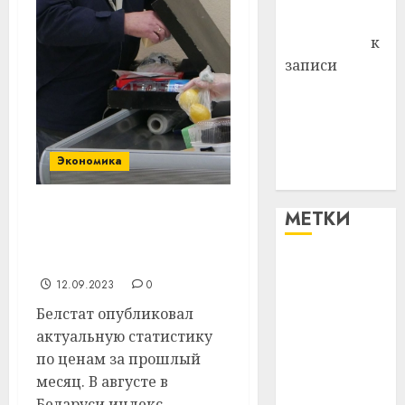
Антонина
Федоровна
к
записи
Поможем
вместе Насте
Питерской
победить
Экономика
болезнь
МЕТКИ
Что было с ценами в
августе? Белстат выдал
свежие цифры
#blizko
12.09.2023
0
#tochka
Белстат опубликовал
актуальную статистику
#авто
по ценам за прошлый
месяц. В августе в
#алкоголь
Беларуси индекс...