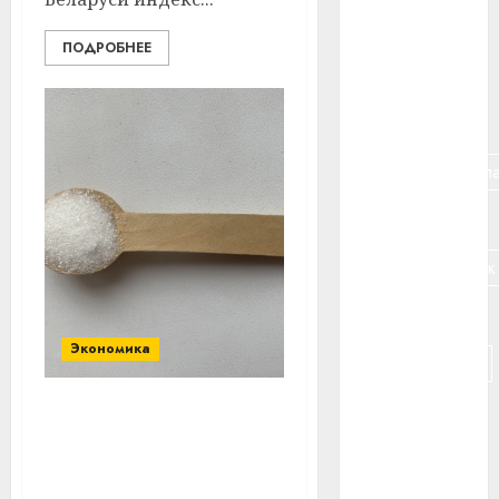
#банк
ПОДРОБНЕЕ
#беларусь
#бизнес
#брестская_обла
#германия
#дальнобойщик
#деньга
Экономика
#долгожитель
#животное
Будут ли в Беларуси
повышаться цены на
#зарплата
сахар, рассказали в
Белгоспищепроме