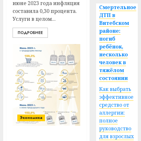
июне 2023 года инфляция
Смертельное
составила 0,30 процента.
ДТП в
Услуги в целом...
Витебском
районе:
ПОДРОБНЕЕ
погиб
ребёнок,
несколько
человек в
тяжёлом
состоянии
Как выбрать
эффективное
средство от
аллергии:
Экономика
полное
руководство
для взрослых
Цены падают или