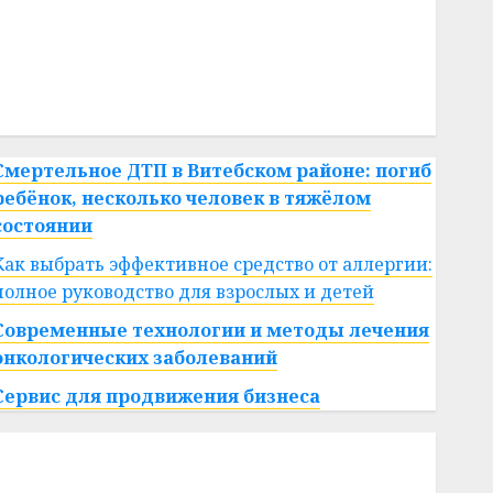
#сша
#телефон
#технологии
#умер
#учёный
#цена
Брест
Китай
гибель
интерьер
медицина
спорт
Смертельное ДТП в Витебском районе: погиб
ребёнок, несколько человек в тяжёлом
состоянии
Как выбрать эффективное средство от аллергии:
полное руководство для взрослых и детей
Современные технологии и методы лечения
онкологических заболеваний
Сервис для продвижения бизнеса