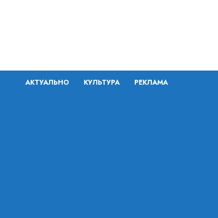
Перейти
к
содержимому
АКТУАЛЬНО
КУЛЬТУРА
РЕКЛАМА