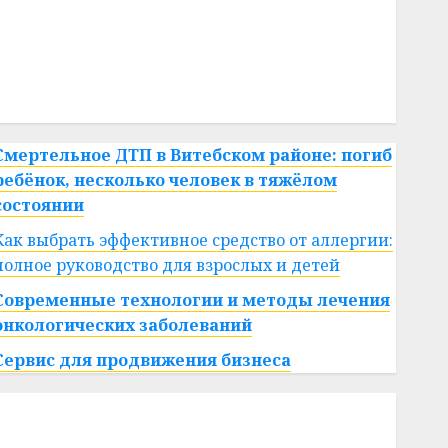
#сша
#телефон
#технологии
#умер
#учёный
#цена
Брест
Китай
гибель
интерьер
медицина
спорт
Смертельное ДТП в Витебском районе: погиб
ребёнок, несколько человек в тяжёлом
состоянии
Как выбрать эффективное средство от аллергии:
полное руководство для взрослых и детей
Современные технологии и методы лечения
онкологических заболеваний
Сервис для продвижения бизнеса