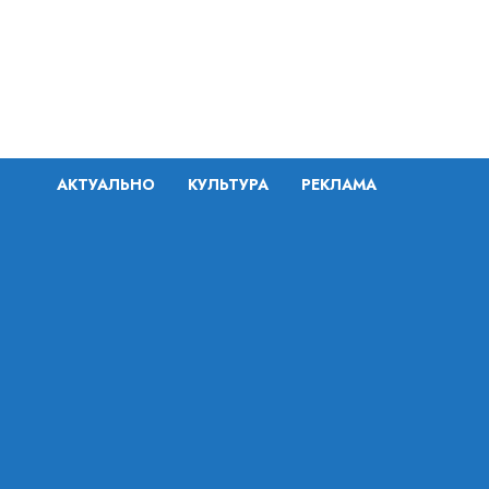
Перейти
к
содержимому
АКТУАЛЬНО
КУЛЬТУРА
РЕКЛАМА