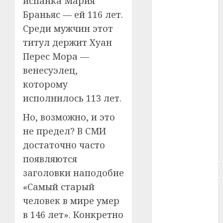
испанка Мария
Браньяс — ей 116 лет.
#зарплата
Среди мужчин этот
#здоровье
титул держит Хуан
Перес Мора —
#ип
венесуэлец,
#кража
которому
исполнилось 113 лет.
#кредит
Но, возможно, и это
#курс_валют
не предел? В СМИ
достаточно часто
#налог
появляются
#недвижимость
заголовки наподобие
«Самый старый
#новости
компаний
человек в мире умер
в 146 лет». Конкретно
#пенсия