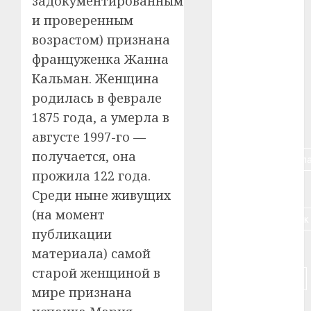
задокументированным
#авто
и проверенным
возрастом) признана
#алкоголь
француженка Жанна
#банк
Кальман. Женщина
родилась в феврале
#беларусь
1875 года, а умерла в
#бизнес
августе 1997-го —
получается, она
#брестская_обла
прожила 122 года.
#германия
Среди ныне живущих
(на момент
#дальнобойщик
публикации
#деньга
материала) самой
старой женщиной в
#долгожитель
мире признана
#животное