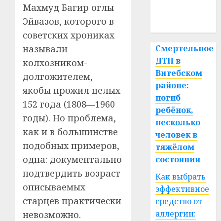
медицина
Махмуд Багир оглы
Эйвазов, которого в
спорт
советских хрониках
Смертельное
называли
ДТП в
колхозником-
Витебском
долгожителем,
районе:
якобы прожил целых
погиб
152 года (1808—1960
ребёнок,
годы). Но проблема,
несколько
как и в большинстве
человек в
подобных примеров,
тяжёлом
одна: документально
состоянии
подтвердить возраст
Как выбрать
описываемых
эффективное
старцев практически
средство от
аллергии:
невозможно.