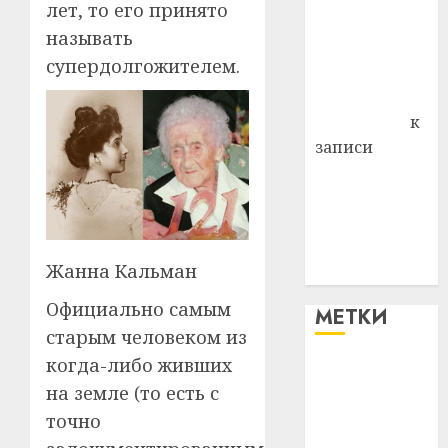
лет, то его принято
района
называть
Владимир
супердолгожителем.
Комаров
Антонина
Федоровна
к
записи
Поможем
вместе Насте
Питерской
победить
Жанна Кальман
болезнь
Официально самым
МЕТКИ
старым человеком из
когда-либо живших
#blizko
на земле (то есть с
#tochka
точно