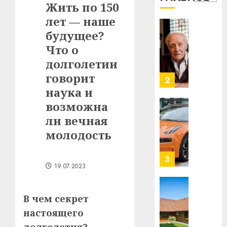
2
Жить по 150
29.07.202
нарадз
лет — наше
Ежы
0
Гедро
будущее?
Автом
—
как
Что о
пасля
цифро
долголетии
абаро
устрой
говорит
незал
почем
3
Белару
прогр
наука и
обеспе
возможна
27.07.202
станов
Витебс
ли вечная
важне
0
област
молодость
механ
за
месяц
23.07.202
потер
4
19.07.2023
13
0
дерев
и
Здоро
В чем секрет
хуторо
зубов
настоящего
кажды
22.07.202
день: