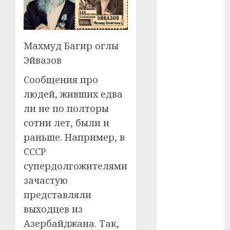
#сша
#телефон
Махмуд Багир оглы
#технологии
Эйвазов
#умер
Сообщения про
людей, живших едва
#учёный
ли не по полторы
#цена
сотни лет, были и
раньше. Например, в
Брест
СССР
Китай
супердолгожителями
зачастую
гибель
представляли
интерьер
выходцев из
Азербайджана. Так,