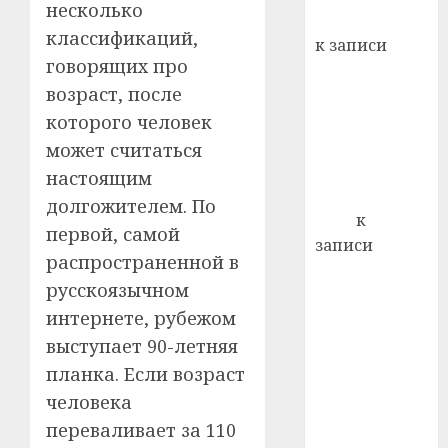
несколько
Вывоз мусора
21.07.202
классификаций,
к записи
0
говорящих про
Ежегодно 1
возраст, после
декабря
отмечается
которого человек
Всемирный
может считаться
день борьбы
настоящим
со СПИДом
долгожителем. По
Егор
к
первой, самой
записи
распространенной в
Сладкое дело
русскоязычном
по душе —
интернете, рубежом
пчеловодство
выступает 90-летняя
— много лет
назад выбрал
планка. Если возраст
себе житель
человека
д. Бибиревка
переваливает за 110
Витебского