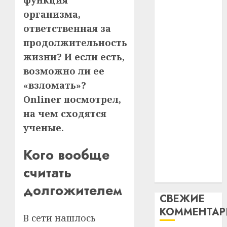
функция
абаро
устрой
паслядоўны
организма,
незал
почем
3
абаронца
ответственная за
Белару
прогр
незалежнасці
обеспе
продолжительность
27.07.202
Беларусі
станов
Витебс
жизни? И если есть,
Автомобиль
важне
0
област
возможно ли ее
как
механ
за
«взломать»?
цифровое
месяц
23.07.202
потер
Onliner посмотрел,
устройство:
4
13
0
почему
на чем сходятся
дерев
программное
ученые.
и
Здоро
обеспечение
хуторо
зубов
становится
Кого вообще
кажды
22.07.202
важнее
день:
считать
механики
почем
0
5
долгожителем
профи
СВЕЖИЕ
важне
КОММЕНТА
сложн
В сети нашлось
лечен