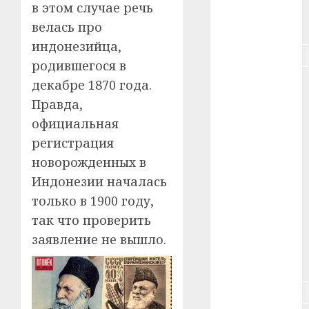
в этом случае речь
#питание
велась про
индонезийца,
#подорожание
родившегося в
декабре 1870 года.
#польша
Правда,
#путешествие
официальная
регистрация
#работа
новорожденных в
#россия
Индонезии началась
только в 1900 году,
#сигарета
так что проверить
#собака
заявление не вышло.
#сон
#строительство