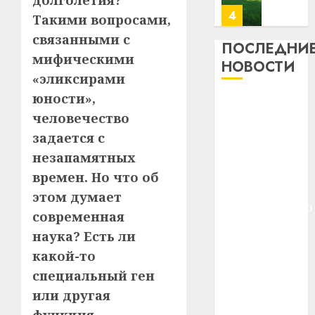
долголетия?
почем
0
5
Такими вопросами,
профи
связанными с
важне
ПОСЛЕДНИ
мифическими
сложн
Meta
НОВОСТИ
лечен
и
«эликсирами
BlackR
юности»,
21.07.202
Meta и
вложа
человечество
BlackRock
$14
0
1
задается с
вложат $14
млрд
в
млрд в
незапамятных
строит
У
строительство
времен. Но что об
центр
Мінску
центра
этом думает
искусс
120
искусственного
интел
современная
гадоў
интеллекта
таму
2
наука? Есть ли
29.07.202
У Мінску 120
нарадз
какой-то
гадоў таму
Ежы
0
специальный ген
нарадзіўся
Гедро
Автом
—
или другая
Ежы Гедройц
как
пасля
цифро
—