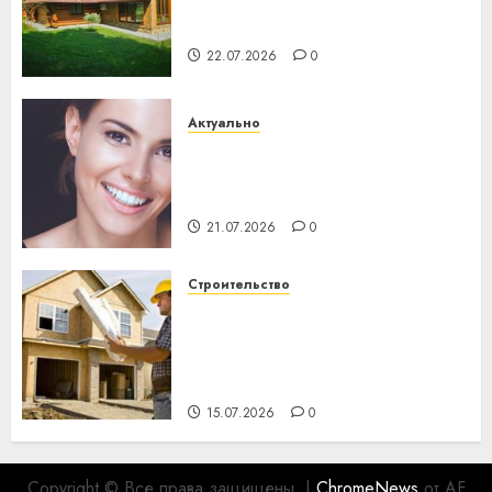
потеряла 13 деревень и
хуторов
22.07.2026
0
Актуально
Здоровье зубов каждый
день: почему профилактика
важнее сложного лечения
21.07.2026
0
Строительство
Идеи подарков к
профессиональному
празднику День строителя
для коллег
15.07.2026
0
Copyright © Все права защищены.
|
ChromeNews
от AF