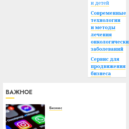
и детей
Современные
технологии
и методы
лечения
онкологически
заболеваний
Сервис для
продвижения
бизнеса
ВАЖНОЕ
Бизнес
Meta и BlackRock вложат $14
млрд в строительство
центра искусственного