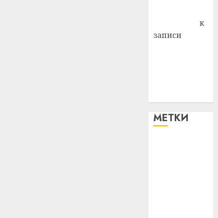
Антонина
Федоровна
к
записи
Поможем
вместе Насте
Питерской
победить
болезнь
МЕТКИ
#blizko
#tochka
#авто
#алкоголь