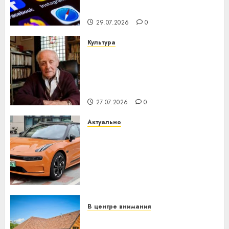
интеллекта
29.07.2026
0
Культура
У Мінску 120 гадоў таму
нарадзіўся Ежы Гедройц —
паслядоўны абаронца
незалежнасці Беларусі
27.07.2026
0
Актуально
Автомобиль как цифровое
устройство: почему
программное обеспечение
становится важнее
механики
23.07.2026
0
В центре внимания
Витебская область за месяц