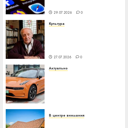
интеллекта
29.07.2026
0
Культура
У Мінску 120 гадоў таму
нарадзіўся Ежы Гедройц —
паслядоўны абаронца
незалежнасці Беларусі
27.07.2026
0
Актуально
Автомобиль как цифровое
устройство: почему
программное обеспечение
становится важнее
механики
23.07.2026
0
В центре внимания
Витебская область за месяц