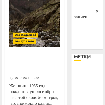
Антонина
Федоровна
к
записи
Поможем
вместе Насте
Питерской
Uncategorized
победить
Вокруг света
болезнь
МЕТКИ
Белоруска погибла в
горах Кабардино-
Балкарии. Она упала с
#blizko
50-метрового обрыва
20.07.2023
0
#tochka
Женщина 1955 года
#авто
рождения упала с обрыва
высотой около 50 метров,
#алкоголь
что примерно равно...