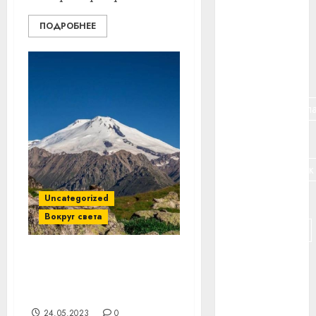
#банк
ПОДРОБНЕЕ
#беларусь
#бизнес
#брестская_обла
#германия
#дальнобойщик
#деньга
Uncategorized
Вокруг света
#долгожитель
#животное
Пропавших на Эльбрусе
белорусов продолжат
#зарплата
искать
24.05.2023
0