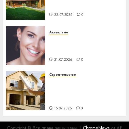
потеряла 13 деревень и
хуторов
22.07.2026
0
Актуально
Здоровье зубов каждый
день: почему профилактика
важнее сложного лечения
21.07.2026
0
Строительство
Идеи подарков к
профессиональному
празднику День строителя
для коллег
15.07.2026
0
Copyright © Все права защищены.
|
ChromeNews
от AF