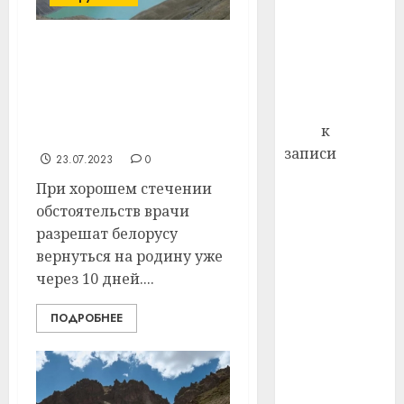
профи
декабря
важне
отмечается
сложн
Сломаны ребра и
Всемирный
лечен
пробито легкое:
день борьбы
упавшего в горах
21.07.202
со СПИДом
белоруса лечат в
0
Егор
к
Душанбе
записи
23.07.2023
0
Сладкое дело
При хорошем стечении
по душе —
обстоятельств врачи
пчеловодство
разрешат белорусу
— много лет
вернуться на родину уже
назад выбрал
через 10 дней....
себе житель
д. Бибиревка
ПОДРОБНЕЕ
Витебского
района
Владимир
Комаров