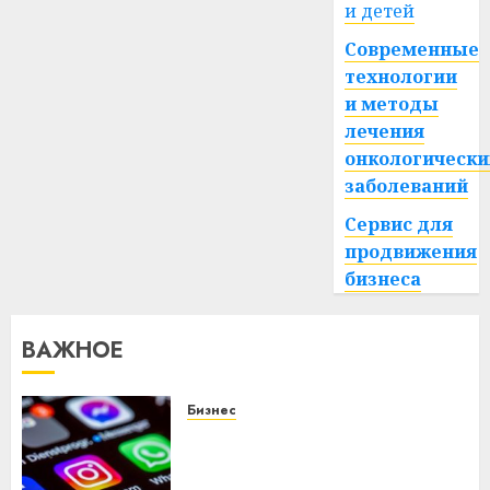
и детей
Современные
технологии
и методы
лечения
онкологически
заболеваний
Сервис для
продвижения
бизнеса
ВАЖНОЕ
Бизнес
Meta и BlackRock вложат $14
млрд в строительство
центра искусственного