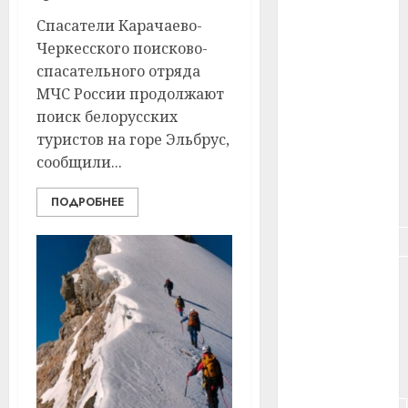
#здоровье
Спасатели Карачаево-
#ип
Черкесского поисково-
спасательного отряда
#кража
МЧС России продолжают
поиск белорусских
#кредит
туристов на горе Эльбрус,
сообщили...
#курс_валют
#налог
ПОДРОБНЕЕ
#недвижимость
#новости
компаний
#пенсия
#питание