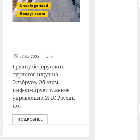
#подорожание
Uncategorized
Вокруг света
#польша
#путешествие
Группу белорусских
туристов ищут на
#работа
Эльбрусе
#россия
23.05.2023
0
Группу белорусских
#сигарета
туристов ищут на
#собака
Эльбрусе. Об этом
информирует главное
#сон
управление МЧС России
по...
#строительство
ПОДРОБНЕЕ
#сша
#телефон