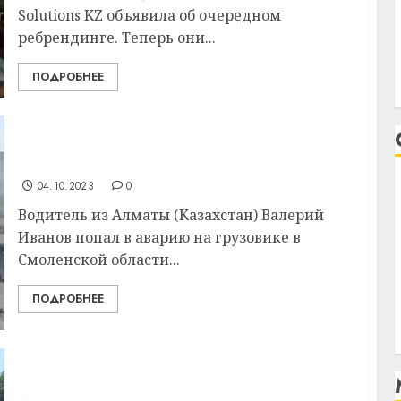
Solutions KZ объявила об очередном
ребрендинге. Теперь они...
ПОДРОБНЕЕ
Дальнобойщик из Казахстана полтора
месяца жил на трассе М1
04.10.2023
0
Водитель из Алматы (Казахстан) Валерий
Иванов попал в аварию на грузовике в
Смоленской области...
ПОДРОБНЕЕ
Казахстан придумал название для экс-
McDonald’s