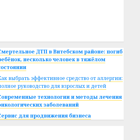
#сша
#телефон
#технологии
#умер
#учёный
#цена
Брест
Китай
гибель
интерьер
медицина
спорт
Смертельное ДТП в Витебском районе: погиб
ребёнок, несколько человек в тяжёлом
состоянии
Как выбрать эффективное средство от аллергии:
полное руководство для взрослых и детей
Современные технологии и методы лечения
онкологических заболеваний
Сервис для продвижения бизнеса