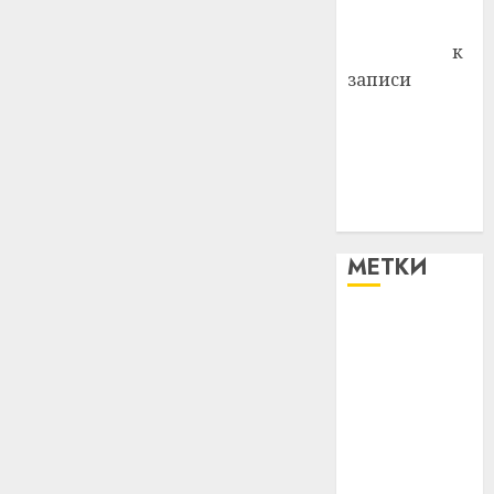
Антонина
Федоровна
к
записи
Поможем
вместе Насте
Питерской
победить
болезнь
МЕТКИ
#blizko
#tochka
#авто
#алкоголь