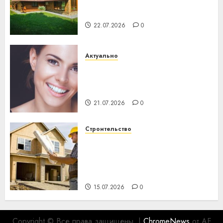
потеряла 13 деревень и
хуторов
22.07.2026
0
Актуально
Здоровье зубов каждый
день: почему профилактика
важнее сложного лечения
21.07.2026
0
Строительство
Идеи подарков к
профессиональному
празднику День строителя
для коллег
15.07.2026
0
Copyright © Все права защищены.
|
ChromeNews
от AF