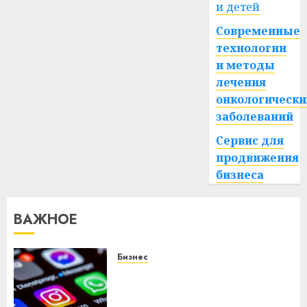
и детей
Современные
технологии
и методы
лечения
онкологически
заболеваний
Сервис для
продвижения
бизнеса
ВАЖНОЕ
Бизнес
Meta и BlackRock вложат $14
млрд в строительство
центра искусственного