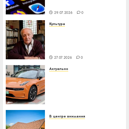
интеллекта
29.07.2026
0
Культура
У Мінску 120 гадоў таму
нарадзіўся Ежы Гедройц —
паслядоўны абаронца
незалежнасці Беларусі
27.07.2026
0
Актуально
Автомобиль как цифровое
устройство: почему
программное обеспечение
становится важнее
механики
23.07.2026
0
В центре внимания
Витебская область за месяц