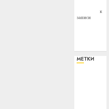
Антонина
Федоровна
к
записи
Поможем
вместе Насте
Питерской
победить
болезнь
МЕТКИ
#blizko
#tochka
#авто
#алкоголь