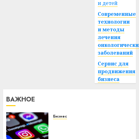
и детей
Современные
технологии
и методы
лечения
онкологически
заболеваний
Сервис для
продвижения
бизнеса
ВАЖНОЕ
Бизнес
Meta и BlackRock вложат $14
млрд в строительство
центра искусственного