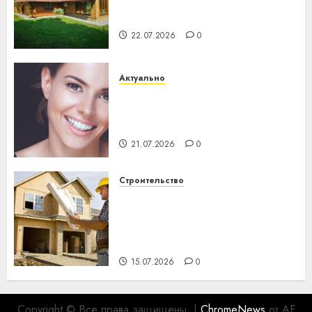
потеряла 13 деревень и
хуторов
22.07.2026
0
Актуально
Здоровье зубов каждый
день: почему профилактика
важнее сложного лечения
21.07.2026
0
Строительство
Идеи подарков к
профессиональному
празднику День строителя
для коллег
15.07.2026
0
Copyright © Все права защищены.
|
ChromeNews
от AF