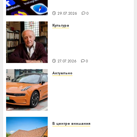
интеллекта
29.07.2026
0
Культура
У Мінску 120 гадоў таму
нарадзіўся Ежы Гедройц —
паслядоўны абаронца
незалежнасці Беларусі
27.07.2026
0
Актуально
Автомобиль как цифровое
устройство: почему
программное обеспечение
становится важнее
механики
23.07.2026
0
В центре внимания
Витебская область за месяц