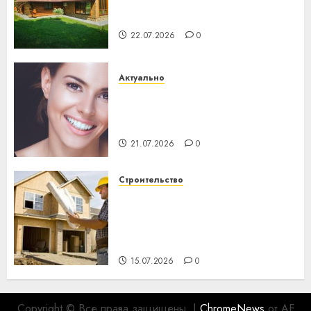
потеряла 13 деревень и
хуторов
22.07.2026
0
Актуально
Здоровье зубов каждый
день: почему профилактика
важнее сложного лечения
21.07.2026
0
Строительство
Идеи подарков к
профессиональному
празднику День строителя
для коллег
15.07.2026
0
Copyright © Все права защищены.
|
ChromeNews
от AF