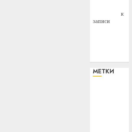
Антонина
Федоровна
к
записи
Поможем
вместе Насте
Питерской
победить
болезнь
МЕТКИ
#blizko
#tochka
#авто
#алкоголь