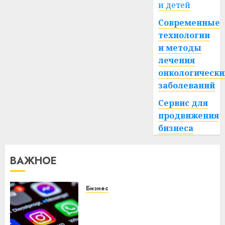
и детей
Современные
технологии
и методы
лечения
онкологически
заболеваний
Сервис для
продвижения
бизнеса
ВАЖНОЕ
Бизнес
Meta и BlackRock вложат $14
млрд в строительство
центра искусственного