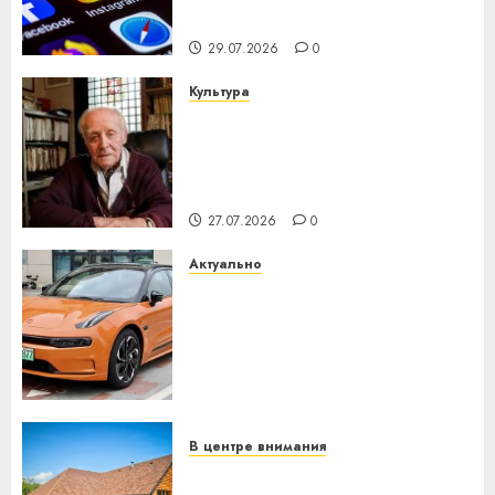
интеллекта
29.07.2026
0
Культура
У Мінску 120 гадоў таму
нарадзіўся Ежы Гедройц —
паслядоўны абаронца
незалежнасці Беларусі
27.07.2026
0
Актуально
Автомобиль как цифровое
устройство: почему
программное обеспечение
становится важнее
механики
23.07.2026
0
В центре внимания
Витебская область за месяц