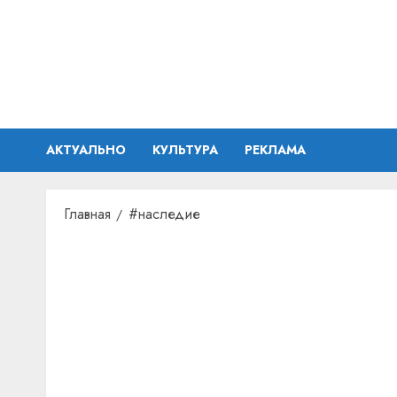
Перейти
к
содержимому
АКТУАЛЬНО
КУЛЬТУРА
РЕКЛАМА
Главная
#наследие