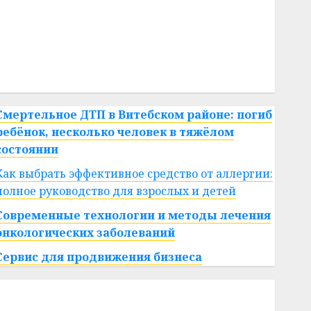
#сша
#телефон
#технологии
#умер
#учёный
#цена
Брест
Китай
гибель
интерьер
медицина
спорт
Смертельное ДТП в Витебском районе: погиб
ребёнок, несколько человек в тяжёлом
состоянии
Как выбрать эффективное средство от аллергии:
полное руководство для взрослых и детей
Современные технологии и методы лечения
онкологических заболеваний
Сервис для продвижения бизнеса