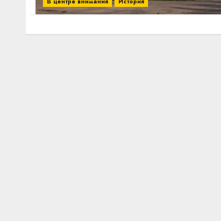
В центре внимания
История