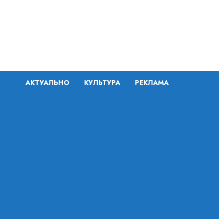
Перейти
к
содержимому
АКТУАЛЬНО
КУЛЬТУРА
РЕКЛАМА