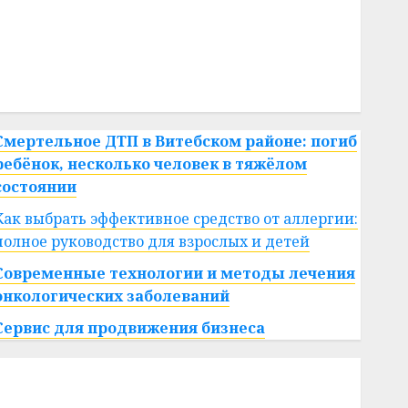
#сша
#телефон
#технологии
#умер
#учёный
#цена
Брест
Китай
гибель
интерьер
медицина
спорт
Смертельное ДТП в Витебском районе: погиб
ребёнок, несколько человек в тяжёлом
состоянии
Как выбрать эффективное средство от аллергии:
полное руководство для взрослых и детей
Современные технологии и методы лечения
онкологических заболеваний
Сервис для продвижения бизнеса