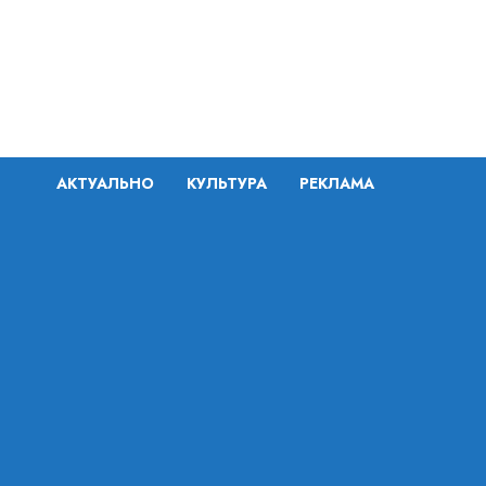
Перейти
к
содержимому
АКТУАЛЬНО
КУЛЬТУРА
РЕКЛАМА