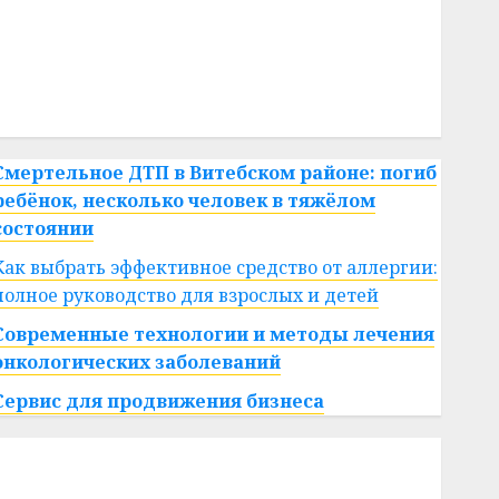
#сша
#телефон
#технологии
#умер
#учёный
#цена
Брест
Китай
гибель
интерьер
медицина
спорт
Смертельное ДТП в Витебском районе: погиб
ребёнок, несколько человек в тяжёлом
состоянии
Как выбрать эффективное средство от аллергии:
полное руководство для взрослых и детей
Современные технологии и методы лечения
онкологических заболеваний
Сервис для продвижения бизнеса