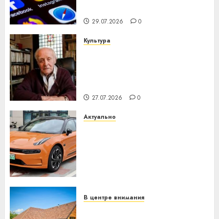
интеллекта
29.07.2026
0
Культура
У Мінску 120 гадоў таму
нарадзіўся Ежы Гедройц —
паслядоўны абаронца
незалежнасці Беларусі
27.07.2026
0
Актуально
Автомобиль как цифровое
устройство: почему
программное обеспечение
становится важнее
механики
23.07.2026
0
В центре внимания
Витебская область за месяц