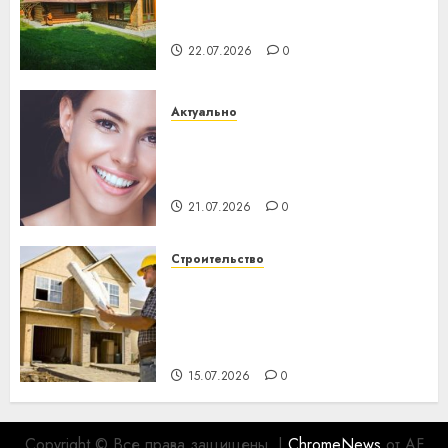
потеряла 13 деревень и
хуторов
22.07.2026
0
Актуально
Здоровье зубов каждый
день: почему профилактика
важнее сложного лечения
21.07.2026
0
Строительство
Идеи подарков к
профессиональному
празднику День строителя
для коллег
15.07.2026
0
Copyright © Все права защищены.
|
ChromeNews
от AF