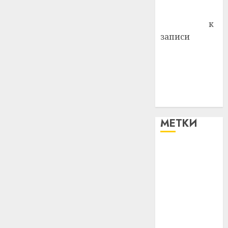
Антонина
Федоровна
к
записи
Поможем
вместе Насте
Питерской
победить
болезнь
МЕТКИ
#blizko
#tochka
#авто
#алкоголь