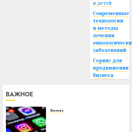
и детей
Современные
технологии
и методы
лечения
онкологически
заболеваний
Сервис для
продвижения
бизнеса
ВАЖНОЕ
Бизнес
Meta и BlackRock вложат $14
млрд в строительство
центра искусственного