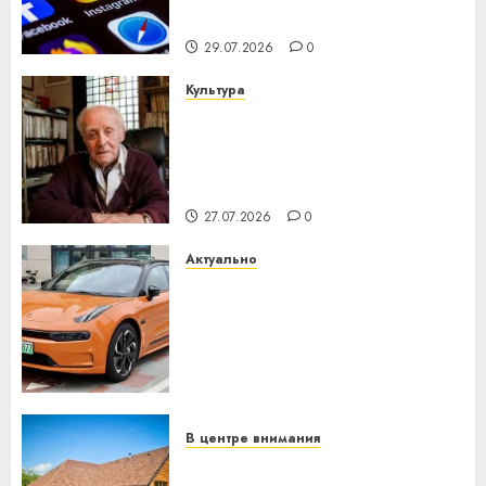
интеллекта
29.07.2026
0
Культура
У Мінску 120 гадоў таму
нарадзіўся Ежы Гедройц —
паслядоўны абаронца
незалежнасці Беларусі
27.07.2026
0
Актуально
Автомобиль как цифровое
устройство: почему
программное обеспечение
становится важнее
механики
23.07.2026
0
В центре внимания
Витебская область за месяц