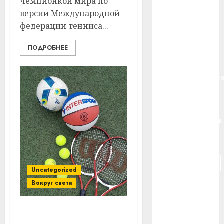
чемпионкой мира по
#банк
версии Международной
федерации тенниса...
#беларусь
ПОДРОБНЕЕ
#бизнес
#брестская_обла
#германия
#дальнобойщик
#деньга
#долгожитель
Uncategorized
Вокруг света
#животное
#зарплата
Forbes назвал 50 самых