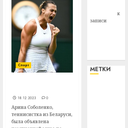
Антонина
Федоровна
к
записи
Поможем
вместе Насте
Питерской
победить
болезнь
Спорт
МЕТКИ
Соболенко признали
#blizko
чемпионкой мира
#tochka
18.12.2023
0
Арина Соболенко,
#авто
теннисистка из Беларуси,
была объявлена
#алкоголь