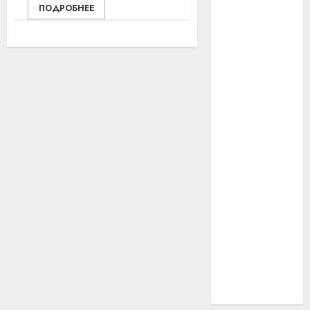
ПОДРОБНЕЕ
#технологии
#умер
#учёный
#цена
Брест
Китай
гибель
интерьер
медицина
спорт