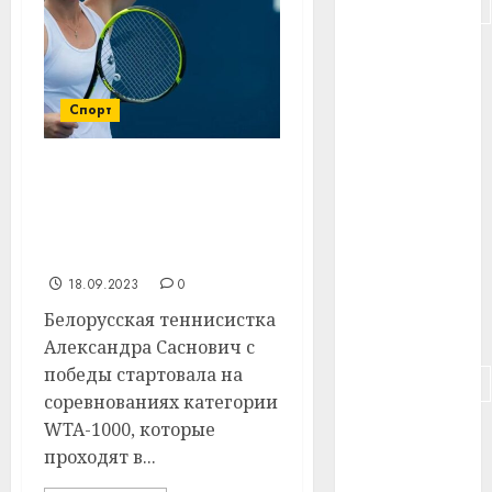
#подорожание
#польша
#путешествие
Спорт
#работа
Белоруска Александра
#россия
Саснович пробилась в
1/16 финала турнира
#сигарета
WTA в Мексике
18.09.2023
0
#собака
Белорусская теннисистка
#сон
Александра Саснович с
победы стартовала на
#строительство
соревнованиях категории
WTA-1000, которые
#сша
проходят в...
#телефон