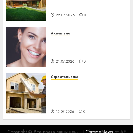
потеряла 13 деревень и
хуторов
22.07.2026
0
Актуально
Здоровье зубов каждый
день: почему профилактика
важнее сложного лечения
21.07.2026
0
Строительство
Идеи подарков к
профессиональному
празднику День строителя
для коллег
15.07.2026
0
Copyright © Все права защищены.
|
ChromeNews
от AF