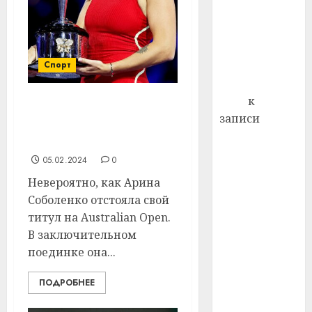
профи
декабря
важне
отмечается
сложн
Всемирный
лечен
Спорт
день борьбы
21.07.202
со СПИДом
0
Егор
к
После победы в
записи
Австралии Соболенко
Сладкое дело
решила взять паузу
по душе —
05.02.2024
0
пчеловодство
Невероятно, как Арина
— много лет
Соболенко отстояла свой
назад выбрал
титул на Australian Open.
себе житель
В заключительном
д. Бибиревка
поединке она...
Витебского
района
ПОДРОБНЕЕ
Владимир
Комаров