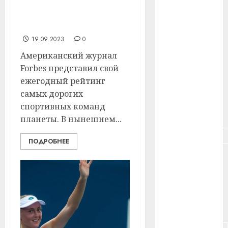
#здоровье
дорогих спортивных
команд мира. Кто в
#ип
топе?
19.09.2023
0
#кража
Американский журнал
Forbes представил свой
#кредит
ежегодный рейтинг
#курс_валют
самых дорогих
спортивных команд
#налог
планеты. В нынешнем...
#недвижимость
ПОДРОБНЕЕ
#новости
компаний
#пенсия
#питание