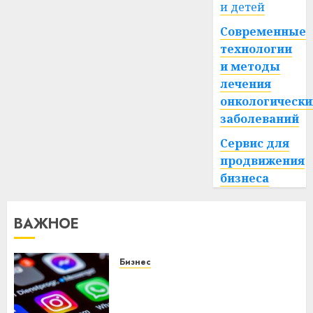
и детей
Современные
технологии
и методы
лечения
онкологически
заболеваний
Сервис для
продвижения
бизнеса
ВАЖНОЕ
Бизнес
Meta и BlackRock вложат $14
млрд в строительство
центра искусственного