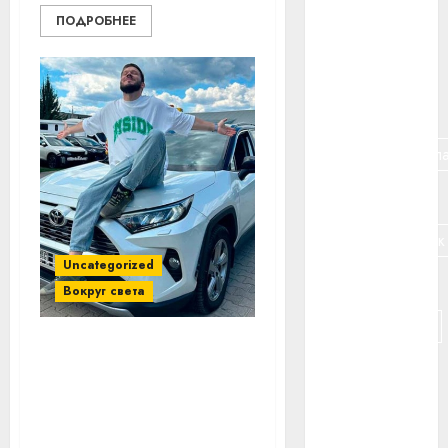
ПОДРОБНЕЕ
#банк
#беларусь
#бизнес
#брестская_обла
#германия
#дальнобойщик
Uncategorized
#деньга
Вокруг света
#долгожитель
«Чудо произошло»: под
#животное
Варшавой нашли
угнанную Toyota с
#зарплата
белорусскими
номерами. Вот как она