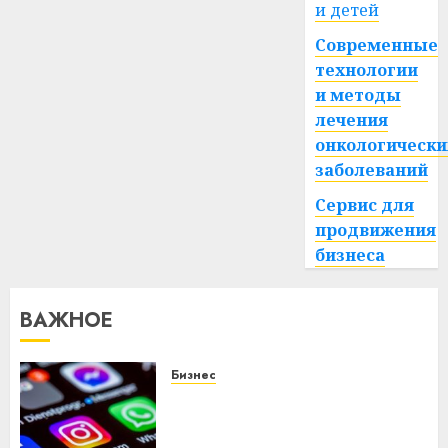
и детей
Современные
технологии
и методы
лечения
онкологически
заболеваний
Сервис для
продвижения
бизнеса
ВАЖНОЕ
Бизнес
Meta и BlackRock вложат $14
млрд в строительство
центра искусственного