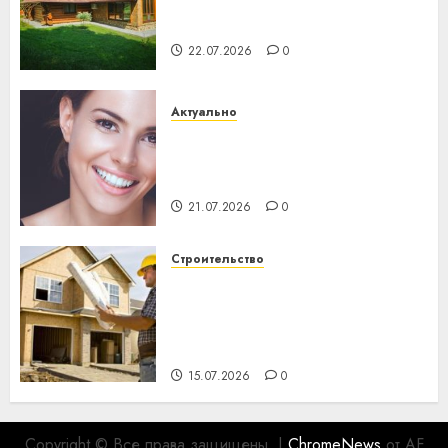
потеряла 13 деревень и
хуторов
22.07.2026
0
Актуально
Здоровье зубов каждый
день: почему профилактика
важнее сложного лечения
21.07.2026
0
Строительство
Идеи подарков к
профессиональному
празднику День строителя
для коллег
15.07.2026
0
Copyright © Все права защищены.
|
ChromeNews
от AF