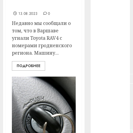
#здоровье
теперь выглядит
13.08.2023
0
#ип
Недавно мы сообщали о
#кража
том, что в Варшаве
угнали Toyota RAV4 с
#кредит
номерами гродненского
региона. Машину...
#курс_валют
#налог
ПОДРОБНЕЕ
#недвижимость
#новости
компаний
#пенсия
#питание