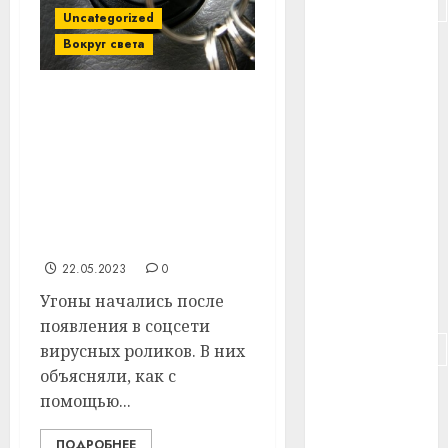
#подорожание
Uncategorized
Вокруг света
#польша
#путешествие
Подростки научились
угонять машины через
#работа
ролики в TikTok. Теперь
#россия
Hyundai и Kia выплатят
200 миллионов
#сигарета
долларов
пострадавшим
#собака
22.05.2023
0
Угоны начались после
#сон
появления в соцсети
#строительство
вирусных роликов. В них
объясняли, как с
#сша
помощью...
#телефон
ПОДРОБНЕЕ