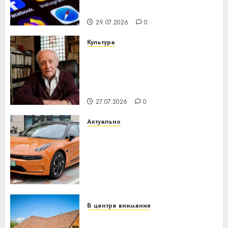
интеллекта
29.07.2026
0
Культура
У Мінску 120 гадоў таму
нарадзіўся Ежы Гедройц —
паслядоўны абаронца
незалежнасці Беларусі
27.07.2026
0
Актуально
Автомобиль как цифровое
устройство: почему
программное обеспечение
становится важнее
механики
23.07.2026
0
В центре внимания
Витебская область за месяц