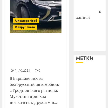
Антонина
Федоровна
к
записи
Uncategorized
Поможем
Вокруг света
вместе Насте
Питерской
победить
У белоруса в Варшаве
болезнь
угнали Mitsubishi:
«Приехал на пару дней
МЕТКИ
в гости – машина
исчезла»
11.10.2023
0
#blizko
В Варшаве исчез
#tochka
белорусский автомобиль
с Гродненского региона.
#авто
Мужчина приехал
погостить к друзьям и...
#алкоголь