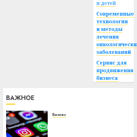
и детей
Современные
технологии
и методы
лечения
онкологически
заболеваний
Сервис для
продвижения
бизнеса
ВАЖНОЕ
Бизнес
Meta и BlackRock вложат $14
млрд в строительство
центра искусственного