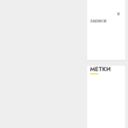
Антонина
Федоровна
к
записи
Поможем
вместе Насте
Питерской
победить
болезнь
МЕТКИ
#blizko
#tochka
#авто
#алкоголь