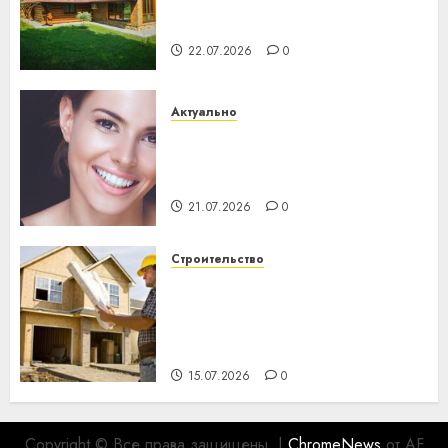
потеряла 13 деревень и
хуторов
22.07.2026
0
Актуально
Здоровье зубов каждый
день: почему профилактика
важнее сложного лечения
21.07.2026
0
Строительство
Идеи подарков к
профессиональному
празднику День строителя
для коллег
15.07.2026
0
Copyright © Все права защищены.
|
ChromeNews
от AF