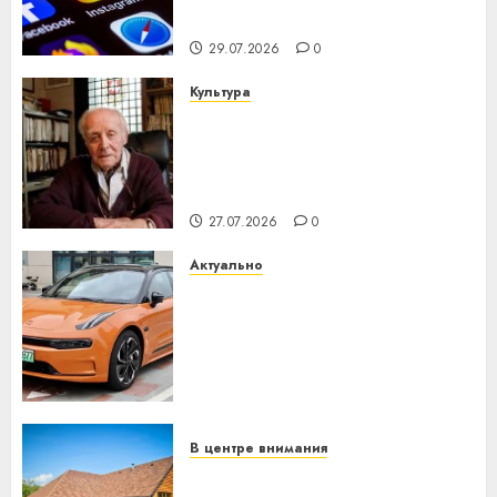
интеллекта
29.07.2026
0
Культура
У Мінску 120 гадоў таму
нарадзіўся Ежы Гедройц —
паслядоўны абаронца
незалежнасці Беларусі
27.07.2026
0
Актуально
Автомобиль как цифровое
устройство: почему
программное обеспечение
становится важнее
механики
23.07.2026
0
В центре внимания
Витебская область за месяц