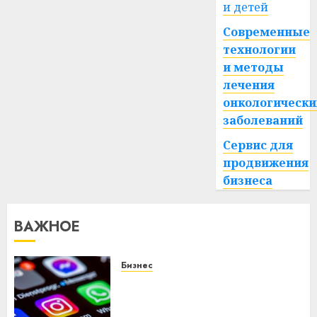
и детей
Современные
технологии
и методы
лечения
онкологически
заболеваний
Сервис для
продвижения
бизнеса
ВАЖНОЕ
Бизнес
Meta и BlackRock вложат $14
млрд в строительство
центра искусственного