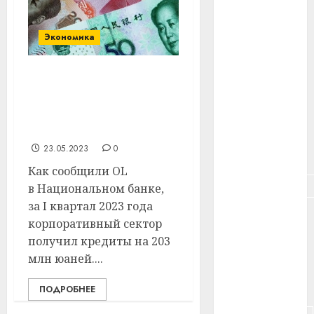
#здоровье
#ип
Экономика
#кража
В Беларуси кредиты
#кредит
выдают теперь в
китайских юанях. Что
#курс_валют
будет дальше?
23.05.2023
0
#налог
Как сообщили OL
#недвижимость
в Национальном банке,
за I квартал 2023 года
#новости
корпоративный сектор
компаний
получил кредиты на 203
#пенсия
млн юаней....
#питание
ПОДРОБНЕЕ