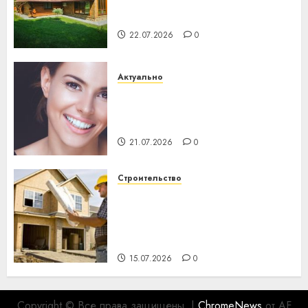
потеряла 13 деревень и
хуторов
22.07.2026
0
Актуально
Здоровье зубов каждый
день: почему профилактика
важнее сложного лечения
21.07.2026
0
Строительство
Идеи подарков к
профессиональному
празднику День строителя
для коллег
15.07.2026
0
Copyright © Все права защищены.
|
ChromeNews
от AF