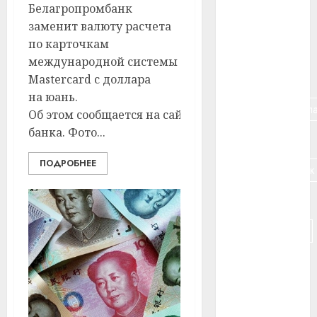
Белагропромбанк
#банк
заменит валюту расчета
по карточкам
#беларусь
международной системы
#бизнес
Mastercard с доллара
на юань.
#брестская_обла
Об этом сообщается на сайте
банка. Фото...
#германия
ПОДРОБНЕЕ
#дальнобойщик
#деньга
#долгожитель
#животное
#зарплата