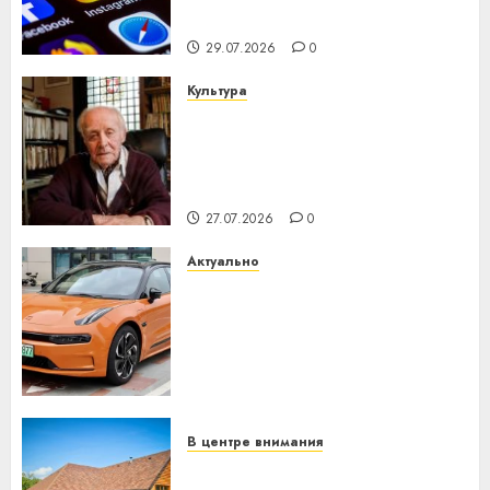
интеллекта
29.07.2026
0
Культура
У Мінску 120 гадоў таму
нарадзіўся Ежы Гедройц —
паслядоўны абаронца
незалежнасці Беларусі
27.07.2026
0
Актуально
Автомобиль как цифровое
устройство: почему
программное обеспечение
становится важнее
механики
23.07.2026
0
В центре внимания
Витебская область за месяц