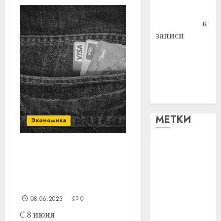
Антонина
Федоровна
к
записи
Поможем
вместе Насте
Питерской
победить
болезнь
МЕТКИ
Экономика
#blizko
Еще один банк
Беларуси привязал свои
#tochka
карты Mastercard к
юаню
#авто
08.06.2023
0
#алкоголь
С 8 июня