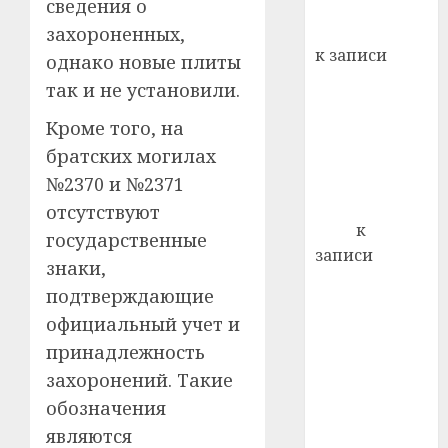
хуторо
зубов
сведения о
кажды
Вывоз мусора
захороненных,
22.07.202
день:
к записи
однако новые плиты
почем
0
5
Ежегодно 1
так и не установили.
профи
декабря
важне
Кроме того, на
отмечается
сложн
братских могилах
Всемирный
лечен
день борьбы
№2370 и №2371
21.07.202
со СПИДом
отсутствуют
0
Егор
к
государственные
записи
знаки,
Сладкое дело
подтверждающие
по душе —
официальный учет и
пчеловодство
принадлежность
— много лет
захоронений. Такие
назад выбрал
себе житель
обозначения
д. Бибиревка
являются