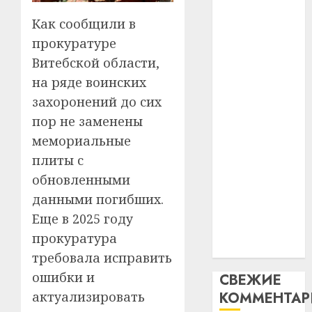
искусс
120
—
интел
гадоў
паслядоўны
Как сообщили в
таму
2
абаронца
прокуратуре
29.07.202
нарадз
незалежнасці
Витебской области,
Ежы
0
Беларусі
Гедро
Автом
на ряде воинских
Автомобиль
—
как
захоронений до сих
как
пасля
цифро
пор не заменены
абаро
цифровое
устрой
мемориальные
незал
почем
устройство:
3
Белару
прогр
плиты с
почему
обеспе
обновленными
программное
27.07.202
станов
Витебс
обеспечение
данными погибших.
важне
0
област
становится
Еще в 2025 году
механ
за
важнее
месяц
прокуратура
23.07.202
механики
потер
4
требовала исправить
13
0
ошибки и
СВЕЖИЕ
дерев
актуализировать
КОММЕНТА
и
Здоро