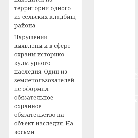
#авто
территории одного
из сельских кладбищ
#алкоголь
района.
#банк
Нарушения
выявлены и в сфере
#беларусь
охраны историко-
#бизнес
культурного
наследия. Один из
#брестская_обла
землепользователей
#германия
не оформил
обязательное
#дальнобойщик
охранное
#деньга
обязательство на
объект наследия. На
#долгожитель
восьми