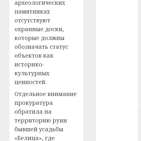
#животное
археологических
памятниках
#зарплата
отсутствуют
охранные доски,
#здоровье
которые должны
#ип
обозначать статус
объектов как
#кража
историко-
#кредит
культурных
ценностей.
#курс_валют
Отдельное внимание
#налог
прокуратура
#недвижимость
обратила на
территорию руин
#новости
бывшей усадьбы
компаний
«Белица», где