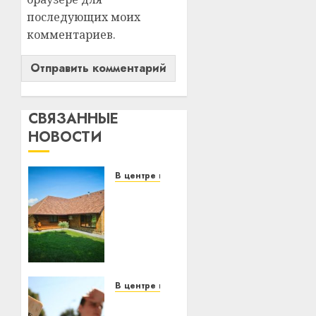
последующих моих
комментариев.
СВЯЗАННЫЕ
НОВОСТИ
В центре внимания
Витебская
область
за
месяц
потеряла
13
деревень
В центре внимания
и
В