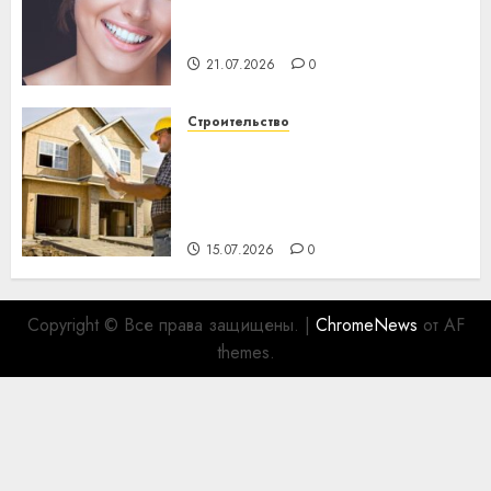
день: почему профилактика
важнее сложного лечения
21.07.2026
0
Строительство
Идеи подарков к
профессиональному
празднику День строителя
для коллег
15.07.2026
0
Copyright © Все права защищены.
|
ChromeNews
от AF
themes.