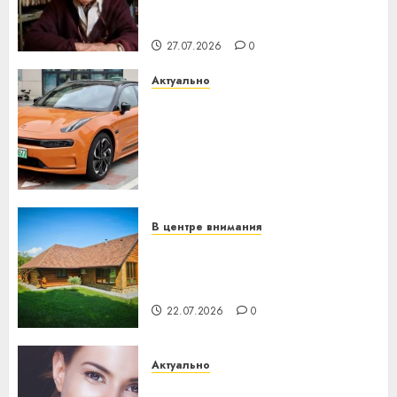
паслядоўны абаронца
незалежнасці Беларусі
27.07.2026
0
Актуально
Автомобиль как цифровое
устройство: почему
программное обеспечение
становится важнее
механики
23.07.2026
0
В центре внимания
Витебская область за месяц
потеряла 13 деревень и
хуторов
22.07.2026
0
Актуально
Здоровье зубов каждый