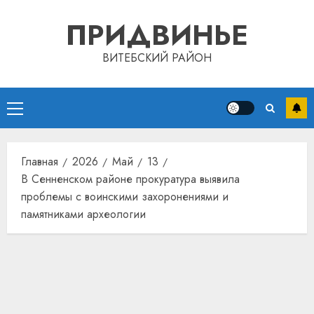
Перейти
ПРИДВИНЬЕ
к
содержимому
ВИТЕБСКИЙ РАЙОН
Основное
меню
Главная
2026
Май
13
В Сенненском районе прокуратура выявила
проблемы с воинскими захоронениями и
памятниками археологии
Автом
как
цифро
устрой
почем
3