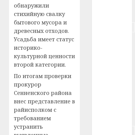
#пенсия
обнаружили
стихийную свалку
#питание
бытового мусора и
#подорожание
древесных отходов.
Усадьба имеет статус
#польша
историко-
#путешествие
культурной ценности
второй категории.
#работа
По итогам проверки
#россия
прокурор
#сигарета
Сенненского района
внес представление в
#собака
райисполком с
требованием
#сон
устранить
#строительство
выявленные