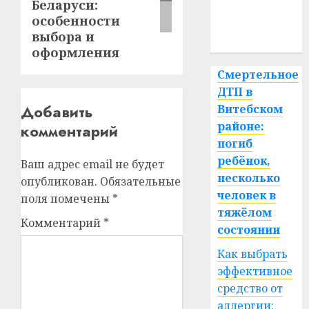
Беларуси:
медицина
особенности
выбора и
спорт
оформления
Смертельное
ДТП в
Добавить
Витебском
районе:
комментарий
погиб
ребёнок,
Ваш адрес email не будет
несколько
опубликован.
Обязательные
человек в
поля помечены
*
тяжёлом
Комментарий
*
состоянии
Как выбрать
эффективное
средство от
аллергии: