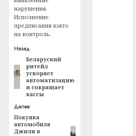
нарушения.
#сша
Исполнение
#телефон
предписания взято
на контроль.
#технологии
Навигация
Назад
#умер
записи
Беларуский
Предыдущая
#учёный
ритейл
запись:
ускоряет
#цена
автоматизацию
и сокращает
Брест
кассы
Китай
Далее
гибель
Покупка
Следующая
автомобиля
запись:
интерьер
Джили в