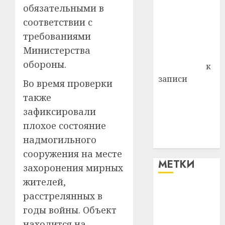
Витебского
обязательными в
района
соответствии с
Владимир
требованиями
Комаров
Министерства
Антонина
обороны.
Федоровна
к
записи
Во время проверки
Поможем
также
вместе Насте
зафиксировали
Питерской
плохое состояние
победить
надмогильного
болезнь
сооружения на месте
МЕТКИ
захоронения мирных
жителей,
#blizko
расстрелянных в
годы войны. Объект
#tochka
находится на