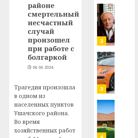
районе
в
строит
смертельный
У
центр
Мінску
несчастный
искусс
120
случай
интел
гадоў
произошел
таму
2
29.07.202
нарадз
при работе с
Ежы
0
болгаркой
Гедро
Автом
—
как
06.06.2026
пасля
цифро
абаро
устрой
Трагедия произошла
незал
почем
3
Белару
прогр
в одном из
обеспе
населенных пунктов
27.07.202
станов
Витебс
Ушачского района.
важне
0
област
Во время
механ
за
месяц
хозяйственных работ
23.07.202
потер
4