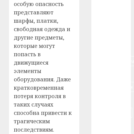
особую опасность
#алкоголь
представляют
шарфы, платки,
#банк
свободная одежда и
#беларусь
другие предметы,
которые могут
#бизнес
попасть в
#брестская_обла
движущиеся
элементы
#германия
оборудования. Даже
#дальнобойщик
кратковременная
потеря контроля в
#деньга
таких случаях
#долгожитель
способна привести к
трагическим
#животное
последствиям.