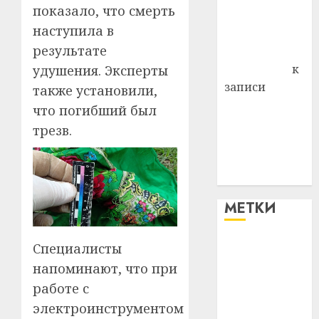
показало, что смерть
Владимир
наступила в
Комаров
результате
Антонина
Федоровна
к
удушения. Эксперты
записи
также установили,
Поможем
что погибший был
вместе Насте
трезв.
Питерской
победить
болезнь
МЕТКИ
Специалисты
#blizko
напоминают, что при
#tochka
работе с
электроинструментом
#авто