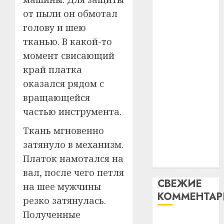
таму
2
абаронца
от пыли он обмотал
29.07.202
нарадз
незалежнасці
голову и шею
Ежы
0
Беларусі
Гедро
Автом
тканью. В какой-то
Автомобиль
—
как
момент свисающий
как
пасля
цифро
край платка
абаро
цифровое
устрой
оказался рядом с
незал
почем
устройство:
3
Белару
прогр
вращающейся
почему
обеспе
частью инструмента.
программное
27.07.202
станов
Витебс
обеспечение
важне
0
област
Ткань мгновенно
становится
механ
за
затянуло в механизм.
важнее
месяц
Платок намотался на
23.07.202
механики
потер
4
вал, после чего петля
13
0
СВЕЖИЕ
дерев
на шее мужчины
КОММЕНТА
и
Здоро
резко затянулась.
хуторо
зубов
Полученные
кажды
Вывоз мусора