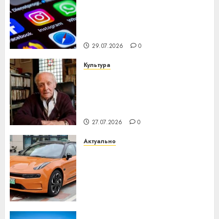
Meta и BlackRock вложат $14
млрд в строительство
центра искусственного
интеллекта
29.07.2026
0
Культура
У Мінску 120 гадоў таму
нарадзіўся Ежы Гедройц —
паслядоўны абаронца
незалежнасці Беларусі
27.07.2026
0
Актуально
Автомобиль как цифровое
устройство: почему
программное обеспечение
становится важнее
механики
23.07.2026
0