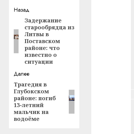
#зарплата
Навигация
Назад
#здоровье
записи
Задержание
Предыдущая
старообрядца из
запись:
#ип
Литвы в
Поставском
#кража
районе: что
известно о
#кредит
ситуации
#курс_валют
Далее
#налог
Трагедия в
Следующая
Глубокском
запись:
#недвижимость
районе: погиб
13-летний
#новости
мальчик на
компаний
водоёме
#пенсия