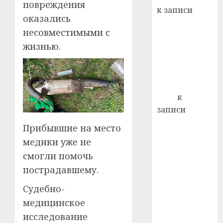
22.07.202
повреждения
день:
к записи
почем
0
оказались
5
Ежегодно 1
профи
несовместимыми с
декабря
важне
жизнью.
отмечается
сложн
Всемирный
лечен
день борьбы
21.07.202
со СПИДом
0
Егор
к
записи
Сладкое дело
Прибывшие на место
по душе —
медики уже не
пчеловодство
смогли помочь
— много лет
пострадавшему.
назад выбрал
себе житель
Судебно-
д. Бибиревка
медицинское
Витебского
исследование
района