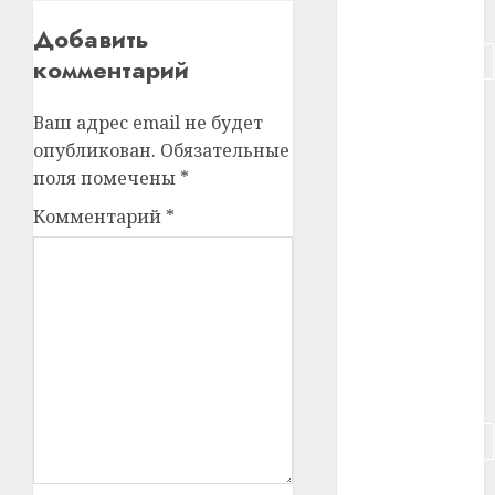
#питание
Добавить
#подорожание
комментарий
#польша
Ваш адрес email не будет
опубликован.
Обязательные
#путешествие
поля помечены
*
#работа
Комментарий
*
#россия
#сигарета
#собака
#сон
#строительство
#сша