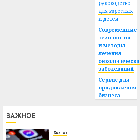
поднимется
руководство
до
для взрослых
+39°C
и детей
Современные
27.06.2026
0
технологии
и методы
лечения
онкологически
заболеваний
Сервис для
продвижения
бизнеса
ВАЖНОЕ
Бизнес