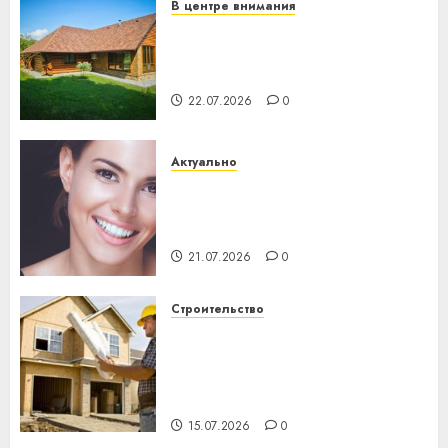
В центре внимания
Витебская область за месяц
потеряла 13 деревень и
хуторов
22.07.2026
0
Актуально
Здоровье зубов каждый
день: почему профилактика
важнее сложного лечения
21.07.2026
0
Строительство
Идеи подарков к
профессиональному
празднику День строителя
для коллег
15.07.2026
0