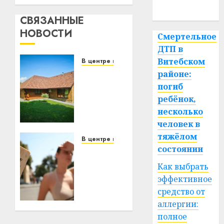
спорт
СВЯЗАННЫЕ
НОВОСТИ
Смертельное
ДТП в
Витебском
В центре внимания
Витебская
районе:
область
погиб
за
ребёнок,
месяц
несколько
потеряла
человек в
13
тяжёлом
деревень
В центре внимания
состоянии
и
В
хуторов
Беларуси
Как выбрать
объявили
эффективное
красный
22.07.2026
средство от
0
уровень
аллергии:
опасности:
полное
температура