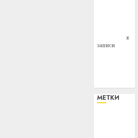
района
Владимир
Комаров
Антонина
Федоровна
к
записи
Поможем
вместе Насте
Питерской
победить
болезнь
МЕТКИ
#blizko
#tochka