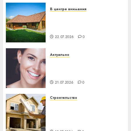
23.07.2026
0
В центре внимания
Витебская область за месяц
потеряла 13 деревень и
хуторов
22.07.2026
0
Актуально
Здоровье зубов каждый
день: почему профилактика
важнее сложного лечения
21.07.2026
0
Строительство
Идеи подарков к
профессиональному
празднику День строителя
для коллег