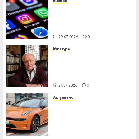
Бизнес
Meta и BlackRock вложат $14
млрд в строительство
центра искусственного
интеллекта
29.07.2026
0
Культура
У Мінску 120 гадоў таму
нарадзіўся Ежы Гедройц —
паслядоўны абаронца
незалежнасці Беларусі
27.07.2026
0
Актуально
Автомобиль как цифровое
устройство: почему
программное обеспечение
становится важнее
механики