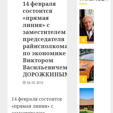
1
14 февраля
млрд
состоится
в
строит
«прямая
У
центр
Мінску
линия» с
искусс
120
заместителем
интел
гадоў
председателя
таму
2
29.07.202
нарадз
райисполкома
Ежы
0
по экономике
Гедро
Автом
Виктором
—
как
Васильевичем
пасля
цифро
абаро
устрой
ДОРОЖКИНЫМ
незал
почем
3
06.02.2012
Белару
прогр
обеспе
27.07.202
станов
Витебс
14 февраля состоится
важне
0
област
«прямая линия» с
механ
за
месяц