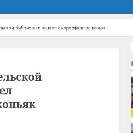
ельской библиотеке зацвел аморфофаллюс коньяк
ельской
ел
коньяк