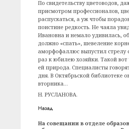
По свидетельству цветоводов, да
присмотром профессионалов, цве
распускаться, а уж чтобы порад
поистине редкость. Не чаяла уви
Ивановна и немало удивилась, об
должно «спать», шевеление корне
аморфофаллюс выпустил стрелу 
раз к юбилею хозяйки. Такой во
ей природа. Специалисты говорят
дня. В Октябрьской библиотеке о
вторника…
Н. РУСЛАНОВА.
Навигация
Назад
записи
Предыдущая
На совещании в отделе образо
запись: