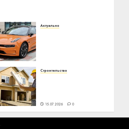
Актуально
Автомобиль как цифровое
устройство: почему
программное
обеспечение становится
важнее механики
23.07.2026
0
Строительство
Идеи подарков к
профессиональному
празднику День
строителя для коллег
15.07.2026
0
.