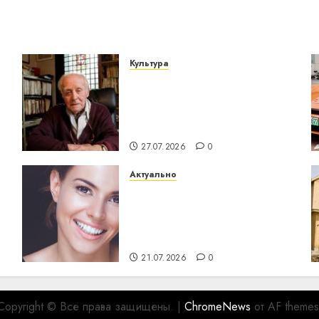
Культура
У Мінску 120 гадоў таму
о
нарадзіўся Ежы Гедройц
— паслядоўны абаронца
незалежнасці Беларусі
27.07.2026
0
Актуально
Здоровье зубов каждый
день: почему
профилактика важнее
сложного лечения
21.07.2026
0
Copyright © Все права защищены.
|
ChromeNews
от AF themes