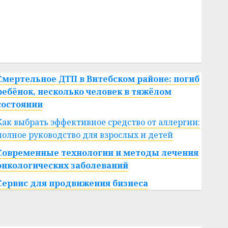
#сша
#телефон
#технологии
#умер
#учёный
#цена
Брест
Китай
гибель
интерьер
медицина
спорт
Смертельное ДТП в Витебском районе: погиб
ребёнок, несколько человек в тяжёлом
состоянии
Как выбрать эффективное средство от аллергии:
полное руководство для взрослых и детей
Современные технологии и методы лечения
онкологических заболеваний
Сервис для продвижения бизнеса