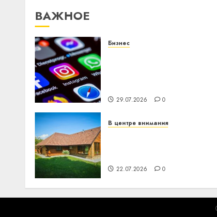
ВАЖНОЕ
Бизнес
Meta и BlackRock вложат
$14 млрд в строительств
центра искусственного
интеллекта
29.07.2026
0
В центре внимания
Витебская область за
месяц потеряла 13
деревень и хуторов
22.07.2026
0