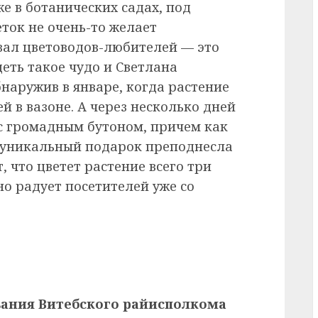
же в ботанических садах, под
ток не очень-то желает
овал цветоводов-любителей — это
деть такое чудо и Светлана
наружив в январе, когда растение
й в вазоне. А через несколько дней
с громадным бутоном, причем как
т уникальный подарок преподнесла
, что цветет растение всего три
но радует посетителей уже со
вания Витебского райисполкома