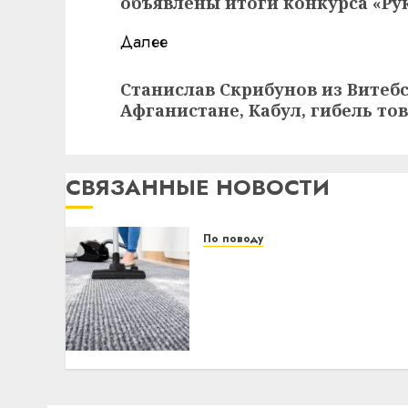
объявлены итоги конкурса «Ру
Далее
Следующая
Станислав Скрибунов из Витеб
запись:
Афганистане, Кабул, гибель т
СВЯЗАННЫЕ НОВОСТИ
По поводу
Уборка в бизнесе: почему
предприниматели из
регионов переходят на
профессиональный
клининг
21.06.2026
0