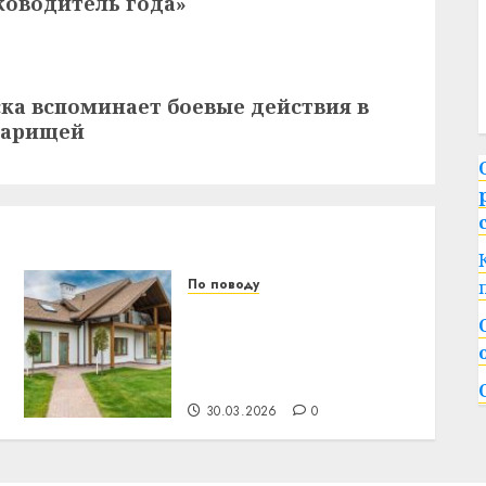
ководитель года»
ска вспоминает боевые действия в
оварищей
По поводу
Как комбинировать
разные цвета сайдинга
на одном фасаде: советы
дизайнера
30.03.2026
0