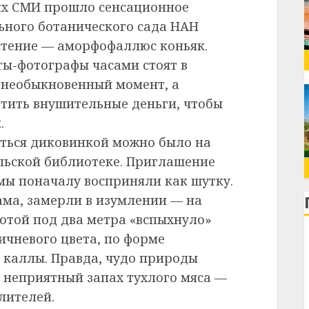
ких СМИ прошло сенсационное
ьного ботанического сада НАН
стение — аморфофаллюс коньяк.
ты-фотографы часами стоят в
т необыкновенный момент, а
тить внушительные деньги, чтобы
.
ться диковинкой можно было на
ельской библиотеке. Приглашение
мы поначалу восприняли как шутку.
ама, замерли в изумлении — на
отой под два метра «вспыхнуло»
ичневого цвета, по форме
каллы. Правда, чудо природы
 неприятный запах тухлого мяса —
лителей.