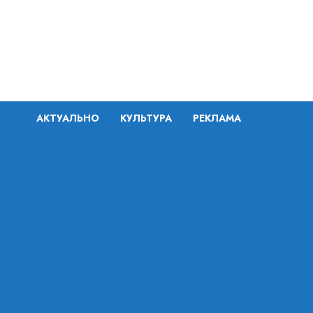
Перейти
к
содержимому
АКТУАЛЬНО
КУЛЬТУРА
РЕКЛАМА