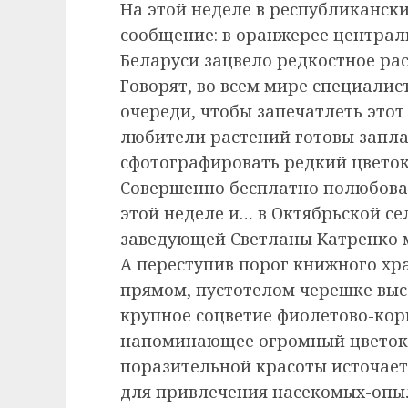
На этой неделе в республиканс
сообщение: в оранжерее централ
Беларуси зацвело редкостное ра
Говорят, во всем мире специалис
очереди, чтобы запечатлеть это
любители растений готовы запла
сфотографировать редкий цветок
Совершенно бесплатно полюбова
этой неделе и… в Октябрьской с
заведующей Светланы Катренко 
А переступив порог книжного хр
прямом, пустотелом черешке выс
крупное соцветие фиолетово-кор
напоминающее огромный цветок 
поразительной красоты источает
для привлечения насекомых-опы