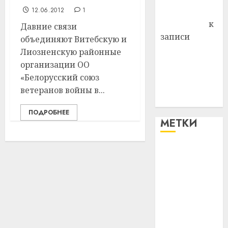
12.06.2012
1
Антонина
Федоровна
к
Давние связи
записи
объединяют Витебскую и
Поможем
Лиозненскую районные
вместе Насте
организации ОО
Питерской
«Белорусский союз
победить
ветеранов войны в...
болезнь
ПОДРОБНЕЕ
МЕТКИ
#blizko
#tochka
#авто
#алкоголь