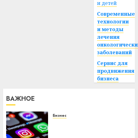
и детей
Современные
технологии
и методы
лечения
онкологически
заболеваний
Сервис для
продвижения
бизнеса
ВАЖНОЕ
Бизнес
Meta и BlackRock вложат $14
млрд в строительство
центра искусственного