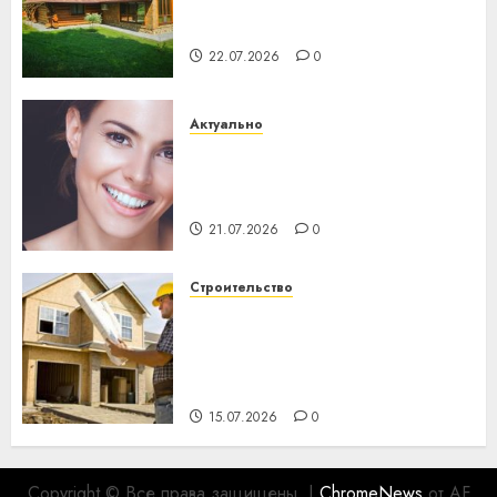
потеряла 13 деревень и
хуторов
22.07.2026
0
Актуально
Здоровье зубов каждый
день: почему профилактика
важнее сложного лечения
21.07.2026
0
Строительство
Идеи подарков к
профессиональному
празднику День строителя
для коллег
15.07.2026
0
Copyright © Все права защищены.
|
ChromeNews
от AF