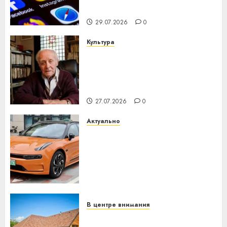
интеллекта
29.07.2026
0
Культура
У Мінску 120 гадоў таму
нарадзіўся Ежы Гедройц —
паслядоўны абаронца
незалежнасці Беларусі
27.07.2026
0
Актуально
Автомобиль как цифровое
устройство: почему
программное обеспечение
становится важнее
механики
23.07.2026
0
В центре внимания
Витебская область за месяц