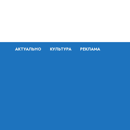
Перейти
к
содержимому
АКТУАЛЬНО
КУЛЬТУРА
РЕКЛАМА