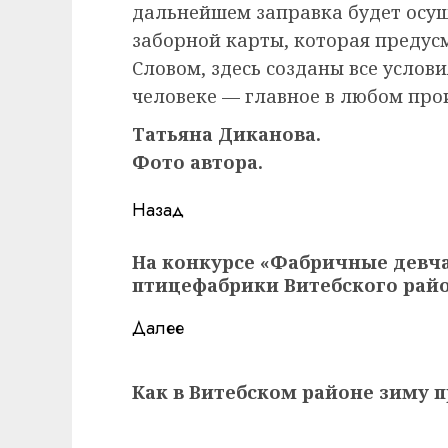
дальнейшем заправка будет осу
заборной карты, которая предус
Словом, здесь созданы все услови
человеке — главное в любом про
Татьяна Диканова.
Фото автора.
Навигация
Назад
записи
Предыдущая
На конкурсе «Фабричные девч
запись:
птицефабрики Витебского райо
Далее
Следующая
Как в Витебском районе зиму 
запись: