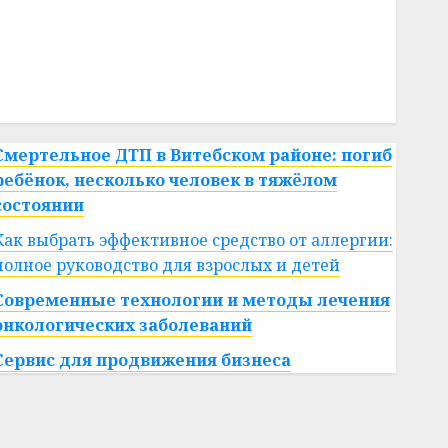
#сша
#телефон
#технологии
#умер
#учёный
#цена
Брест
Китай
гибель
интерьер
медицина
спорт
Смертельное ДТП в Витебском районе: погиб
ребёнок, несколько человек в тяжёлом
состоянии
Как выбрать эффективное средство от аллергии:
полное руководство для взрослых и детей
Современные технологии и методы лечения
онкологических заболеваний
Сервис для продвижения бизнеса