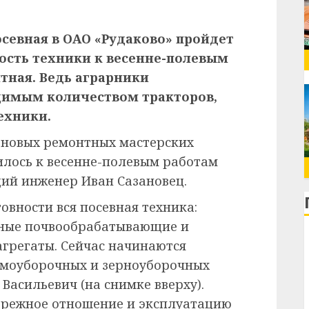
осевная в ОАО «Рудаково» пройдет
ность техники к весенне-полевым
нтная. Ведь аграрники
димым количеством тракторов,
ехники.
 новых ремонтных мастерских
илось к весенне-полевым работам
щий инженер Иван Сазановец.
овности вся посевная техника:
нные почвообрабатывающие и
грегаты. Сейчас начинаются
моуборочных и зерноуборочных
Васильевич (на снимке вверху).
бережное отношение и эксплуатацию