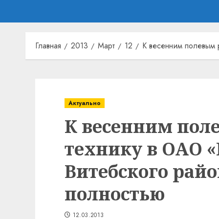
Главная
2013
Март
12
К весенним полевым 
Актуально
К весенним пол
технику в ОАО 
Витебского рай
полностью
12.03.2013