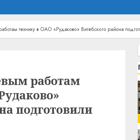
работам технику в ОАО «Рудаково» Витебского района подго
евым работам
«Рудаково»
она подготовили