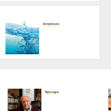
Актуально
В Витебске с 11 мая
начнётся масштабное
отключение горячей
воды: часть города
останется без неё до
конца лета
07.05.2026
0
Культура
У Мінску 120 гадоў таму
о
нарадзіўся Ежы Гедройц
— паслядоўны абаронца