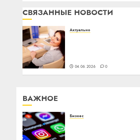
СВЯЗАННЫЕ НОВОСТИ
Актуально
Что делать, если
пробные тесты
показывают низкий
результат
04.06.2026
0
ВАЖНОЕ
Бизнес
Meta и BlackRock вложат
$14 млрд в строительств
центра искусственного