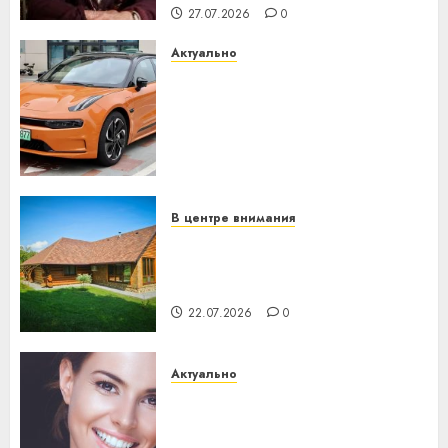
27.07.2026
0
Актуально
Автомобиль как цифровое
устройство: почему
программное обеспечение
становится важнее
механики
23.07.2026
0
В центре внимания
Витебская область за месяц
потеряла 13 деревень и
хуторов
22.07.2026
0
Актуально
Здоровье зубов каждый
день: почему профилактика
важнее сложного лечения