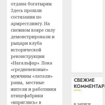
29.07.202
нарадз
отдана богатырям.
незалежнасці
Ежы
0
Здесь прошли
Беларусі
Гедро
Автом
состязания по
Автомобиль
—
как
как
пасля
армрестлингу. На
цифро
абаро
цифровое
устрой
снежном ковре силу
незал
почем
устройство:
3
демонстрировали и
Белару
прогр
почему
рыцари клуба
обеспе
программное
27.07.202
станов
исторической
Витебс
обеспечение
важне
0
област
реконструкции
становится
механ
за
«Нагальфар». Пока
важнее
месяц
23.07.202
«средневековые»
механики
потер
4
13
мужчины «латали»
0
СВЕЖИЕ
дерев
раны, местные
КОММЕНТА
и
Здоро
жители и работники
хуторо
зубов
птицефабрики
кажды
Вывоз мусора
22.07.202
день:
«впряглись» в
к записи