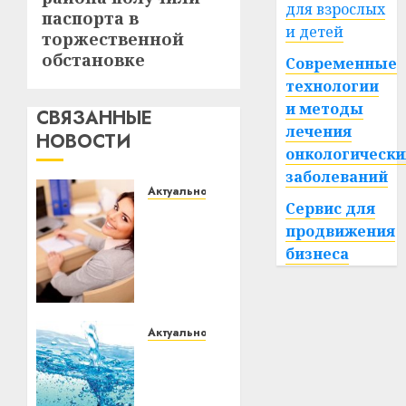
для взрослых
паспорта в
и детей
торжественной
обстановке
Современные
технологии
и методы
СВЯЗАННЫЕ
лечения
НОВОСТИ
онкологически
заболеваний
Актуально
Сервис для
Что
продвижения
делать,
если
бизнеса
пробные
тесты
показывают
низкий
Актуально
результат
В
Витебске
с 11
04.06.2026