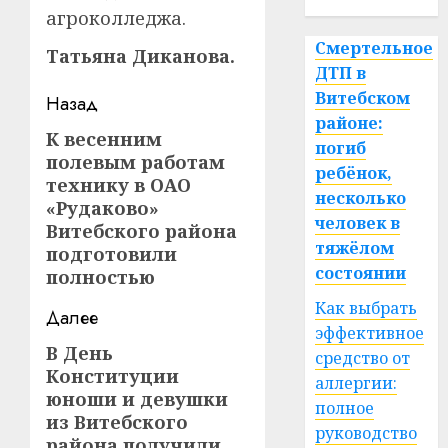
агроколледжа.
Смертельное
Татьяна Диканова.
ДТП в
Навигация
Витебском
Назад
районе:
записи
К весенним
Предыдущая
погиб
полевым работам
запись:
ребёнок,
технику в ОАО
несколько
«Рудаково»
человек в
Витебского района
тяжёлом
подготовили
состоянии
полностью
Как выбрать
Далее
эффективное
В День
Следующая
средство от
Конституции
запись:
аллергии:
юноши и девушки
полное
из Витебского
руководство
района получили