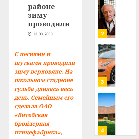
строит
районе
У
центр
Мінску
зиму
искусс
120
проводили
интел
гадоў
таму
2
13.03.2013
29.07.202
нарадз
Ежы
0
Гедро
Автом
С песнями и
—
как
шутками проводили
пасля
цифро
зиму верховяне. На
абаро
устрой
школьном стадионе
незал
почем
3
Белару
прогр
гульба длилась весь
обеспе
день. Семейным его
27.07.202
станов
Витебс
сделала ОАО
важне
0
област
«Витебская
механ
за
месяц
бройлерная
23.07.202
потер
4
птицефабрика»,
13
0