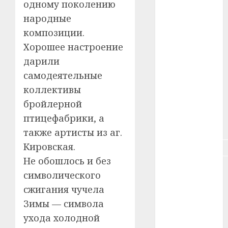
одному поколению
#здоровье
народные
композиции.
#ип
Хорошее настроение
#кража
дарили
самодеятельные
#кредит
коллективы
бройлерной
#курс_валют
птицефабрики, а
#налог
также артисты из аг.
Кировская.
#недвижимость
Не обошлось и без
#новости
символического
компаний
сжигания чучела
#пенсия
Зимы — символа
ухода холодной
#питание