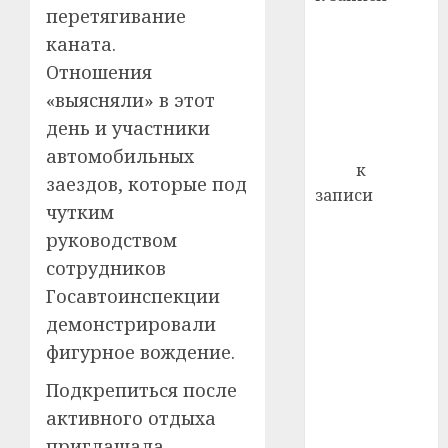
почем
0
5
перетягивание
Ежегодно 1
профи
каната.
декабря
важне
отмечается
Отношения
сложн
Всемирный
лечен
«выясняли» в этот
день борьбы
день и участники
21.07.202
со СПИДом
автомобильных
0
Егор
к
заездов, которые под
записи
чутким
Сладкое дело
руководством
по душе —
сотрудников
пчеловодство
Госавтоинспекции
— много лет
назад выбрал
демонстрировали
себе житель
фигурное вождение.
д. Бибиревка
Подкрепиться после
Витебского
активного отдыха
района
приглашала
Владимир