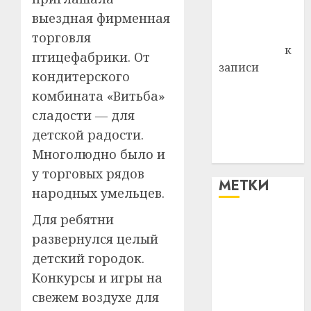
Комаров
выездная фирменная
Антонина
торговля
Федоровна
к
птицефабрики. От
записи
кондитерского
Поможем
комбината «Витьба»
вместе Насте
сладости — для
Питерской
детской радости.
победить
Многолюдно было и
болезнь
у торговых рядов
МЕТКИ
народных умельцев.
Для ребятни
#blizko
развернулся целый
#tochka
детский городок.
Конкурсы и игры на
#авто
свежем воздухе для