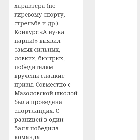
#телефон
характера (по
гиревому спорту,
#технологии
стрельбе и др.).
#умер
Конкурс «А ну-ка
парни!» выявил
#учёный
самых сильных,
#цена
ловких, быстрых,
победителям
Брест
вручены сладкие
призы. Совместно с
Китай
Мазоловской школой
гибель
была проведена
спортландия. С
интерьер
разницей в один
медицина
балл победила
команда
спорт