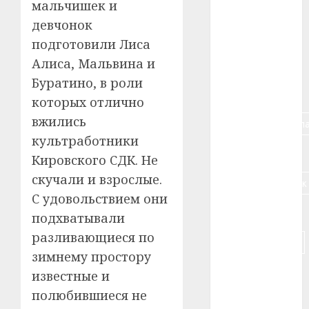
#алкоголь
мальчишек и
девчонок
#банк
подготовили Лиса
Алиса, Мальвина и
#беларусь
Буратино, в роли
#бизнес
которых отлично
вжились
#брестская_обла
культработники
#германия
Кировского СДК. Не
скучали и взрослые.
#дальнобойщик
С удовольствием они
#деньга
подхватывали
разливающиеся по
#долгожитель
зимнему простору
#животное
известные и
полюбившиеся не
#зарплата