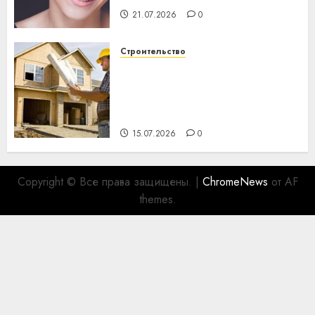
21.07.2026
0
Строительство
Идеи подарков к
профессиональному
празднику День строителя
для коллег
15.07.2026
0
Copyright © Все права защищены.
|
ChromeNews
от AF
themes.