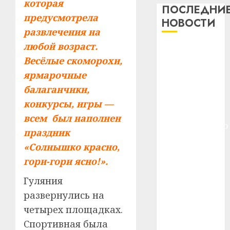
которая
дерев
ПОСЛЕДНИ
предусмотрела
и
Здоро
НОВОСТИ
хуторо
зубов
развлечения на
кажды
любой возраст.
22.07.202
Meta и
день:
Весёлые скоморохи,
BlackRock
почем
0
5
ярмарочные
вложат $14
профи
важне
млрд в
балаганчики,
сложн
Meta
строительство
конкурсы, игры —
лечен
и
центра
всем был наполнен
BlackR
искусственного
21.07.202
праздник
вложа
интеллекта
$14
0
1
«Солнышко красно,
У Мінску 120
млрд
гори-гори ясно!».
гадоў таму
в
нарадзіўся
строит
У
Гуляния
центр
Ежы Гедройц
Мінску
развернулись на
искусс
120
—
четырех площадках.
интел
гадоў
паслядоўны
Спортивная была
таму
2
абаронца