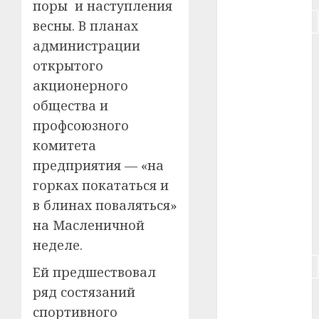
поры и наступления
#подорожание
весны. В планах
администрации
#польша
открытого
#путешествие
акционерного
общества и
#работа
профсоюзного
#россия
комитета
предприятия — «на
#сигарета
горках покататься и
в блинах поваляться»
#собака
на Масленичной
#сон
неделе.
#строительство
Ей предшествовал
ряд состязаний
#сша
спортивного