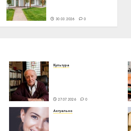
на одном фасаде: советы
дизайнера
30.03.2026
0
Культура
У Мінску 120 гадоў таму
о
нарадзіўся Ежы Гедройц
— паслядоўны абаронца
незалежнасці Беларусі
27.07.2026
0
Актуально
Здоровье зубов каждый
день: почему