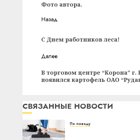
Фото автора.
Навигация
Назад
записи
Предыдущая
С Днем работников леса!
запись:
Далее
Следующая
В торговом центре “Корона” г.
запись:
появился картофель ОАО “Руда
СВЯЗАННЫЕ НОВОСТИ
По поводу
Уборка в бизнесе: почему
предприниматели из