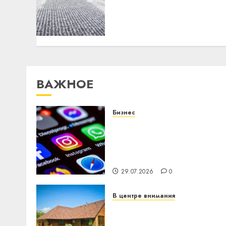
регионов переходят на
профессиональный
клининг
21.06.2026
0
ВАЖНОЕ
Бизнес
Meta и BlackRock вложат
$14 млрд в строительств
центра искусственного
интеллекта
29.07.2026
0
В центре внимания
Витебская область за
месяц потеряла 13