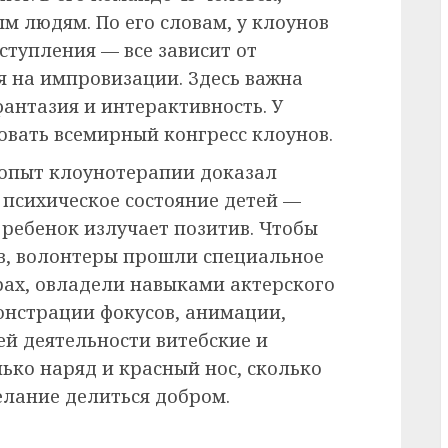
м людям. По его словам, у клоунов
ступления — все зависит от
я на импровизации. Здесь важна
фантазия и интерактивность. У
овать всемирный конгресс клоунов.
опыт клоунотерапии доказал
 психическое состояние детей —
ребенок излучает позитив. Чтобы
в, волонтеры прошли специальное
рах, овладели навыками актерского
онстрации фокусов, анимации,
ей деятельности витебские и
ько наряд и красный нос, сколько
елание делиться добром.