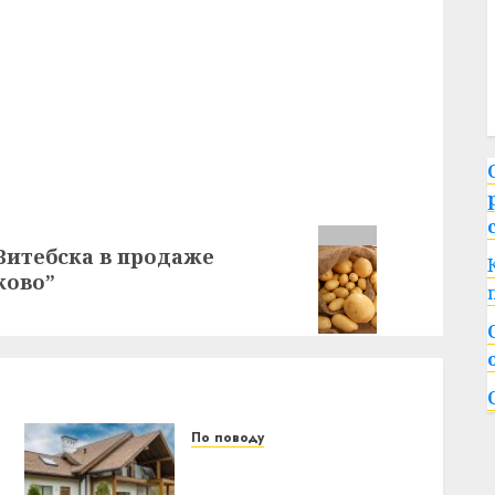
 Витебска в продаже
ково”
По поводу
Как комбинировать
разные цвета сайдинга