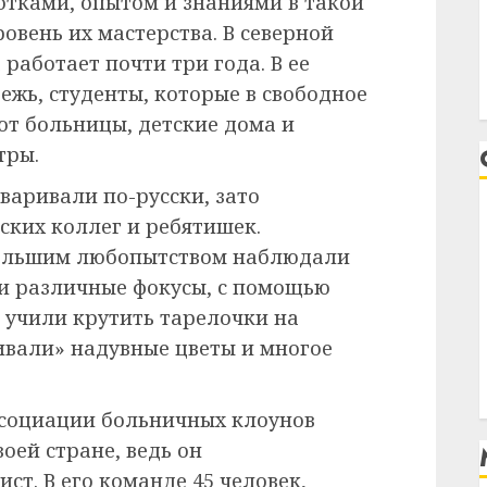
тками, опытом и знаниями в такой
ровень их мастерства. В северной
работает почти три года. В ее
ежь, студенты, которые в свободное
ют больницы, детские дома и
тры.
оваривали по-русски, зато
ских коллег и ребятишек.
большим любопытством наблюдали
и различные фокусы, с помощью
 учили крутить тарелочки на
ивали» надувные цветы и многое
социации больничных клоунов
оей стране, ведь он
т. В его команде 45 человек,