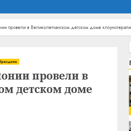
нии провели в Великолетчанском детском доме клоунотерап
Праздник
понии провели в
ом детском доме