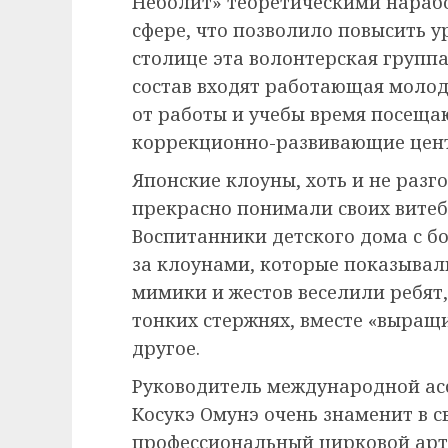
Неболит» теоретическими нарабо
сфере, что позволило повысить у
столице эта волонтерская группа 
состав входят работающая молод
от работы и учебы время посеща
коррекционно-развивающие цен
Японские клоуны, хоть и не разг
прекрасно понимали своих витеб
Воспитанники детского дома с 
за клоунами, которые показывал
мимики и жестов веселили ребят,
тонких стержнях, вместе «выращ
другое.
Руководитель международной ас
Косукэ Омунэ очень знаменит в св
профессиональный цирковой артис