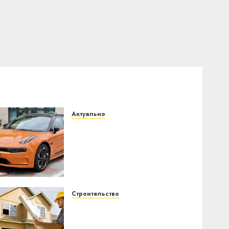
Актуально
Автомобиль как цифровое
устройство: почему
программное
обеспечение становится
важнее механики
23.07.2026
0
Строительство
Идеи подарков к
профессиональному