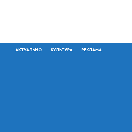
Перейти
к
содержимому
АКТУАЛЬНО
КУЛЬТУРА
РЕКЛАМА