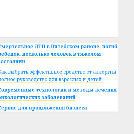
#сша
#телефон
#технологии
#умер
#учёный
#цена
Брест
Китай
гибель
интерьер
медицина
спорт
Смертельное ДТП в Витебском районе: погиб
ребёнок, несколько человек в тяжёлом
состоянии
Как выбрать эффективное средство от аллергии:
полное руководство для взрослых и детей
Современные технологии и методы лечения
онкологических заболеваний
Сервис для продвижения бизнеса