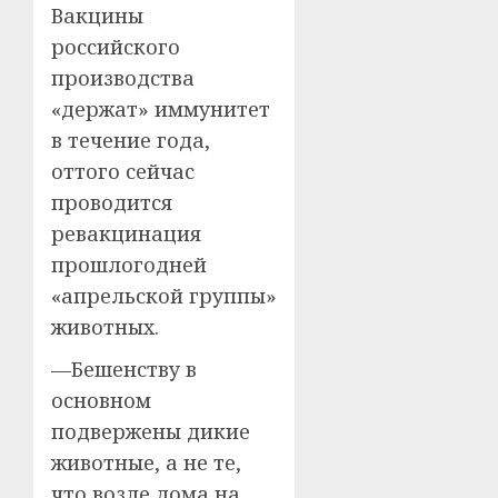
Вакцины
российского
производства
«держат» иммунитет
в течение года,
оттого сейчас
проводится
ревакцинация
прошлогодней
«апрельской группы»
животных.
—Бешенству в
основном
подвержены дикие
животные, а не те,
что возле дома на