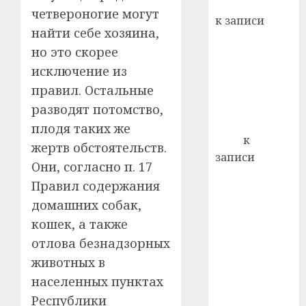
Вывоз мусора
22.07.202
четвероногие могут
день:
к записи
почем
0
найти себе хозяина,
5
Ежегодно 1
профи
но это скорее
декабря
важне
исключение из
отмечается
сложн
Всемирный
правил. Остальные
лечен
день борьбы
разводят потомство,
21.07.202
со СПИДом
плодя таких же
0
Егор
к
жертв обстоятельств.
записи
Они, согласно п. 17
Сладкое дело
Правил содержания
по душе —
домашних собак,
пчеловодство
кошек, а также
— много лет
отлова безнадзорных
назад выбрал
себе житель
животных в
д. Бибиревка
населенных пунктах
Витебского
Республики