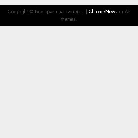
Copyright © Все права защищены.
|
ChromeNews
от AF
themes.