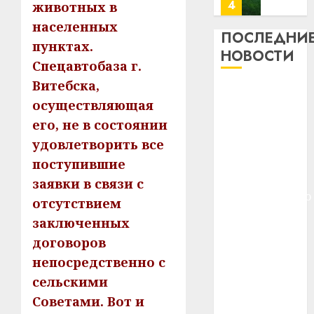
потер
4
животных в
13
0
населенных
дерев
ПОСЛЕДНИ
пунктах.
и
Здоро
НОВОСТИ
хуторо
Спецавтобаза г.
зубов
кажды
Витебска,
22.07.202
Meta и
день:
осуществляющая
BlackRock
почем
0
5
его, не в состоянии
вложат $14
профи
важне
удовлетворить все
млрд в
сложн
Meta
строительство
поступившие
лечен
и
центра
заявки в связи с
BlackR
искусственного
21.07.202
отсутствием
вложа
интеллекта
$14
0
заключенных
1
У Мінску 120
млрд
договоров
гадоў таму
в
непосредственно с
нарадзіўся
строит
У
сельскими
центр
Ежы Гедройц
Мінску
искусс
120
Советами. Вот и
—
интел