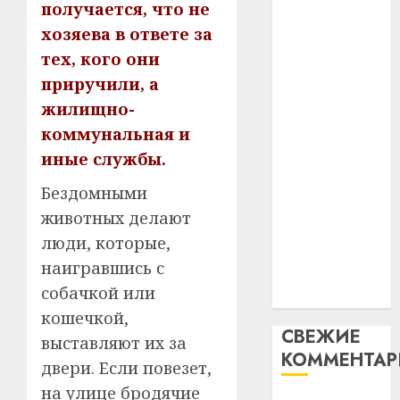
гадоў
паслядоўны
получается, что не
таму
2
абаронца
хозяева в ответе за
29.07.202
нарадз
незалежнасці
тех, кого они
Ежы
0
Беларусі
Гедро
Автом
приручили, а
Автомобиль
—
как
жилищно-
как
пасля
цифро
коммунальная и
абаро
цифровое
устрой
иные службы.
незал
почем
устройство:
3
Белару
прогр
почему
Бездомными
обеспе
программное
27.07.202
животных делают
станов
Витебс
обеспечение
важне
0
област
люди, которые,
становится
механ
за
наигравшись с
важнее
месяц
собачкой или
23.07.202
механики
потер
4
кошечкой,
13
0
СВЕЖИЕ
дерев
выставляют их за
КОММЕНТА
и
Здоро
двери. Если повезет,
хуторо
зубов
на улице бродячие
кажды