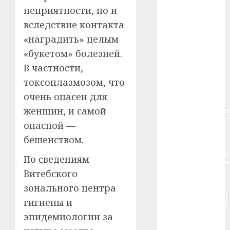
неприятности, но и
#алкоголь
вследствие контакта
«наградить» целым
#банк
«букетом» болезней.
#беларусь
В частности,
токсоплазмозом, что
#бизнес
очень опасен для
#брестская_обла
женщин, и самой
опасной —
#германия
бешенством.
#дальнобойщик
По сведениям
Витебского
#деньга
зонального центра
#долгожитель
гигиены и
эпидемиологии за
#животное