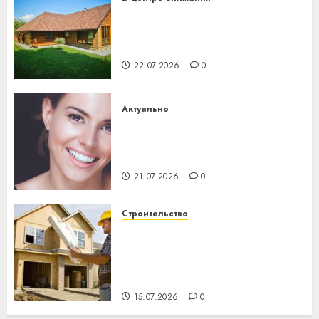
Витебская область за месяц
потеряла 13 деревень и
хуторов
22.07.2026
0
Актуально
Здоровье зубов каждый
день: почему профилактика
важнее сложного лечения
21.07.2026
0
Строительство
Идеи подарков к
профессиональному
празднику День строителя
для коллег
15.07.2026
0