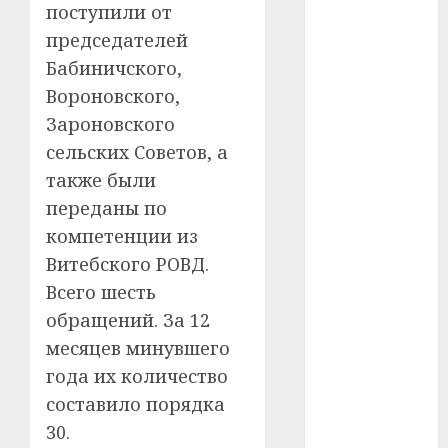
#сша
поступили от
председателей
#телефон
Бабиничского,
#технологии
Вороновского,
Зароновского
#умер
сельских Советов, а
#учёный
также были
переданы по
#цена
компетенции из
Брест
Витебского РОВД.
Всего шесть
Китай
обращений. За 12
месяцев минувшего
гибель
года их количество
интерьер
составило порядка
30.
медицина