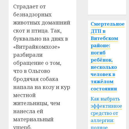
Страдает от
спорт
безнадзорных
животных домашний
Смертельное
скот и птица. Так,
ДТП в
буквально на днях в
Витебском
районе:
«Витрайкомхозе»
погиб
разбирали
ребёнок,
обращение о том,
несколько
что в Ольгово
человек в
бродячая собака
тяжёлом
напала на козу и кур
состоянии
местной
Как выбрать
жительницы, чем
эффективное
нанесла ей
средство от
материальный
аллергии:
ущерб.
полное