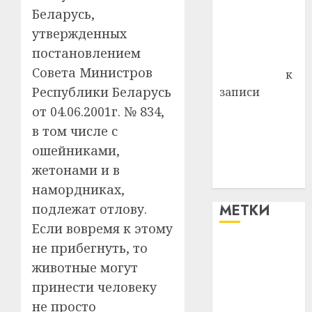
района
Беларусь,
Владимир
утвержденных
Комаров
постановлением
Антонина
Совета Министров
Федоровна
к
Республики Беларусь
записи
Поможем
от 04.06.2001г. № 834,
вместе Насте
в том числе с
Питерской
ошейниками,
победить
жетонами и в
болезнь
намордниках,
подлежат отлову.
МЕТКИ
Если вовремя к этому
не прибегнуть, то
#blizko
животные могут
#tochka
принести человеку
не просто
#авто