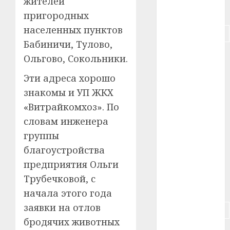
жителей
#питание
пригородных
населенных пунктов
#подорожание
Бабиничи, Тулово,
#польша
Ольгово, Сокольники.
#путешествие
Эти адреса хорошо
знакомы и УП ЖКХ
#работа
«Витрайкомхоз». По
словам инженера
#россия
группы
#сигарета
благоустройства
предприятия Ольги
#собака
Трубечковой, с
#сон
начала этого года
заявки на отлов
#строительство
бродячих животных