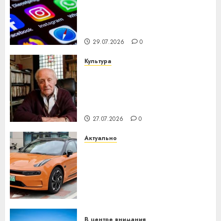
млрд в строительство
центра искусственного
интеллекта
29.07.2026
0
Культура
У Мінску 120 гадоў таму
нарадзіўся Ежы Гедройц —
паслядоўны абаронца
незалежнасці Беларусі
27.07.2026
0
Актуально
Автомобиль как цифровое
устройство: почему
программное обеспечение
становится важнее
механики
23.07.2026
0
В центре внимания