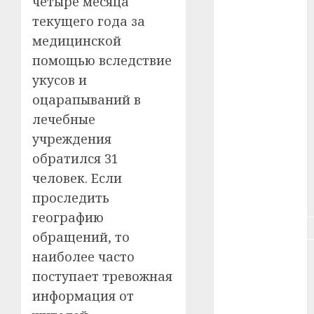
четыре месяца
#зарплата
текущего года за
медицинской
#здоровье
помощью вследствие
#ип
укусов и
оцарапываний в
#кража
лечебные
#кредит
учреждения
обратился 31
#курс_валют
человек. Если
проследить
#налог
географию
#недвижимость
обращений, то
наиболее часто
#новости
компаний
поступает тревожная
информация от
#пенсия