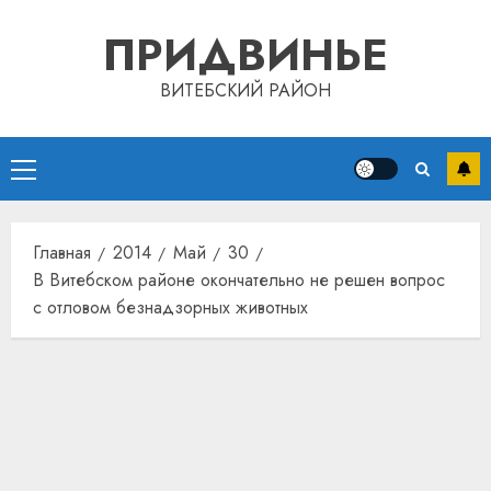
Перейти
ПРИДВИНЬЕ
к
содержимому
ВИТЕБСКИЙ РАЙОН
Основное
меню
Главная
2014
Май
30
В Витебском районе окончательно не решен вопрос
с отловом безнадзорных животных
Автом
как
цифро
устрой
почем
3
прогр