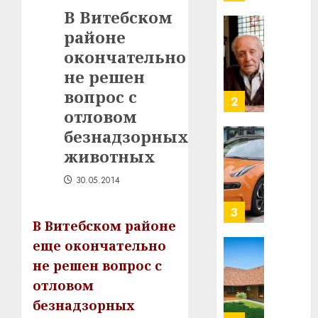
млрд
В Витебском
в
районе
строит
У
центр
Мінску
окончательно
искусс
120
не решен
интел
гадоў
вопрос с
таму
2
29.07.202
отловом
нарадз
Ежы
0
безнадзорных
Гедро
Автом
животных
—
как
пасля
цифро
30.05.2014
абаро
устрой
незал
почем
3
Белару
В Витебском районе
прогр
обеспе
еще окончательно
27.07.202
станов
Витебс
не решен вопрос с
важне
0
област
отловом
механ
за
безнадзорных
месяц
23.07.202